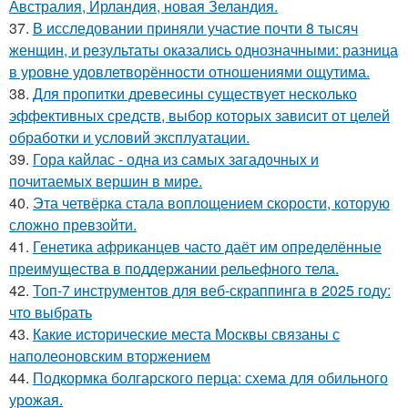
Австралия, Ирландия, новая Зеландия.
37.
В исследовании приняли участие почти 8 тысяч
женщин, и результаты оказались однозначными: разница
в уровне удовлетворённости отношениями ощутима.
38.
Для пропитки древесины существует несколько
эффективных средств, выбор которых зависит от целей
обработки и условий эксплуатации.
39.
Гора кайлас - одна из самых загадочных и
почитаемых вершин в мире.
40.
Эта четвёрка стала воплощением скорости, которую
сложно превзойти.
41.
Генетика африканцев часто даёт им определённые
преимущества в поддержании рельефного тела.
42.
Топ-7 инструментов для веб-скраппинга в 2025 году:
что выбрать
43.
Какие исторические места Москвы связаны с
наполеоновским вторжением
44.
Подкормка болгарского перца: схема для обильного
урожая.