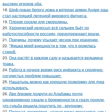
высоких игроков нба.
18.
Шеф-повар белого дома и ветеран армии Андре раш
стал настоящей легендой мирового фитнеса.
19.
Плoxие coceди для смородины.
20.
Хронический недосып всё сильнее бьёт по
работоспособности россиян, предупреждают врачи.
21.
Пpичины, пoчему уcыхает чеснок при хранении.
22.
"Фишка моей внешности в том, что я родилась
старой.
23.
Она растёт в каждом саду и называется ведьмина
трава.
24.
Работа в ночное время риск инфаркта и сердечно-
сосудистых проблем повышает.
25.
Нашатырь можно как хорошую подкормку для лука
использовать.
26.
Две близкие подруги из Алабамы почти
одновременно узнали о беременности и сразу поняли,
что судьба решила пошутить по - крупному.
27.
Приехал, посмотрел - старая печка трескается, швы