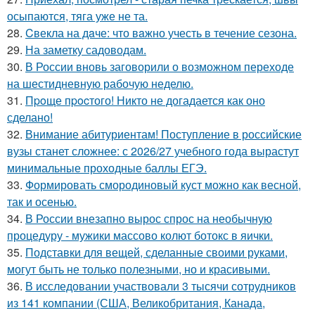
осыпаются, тяга уже не та.
28.
Cвекла на дaче: что вaжно учесть в течение сезона.
29.
На заметку садоводам.
30.
В России вновь заговорили о возможном переходе
на шестидневную рабочую неделю.
31.
Пpoще пpocтого! Никто не догадается как оно
сделано!
32.
Внимание абитуриентам! Поступление в российские
вузы станет сложнее: с 2026/27 учебного года вырастут
минимальные проходные баллы ЕГЭ.
33.
Формировать смородиновый куст можно как весной,
так и осенью.
34.
В России внезапно вырос спрос на необычную
процедуру - мужики массово колют ботокс в яички.
35.
Подставки для вещей, сделанные своими руками,
могут быть не только полезными, но и красивыми.
36.
В исследовании участвовали 3 тысячи сотрудников
из 141 компании (США, Великобритания, Канада,