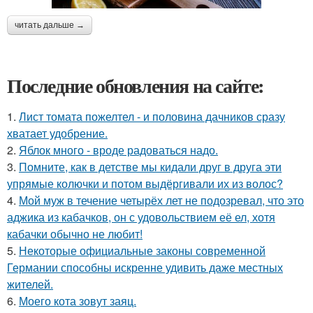
читать дальше →
Последние обновления на сайте:
1.
Лист томата пожелтел - и половина дачников сразу
хватает удобрение.
2.
Яблок много - вроде радоваться надо.
3.
Помните, как в детстве мы кидали друг в друга эти
упрямые колючки и потом выдёргивали их из волос?
4.
Мой муж в течение четырёх лет не подозревал, что это
аджика из кабачков, он с удовольствием её ел, хотя
кабачки обычно не любит!
5.
Некоторые официальные законы современной
Германии способны искренне удивить даже местных
жителей.
6.
Моего кота зовут заяц.