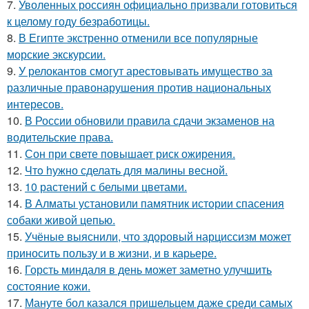
7.
Уволенных россиян официально призвали готовиться
к целому году безработицы.
8.
В Египте экстренно отменили все популярные
морские экскурсии.
9.
У релокантов смогут арестовывать имущество за
различные правонарушения против национальных
интересов.
10.
В России обновили правила сдачи экзаменов на
водительские права.
11.
Сон при свете повышает риск ожирения.
12.
Чтo hужно сделать для малины весной.
13.
10 растений с белыми цветами.
14.
В Алматы установили памятник истории спасения
собаки живой цепью.
15.
Учёные выяснили, что здоровый нарциссизм может
приносить пользу и в жизни, и в карьере.
16.
Горсть миндаля в день может заметно улучшить
состояние кожи.
17.
Мануте бол казался пришельцем даже среди самых