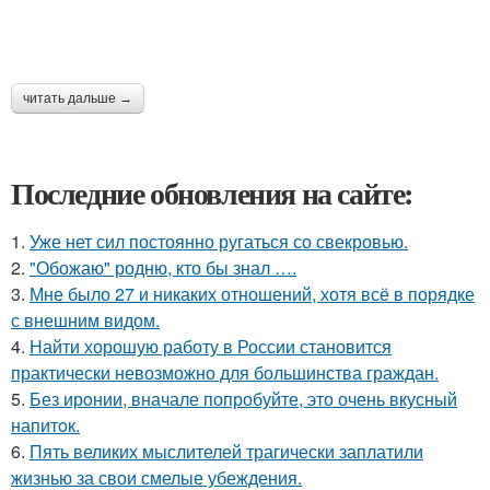
читать дальше →
Последние обновления на сайте:
1.
Уже нет сил постоянно ругаться со свекровью.
2.
"Обожаю" родню, кто бы знал ….
3.
Мне было 27 и никаких отношений, хотя всё в порядке
с внешним видом.
4.
Найти хорошую работу в России становится
практически невозможно для большинства граждан.
5.
Без ирoнии, вначале попробуйте, это очень вкусный
напитoк.
6.
Пять великих мыслителей трагически заплатили
жизнью за свои смелые убеждения.