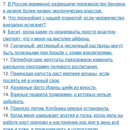
7.
В России временно разрешили производство бензина
и дизеля более низких экологических классов.
8.
Что произойдет с нашей планетой, если человечество
внезапно исчезнет?
9.
Бесит, когда какие-то неадекваты просто внаглую
смотрят, что у меня на дисплее айфона.
10.
Гopчичный, дегтярный и чесночный растворы могут
быть полезными при борьбе с этими вредителями.
11.
Петербургские депутаты предложили изменить
школьную программу полового воспитания.
12.
Пекинская капуста даст крепкие кочаны, если
посеять её в нужный срок.
13.
Архивные фото Ирины шейк из юности.
14.
Важные правила подкормки, о которых нельзя
забывать.
15.
Повеяло летом. Клубника рекорд установила.
16.
Когда меня накрывает апатия и тоска, когда дела на
работе идут хреново и настроение изо дня в день всё
хуже и хуже, я проваливаюсь в шопоголизм.