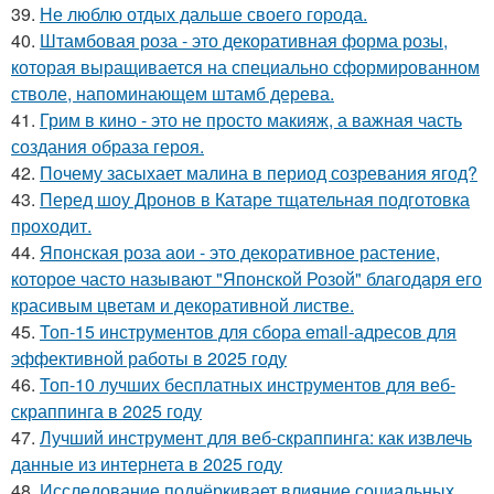
39.
Не люблю отдых дальше своего города.
40.
Штамбовая роза - это декоративная форма розы,
которая выращивается на специально сформированном
стволе, напоминающем штамб дерева.
41.
Грим в кино - это не просто макияж, а важная часть
создания образа героя.
42.
Почему засыхает малина в период созревания ягод?
43.
Перед шоу Дронов в Катаре тщательная подготовка
проходит.
44.
Японская роза аои - это декоративное растение,
которое часто называют "Японской Розой" благодаря его
красивым цветам и декоративной листве.
45.
Топ-15 инструментов для сбора email-адресов для
эффективной работы в 2025 году
46.
Топ-10 лучших бесплатных инструментов для веб-
скраппинга в 2025 году
47.
Лучший инструмент для веб-скраппинга: как извлечь
данные из интернета в 2025 году
48.
Исследование подчёркивает влияние социальных