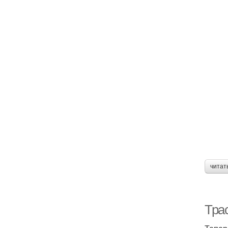
читат
Трас