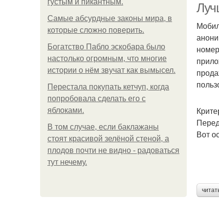
густым и пикантным.
Луч
Самые абсурдные законы мира, в
Мобил
которые сложно поверить.
анони
Богатство Пабло эскобара было
номер
настолько огромным, что многие
прило
истории о нём звучат как вымысел.
прода
польз
Перестала покупать кетчуп, когда
попробовала сделать его с
Крите
яблоками.
Перед
В том случае, если баклажаны
Вот о
стоят красивой зелёной стеной, а
плодов почти не видно - радоваться
тут нечему.
читат