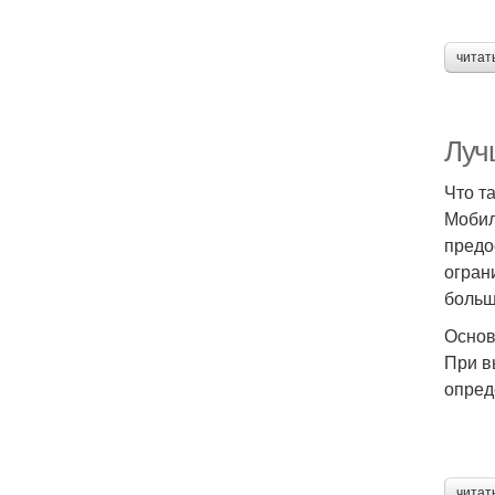
читат
Луч
Что т
Мобил
предо
огран
больш
Основ
При в
опред
читат