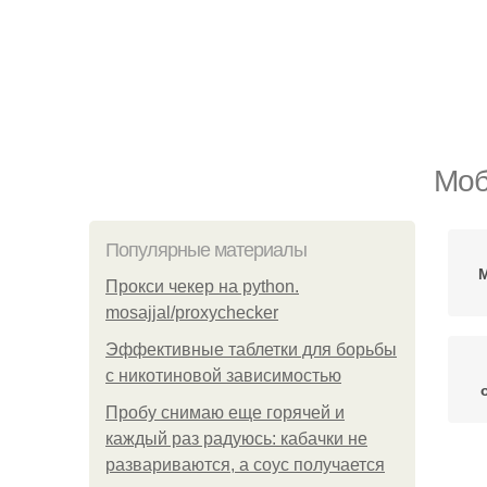
Моб
Популярные материалы
Прокси чекер на python.
mosajjal/proxychecker
Эффективные таблетки для борьбы
с никотиновой зависимостью
Пробу снимаю еще горячей и
каждый раз радуюсь: кабачки не
развариваются, а соус получается