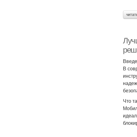
читат
Луч
реш
Введ
В сов
инстр
надеж
безоп
Что т
Мобил
идеал
блоки