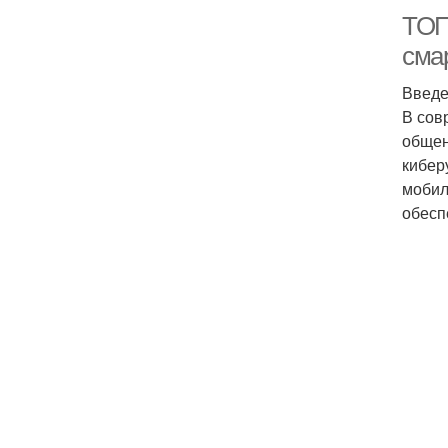
ТОП
сма
Введ
В сов
общен
кибер
мобил
обесп