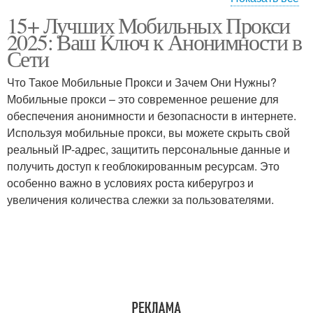
15+ Лучших Мобильных Прокси
Обычные прокси
Прокси для бизнеса
2025: Ваш Ключ к Анонимности в
Сети
Что Такое Мобильные Прокси и Зачем Они Нужны?
Мобильные прокси – это современное решение для
Прокси в бизнесе
Прокси на устройстве
обеспечения анонимности и безопасности в интернете.
Используя мобильные прокси, вы можете скрыть свой
реальный IP-адрес, защитить персональные данные и
получить доступ к геоблокированным ресурсам. Это
Мобильные прокси-
Прокси перед покупкой
особенно важно в условиях роста киберугроз и
сервисы
увеличения количества слежки за пользователями.
Прокси для конкретных
Прокси для анонимного
задач
серфинга