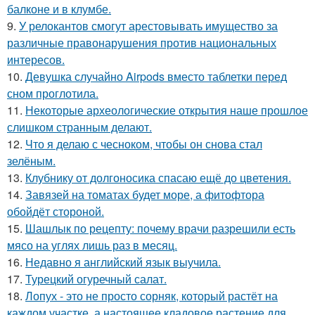
балконе и в клумбе.
9.
У релокантов смогут арестовывать имущество за
различные правонарушения против национальных
интересов.
10.
Девушка случайно Airpods вместо таблетки перед
сном проглотила.
11.
Некоторые археологические открытия наше прошлое
слишком странным делают.
12.
Что я делаю с чесноком, чтобы он снова стал
зелёным.
13.
Клубнику от долгоносика спасаю ещё до цветения.
14.
Завязей на томатах будет море, а фитофтора
обойдёт стороной.
15.
Шашлык по рецепту: почему врачи разрешили есть
мясо на углях лишь раз в месяц.
16.
Недавно я английский язык выучила.
17.
Турецкий огуречный салат.
18.
Лопух - это не просто сорняк, который растёт на
каждом участке, а настоящее кладовое растение для