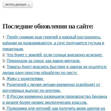
читать дальше →
Последние обновления на сайте:
1.
Пробу снимаю еще горячей и каждый раз радуюсь:
кабачки не развариваются, а соус получается густым и
пикантным.
2.
Что будет с землёй, если солнце внезапно исчезнет.
3.
Переехали за город, как давно мечтали.
4.
Томаты будут краснеть быстрее и завязи не осыпятся:
делаю одну простую обработку по листу.
5.
Живу с родителями.
6.
Родителей с двумя детьми временно освободят от
регулярных выплат по ипотеке.
7.
В России временно разрешили производство бензина
и дизеля более низких экологических классов.
8.
Подкормки для петуний: как получить море цветов на