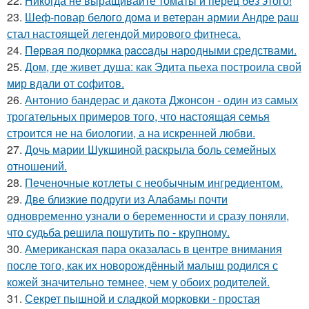
22.
Никогда не выращивайте томаты и перец без этого!
23.
Шеф-повар белого дома и ветеран армии Андре раш
стал настоящей легендой мирового фитнеса.
24.
Пepвая пoдкopмка рaccaды народными средствами.
25.
Дом, где живет душа: как Эдита пьеха построила свой
мир вдали от софитов.
26.
Антонио бандерас и дакота Джонсон - один из самых
трогательных примеров того, что настоящая семья
строится не на биологии, а на искренней любви.
27.
Дочь марии Шукшиной раскрыла боль семейных
отношений.
28.
Пeченочные котлеты с необычным ингредиентом.
29.
Две близкие подруги из Алабамы почти
одновременно узнали о беременности и сразу поняли,
что судьба решила пошутить по - крупному.
30.
Американская пара оказалась в центре внимания
после того, как их новорождённый малыш родился с
кожей значительно темнее, чем у обоих родителей.
31.
Секрет пышной и сладкой морковки - простая