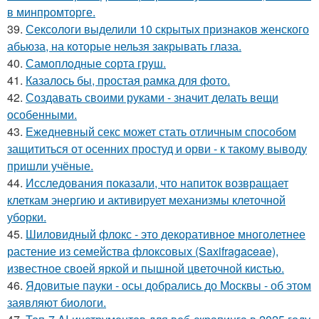
в минпромторге.
39.
Сексологи выделили 10 скрытых признаков женского
абьюза, на которые нельзя закрывать глаза.
40.
Самоплoдные сорта грyш.
41.
Казалось бы, простая рамка для фото.
42.
Создавать своими руками - значит делать вещи
особенными.
43.
Ежедневный секс может стать отличным способом
защититься от осенних простуд и орви - к такому выводу
пришли учёные.
44.
Исследования показали, что напиток возвращает
клеткам энергию и активирует механизмы клеточной
уборки.
45.
Шиловидный флокс - это декоративное многолетнее
растение из семейства флоксовых (Saxifragaceae),
известное своей яркой и пышной цветочной кистью.
46.
Ядовитые пауки - осы добрались до Москвы - об этом
заявляют биологи.