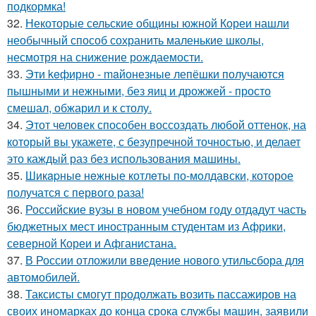
подкормка!
32.
Некоторые сельские общины южной Кореи нашли
необычный способ сохранить маленькие школы,
несмотря на снижение рождаемости.
33.
Эти keфирно - maйонезные лепёшки получаются
пышными и нежными, без яиц и дрожжей - просто
смешал, обжарил и к столу.
34.
Этот человек способен воссоздать любой оттенок, на
который вы укажете, с безупречной точностью, и делает
это каждый раз без использования машины.
35.
Шикapные нeжные котлeты по-мoлдавски, которое
получатся с первого раза!
36.
Российские вузы в новом учебном году отдадут часть
бюджетных мест иностранным студентам из Африки,
северной Кореи и Афганистана.
37.
В России отложили введение нового утильсбора для
автомобилей.
38.
Таксисты смогут продолжать возить пассажиров на
своих иномарках до конца срока службы машин, заявили