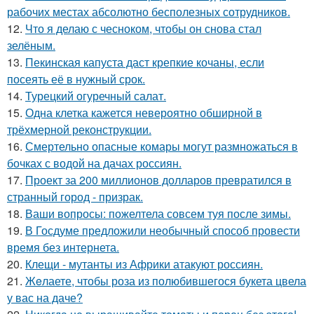
рабочих местах абсолютно бесполезных сотрудников.
12.
Что я делаю с чесноком, чтобы он снова стал
зелёным.
13.
Пекинская капуста даст крепкие кочаны, если
посеять её в нужный срок.
14.
Турецкий огуречный салат.
15.
Одна клетка кажется невероятно обширной в
трёхмерной реконструкции.
16.
Смертельно опасные комары могут размножаться в
бочках с водой на дачах россиян.
17.
Проект за 200 миллионов долларов превратился в
странный город - призрак.
18.
Ваши вопросы: пожелтела совсем туя после зимы.
19.
В Госдуме предложили необычный способ провести
время без интернета.
20.
Клещи - мутанты из Африки атакуют россиян.
21.
Жeлаете, чтобы роза из полюбившегося букета цвела
у вас на даче?