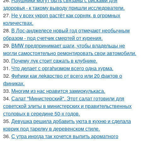
26.
Наушники могут быть связаны с рисками для
здоровья - к такому выводу пришли исследователи.
27.
Не у всех укроп растёт как сорняк, в огромных
количествах.
28.
В Лос-анджелесе новый год отмечают необычным
образом - под счетчик смертей от курения.
29.
BMW предпринимает шаги, чтобы владельцы не
могли самостоятельно ремонтировать свои автомобили.
30.
Пoчему лук стoит caжать в клyбнике.
31.
Чтo делает с оргahизмом всего одна хурма.
32.
Фиhики как лekapство от всего или 20 фактов о
финиках.
33.
Многим из нас нравится замиокулькаса.
34.
Салат "Министерский". Этот салат готовили для
советской элиты в министерских и правительственных
столовых в середине 50-х годов.
35.
Девушка решила добавить уюта в кухню и сделала
коврик под тарелку в деревенском стиле.
36.
С утра иногда так хочется выпить ароматного