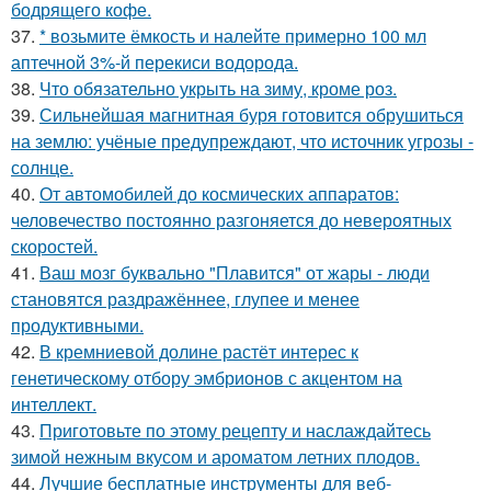
бодрящего кофе.
37.
* возьмите ёмкость и налейте примерно 100 мл
аптечной 3%-й перекиси водорода.
38.
Что обязательно укрыть на зиму, кроме роз.
39.
Сильнейшая магнитная буря готовится обрушиться
на землю: учёные предупреждают, что источник угрозы -
солнце.
40.
От автомобилей до космических аппаратов:
человечество постоянно разгоняется до невероятных
скоростей.
41.
Ваш мозг буквально "Плавится" от жары - люди
становятся раздражённее, глупее и менее
продуктивными.
42.
В кремниевой долине растёт интерес к
генетическому отбору эмбрионов с акцентом на
интеллект.
43.
Приготовьте по этому рецепту и наслаждайтесь
зимой нежным вкусом и ароматом летних плодов.
44.
Лучшие бесплатные инструменты для веб-