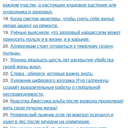
каждом участке, а настоящее кладовое растение для
огородника и здоровья.
18.
Когда смотрю квартиры, чтобы снять себе жильё,
делаю акцент на ремонте.
19.
Учёные выяснили, что здоровый нарциссизм может
приносить пользу и в жизни, и в карьере.
20.
Аллергикам стоит готовиться к тяжёлому сезону
пыльцы.
21.
Японец двадцать шесть лет раскрытия убийства
своей жены ждал.
22.
Слова - обереги, которые важно знать:
23.
Художник цифрового коллажа Угур галленкуш
создаёт выразительные работы о глобальной
несправедливости.
24.
Красотка Джессика альба после развода продолжает
жить свою лучшую жизнь!
25.
Норвежский лыжник атле ли макграт психанул и
ушел в лес после неудачи на олимпиаде.