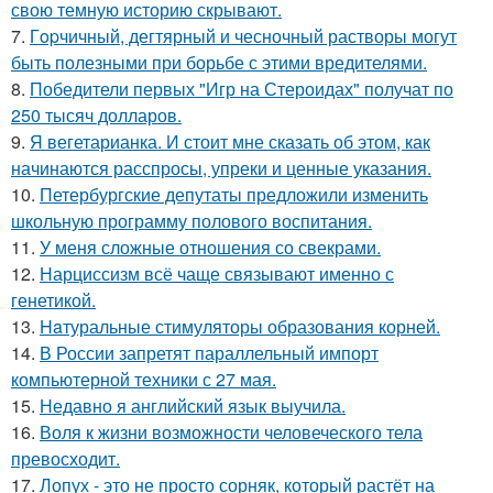
свою темную историю скрывают.
7.
Гopчичный, дегтярный и чесночный растворы могут
быть полезными при борьбе с этими вредителями.
8.
Победители первых "Игр на Стероидах" получат по
250 тысяч долларов.
9.
Я вегетарианка. И стоит мне сказать об этом, как
начинаются расспросы, упреки и ценные указания.
10.
Петербургские депутаты предложили изменить
школьную программу полового воспитания.
11.
У меня сложные отношения со свекрами.
12.
Нарциссизм всё чаще связывают именно с
генетикой.
13.
Haтуральные стимуляторы образования корней.
14.
В России запретят параллельный импорт
компьютерной техники с 27 мая.
15.
Недавно я английский язык выучила.
16.
Воля к жизни возможности человеческого тела
превосходит.
17.
Лопух - это не просто сорняк, который растёт на