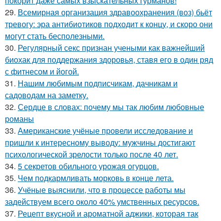
покорит даже самых взыскательных гурманов!
29.
Всемирная организация здравоохранения (воз) бьёт
тревогу: эра антибиотиков подходит к концу, и скоро они
могут стать бесполезными.
30.
Регулярный секс признан учеными как важнейший
биохак для поддержания здоровья, ставя его в один ряд
с фитнесом и йогой.
31.
Нашим любимым подписчикам, дачникам и
садоводам на заметку.
32.
Сердце в словах: почему мы так любим любовные
романы
33.
Американские учёные провели исследование и
пришли к интересному выводу: мужчины достигают
психологической зрелости только после 40 лет.
34.
5 секретов обильного урожая огурцов.
35.
Чем подкармливать морковь в конце лета.
36.
Учёные выяснили, что в процессе работы мы
задействуем всего около 40% умственных ресурсов.
37.
Рецепт вкусной и ароматной аджики, которая так