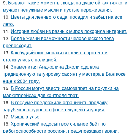
9.
Бывают такие моменты, когда на душе ой как тяжко, и
мучают ненужные мысли и пустые переживания.
10.
Цветы для ленивого сада: посадил и забыл на все
лето.
11.
История любви из разных миров покорила интернет.
12.
Воля к жизни возможности человеческого тела
превосходит.
13.
Как буддийские монахи вышли на протест и
столкнулись с полицией.
14.
Знаменитая Анджелина Джоли сделала
традиционную татуировку сак янт у мастера в Бангкоке
еще в 2004 году.
15.
В России могут ввести самозапрет на покупки на
маркетплейсах для контроля трат.
16.
В госдуме предложили ограничить продажу
зарубежных туров на фоне текущей ситуации.
17.
Mышь в yлье.
18.
Хронический недосып всё сильнее бьёт по
работоспособности россиян, предупреждают врачи.