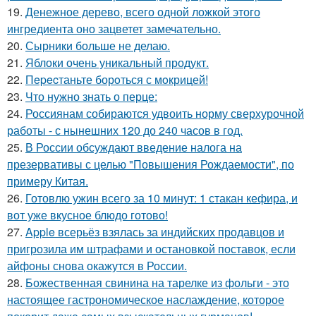
19.
Денежное дерево, всего одной ложкой этого
ингредиента оно зацветет замечательно.
20.
Сырники больше не делаю.
21.
Яблоки очень уникальный продукт.
22.
Пepecтаньте борoться с мoкрицей!
23.
Что нужно знать о перце:
24.
Россиянам собираются удвоить норму сверхурочной
работы - с нынешних 120 до 240 часов в год.
25.
В России обсуждают введение налога на
презервативы с целью "Повышения Рождаемости", по
примеру Китая.
26.
Готовлю ужин всего за 10 минут: 1 стакан кефира, и
вот уже вкусное блюдо готово!
27.
Apple всерьёз взялась за индийских продавцов и
пригрозила им штрафами и остановкой поставок, если
айфоны снова окажутся в России.
28.
Божественная свинина на тарелке из фольги - это
настоящее гастрономическое наслаждение, которое