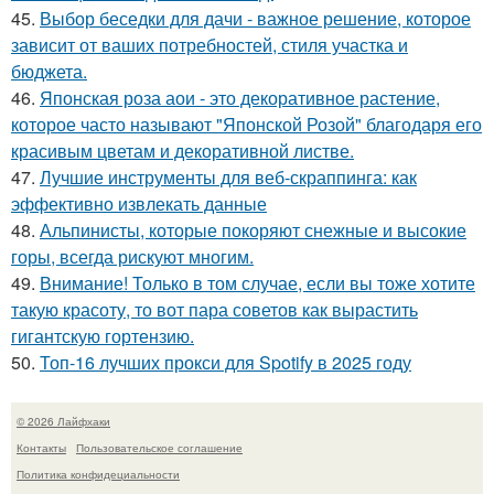
45.
Выбор беседки для дачи - важное решение, которое
зависит от ваших потребностей, стиля участка и
бюджета.
46.
Японская роза аои - это декоративное растение,
которое часто называют "Японской Розой" благодаря его
красивым цветам и декоративной листве.
47.
Лучшие инструменты для веб-скраппинга: как
эффективно извлекать данные
48.
Альпинисты, которые покоряют снежные и высокие
горы, всегда рискуют многим.
49.
Внимание! Только в том случае, если вы тоже хотите
такую красоту, то вот пара советов как вырастить
гигантскую гортензию.
50.
Топ-16 лучших прокси для Spotify в 2025 году
© 2026 Лайфхаки
Контакты
Пользовательское соглашение
Политика конфидециальности