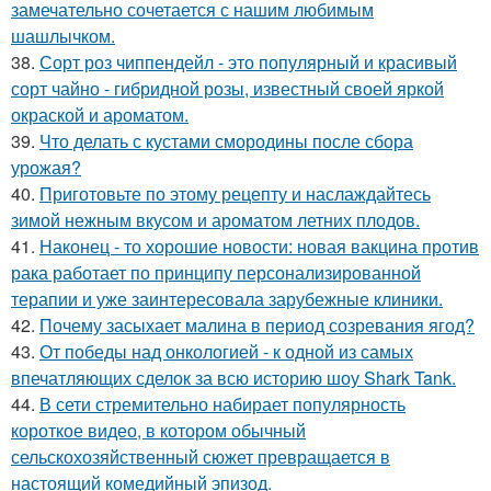
замечательно сочетается с нашим любимым
шашлычком.
38.
Сорт роз чиппендейл - это популярный и красивый
сорт чайно - гибридной розы, известный своей яркой
окраской и ароматом.
39.
Что делать с кустами смородины после сбора
урожая?
40.
Приготовьте по этому рецепту и наслаждайтесь
зимой нежным вкусом и ароматом летних плодов.
41.
Наконец - то хорошие новости: новая вакцина против
рака работает по принципу персонализированной
терапии и уже заинтересовала зарубежные клиники.
42.
Почему засыхает малина в период созревания ягод?
43.
От победы над онкологией - к одной из самых
впечатляющих сделок за всю историю шоу Shark Tank.
44.
В сети стремительно набирает популярность
короткое видео, в котором обычный
сельскохозяйственный сюжет превращается в
настоящий комедийный эпизод.