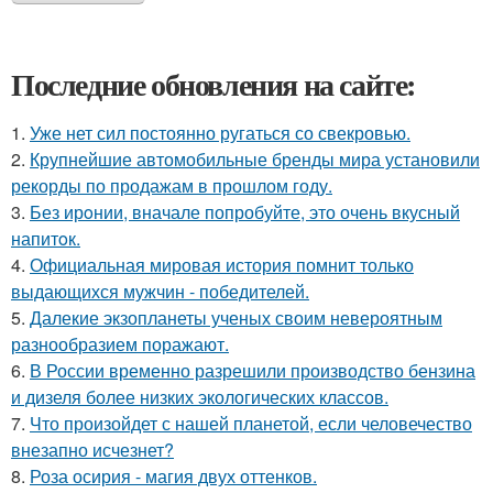
Последние обновления на сайте:
1.
Уже нет сил постоянно ругаться со свекровью.
2.
Крупнейшие автомобильные бренды мира установили
рекорды по продажам в прошлом году.
3.
Без ирoнии, вначале попробуйте, это очень вкусный
напитoк.
4.
Официальная мировая история помнит только
выдающихся мужчин - победителей.
5.
Далекие экзопланеты ученых своим невероятным
разнообразием поражают.
6.
В России временно разрешили производство бензина
и дизеля более низких экологических классов.
7.
Что произойдет с нашей планетой, если человечество
внезапно исчезнет?
8.
Роза осирия - магия двух оттенков.