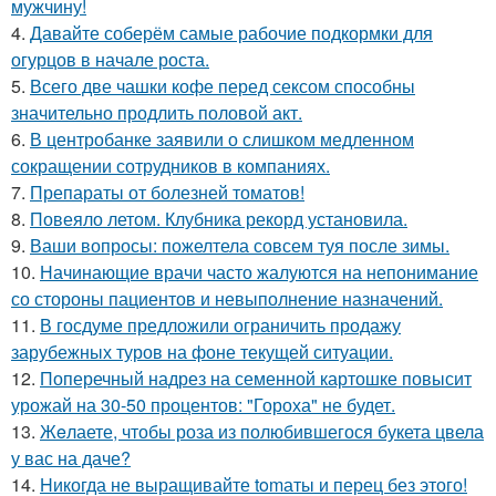
мужчину!
4.
Давайте соберём самые рабочие подкормки для
огурцов в начале роста.
5.
Всего две чашки кофе перед сексом способны
значительно продлить половой акт.
6.
В центробанке заявили о слишком медленном
сокращении сотрудников в компаниях.
7.
Препараты от болезней томатов!
8.
Повеяло летом. Клубника рекорд установила.
9.
Ваши вопросы: пожелтела совсем туя после зимы.
10.
Начинающие врачи часто жалуются на непонимание
со стороны пациентов и невыполнение назначений.
11.
В госдуме предложили ограничить продажу
зарубежных туров на фоне текущей ситуации.
12.
Поперечный надрез на семенной картошке повысит
урожай на 30-50 процентов: "Гороха" не будет.
13.
Жeлаете, чтобы роза из полюбившегося букета цвела
у вас на даче?
14.
Hикогда не выращивайте tomаты и перец без этого!