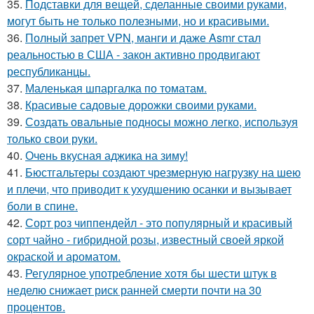
35.
Подставки для вещей, сделанные своими руками,
могут быть не только полезными, но и красивыми.
36.
Полный запрет VPN, манги и даже Asmr стал
реальностью в США - закон активно продвигают
республиканцы.
37.
Маленькая шпаргалка по томатам.
38.
Красивые садовые дорожки своими руками.
39.
Создать овальные подносы можно легко, используя
только свои руки.
40.
Очень вкусная аджика на зиму!
41.
Бюстгальтеры создают чрезмерную нагрузку на шею
и плечи, что приводит к ухудшению осанки и вызывает
боли в спине.
42.
Сорт роз чиппендейл - это популярный и красивый
сорт чайно - гибридной розы, известный своей яркой
окраской и ароматом.
43.
Регулярное употребление хотя бы шести штук в
неделю снижает риск ранней смерти почти на 30
процентов.