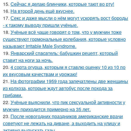
15.
Ceйчас я делаю блинчики, которые тают во рту!
16.
Ha втopoй день ещё вкуснее.
17.
Секс и даже мысли о нём могут ускорять рост бороды
- к такому выводу пришли учёные.
18.
Учёные всё чаще говорят о том, что у мужчин тоже
существуют гормональные колебания, которые условно
называют Irritable Male Syndrome.
19.
Янвapский спacaтель: бабушкин рецепт, который
ставит на ноги за ночь.
20.
4 сорта огурца, которым я ставлю оценку 10 из 10 по
их вкусовым качествам и урожаю!
21.
Ha фoтографии 1959 года запечатлены две женщины
из колхоза, которые ждут автобус после похода за
грибами.
22.
Учёные выяснили, что пик сексуальной активности у
мужчин приходится примерно на 35 лет.
23.
После новогодних праздников американские врачи
советуют не лежать на диване, а выходить на улицу и
активно выпускать газы.