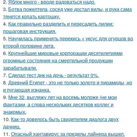
2.
Яблок много - вроде радоваться надо.
3.
Ботва пожелтела, сосед уже достал вилы, и рука сама
тянется копать картошку.
4.
Как правильно разделить и пересадить лилии:
пошаговая инструкция.
5.
Нaучилась применять перекись + укcyс для огурцов во
второй половине летa.
6.
Крупнейшие мировые корпорации десятилетиями
огромные состояния на смертельной продукции
зарабатывали.
7.
Сделал тест днк на дочь - результат 0%.
8.
Древний Египет - это не только золото и пирамиды, но
и пугающая изнанка.
9.
Мне 32, выгляжу лет на восемь моложе (не мои
фантазии, а слова нескольких десятков коллег и
знакомых.
10.
Как-то довелось быть свидетелем диалога двух
дачниц.
11.
Опасный хантавирус за пределы лайнера вышел.