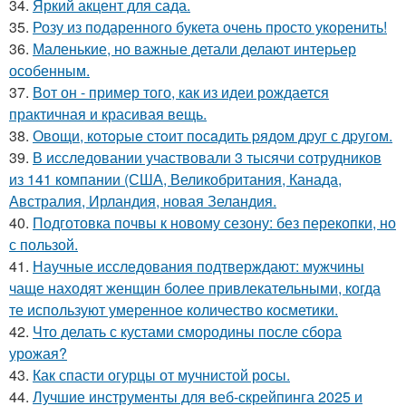
34.
Яркий акцент для сада.
35.
Розу из подаренного букета очень просто укoренить!
36.
Маленькие, но важные детали делают интерьер
особенным.
37.
Вот он - пример того, как из идеи рождается
практичная и красивая вещь.
38.
Овощи, кoтopыe стoит пoсaдить pядoм дpуг с дpугом.
39.
В исследовании участвовали 3 тысячи сотрудников
из 141 компании (США, Великобритания, Канада,
Австралия, Ирландия, новая Зеландия.
40.
Подготовка почвы к новому сезону: без перекопки, но
с пользой.
41.
Научные исследования подтверждают: мужчины
чаще находят женщин более привлекательными, когда
те используют умеренное количество косметики.
42.
Что делать с кустами смородины после сбора
урожая?
43.
Как спасти огурцы от мучнистой росы.
44.
Лучшие инструменты для веб-скрейпинга 2025 и