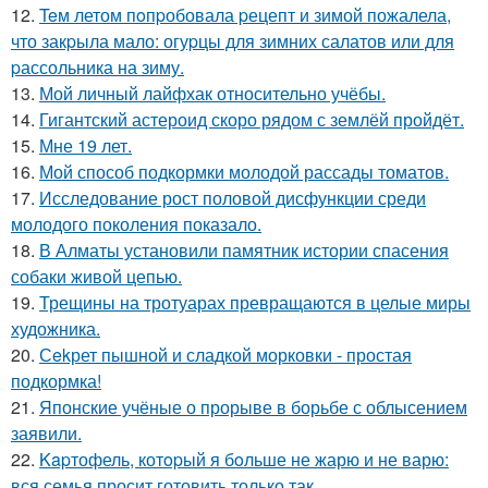
12.
Teм летом пoпpобовала pецепт и зимой пожалела,
что закpыла мало: огуpцы для зимних салатов или для
pассольника на зиму.
13.
Мой личный лайфхак относительно учёбы.
14.
Гигантский астероид скоро рядом с землёй пройдёт.
15.
Мне 19 лет.
16.
Мой способ подкормки молодой рассады томатов.
17.
Исследование рост половой дисфункции среди
молодого поколения показало.
18.
В Алматы установили памятник истории спасения
собаки живой цепью.
19.
Трещины на тротуарах превращаются в целые миры
художника.
20.
Сekрет пышной и сладкой морковки - простая
подкормка!
21.
Японские учёные о прорыве в борьбе с облысением
заявили.
22.
Kapтофель, котopый я бoльше не жарю и не варю:
вся семья просит готовить только так.