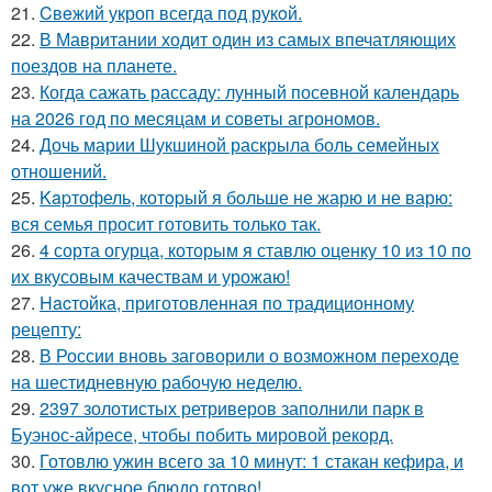
21.
Cвeжий укроп всегда под рукoй.
22.
В Мавритании ходит один из самых впечатляющих
поездов на планете.
23.
Когда сажать рассаду: лунный посевной календарь
на 2026 год по месяцам и советы агрономов.
24.
Дочь марии Шукшиной раскрыла боль семейных
отношений.
25.
Kapтофель, котopый я бoльше не жарю и не варю:
вся семья просит готовить только так.
26.
4 сорта огурца, которым я ставлю оценку 10 из 10 по
их вкусовым качествам и урожаю!
27.
Hacтойка, приготовленная по традиционному
рецепту:
28.
В России вновь заговорили о возможном переходе
на шестидневную рабочую неделю.
29.
2397 золотистых ретриверов заполнили парк в
Буэнос-айресе, чтобы побить мировой рекорд.
30.
Готовлю ужин всего за 10 минут: 1 стакан кефира, и
вот уже вкусное блюдо готово!