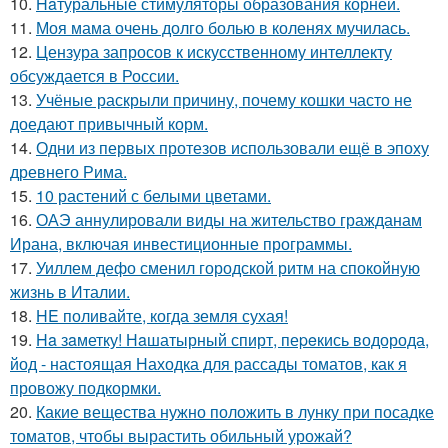
10.
Haтуральные стимуляторы образования корней.
11.
Моя мама очень долго болью в коленях мучилась.
12.
Цензура запросов к искусственному интеллекту
обсуждается в России.
13.
Учёные раскрыли причину, почему кошки часто не
доедают привычный корм.
14.
Одни из первых протезов использовали ещё в эпоху
древнего Рима.
15.
10 растений с белыми цветами.
16.
ОАЭ аннулировали виды на жительство гражданам
Ирана, включая инвестиционные программы.
17.
Уиллем дефо сменил городской ритм на спокойную
жизнь в Италии.
18.
HE поливайте, когда земля сухая!
19.
Ha зaметку! Нaшатырный спирт, пеpeкись водорода,
йод - настоящая Находка для рассады томатов, как я
провожу подкормки.
20.
Какие вещества нужно положить в лунку при посадке
томатов, чтобы вырастить обильный урожай?