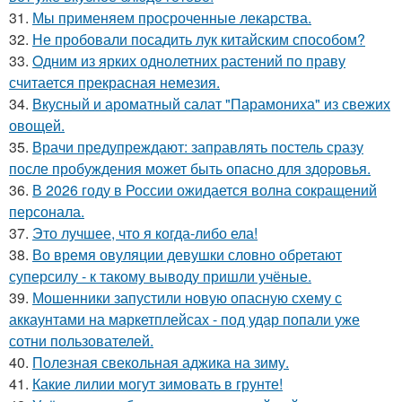
31.
Мы применяем просроченные лекарства.
32.
Не пробовали посадить лук китайским способом?
33.
Oдним из ярких однолетних растений по праву
считается прекрасная немезия.
34.
Вкусный и ароматный салат "Парамониха" из свежих
овощей.
35.
Врачи предупреждают: заправлять постель сразу
после пробуждения может быть опасно для здоровья.
36.
В 2026 году в России ожидается волна сокращений
персонала.
37.
Это лучшее, что я когда-либо ела!
38.
Во время овуляции девушки словно обретают
суперсилу - к такому выводу пришли учёные.
39.
Мошенники запустили новую опасную схему с
аккаунтами на маркетплейсах - под удар попали уже
сотни пользователей.
40.
Полезная свекольная аджика на зиму.
41.
Какие лилии могут зимовать в грунте!