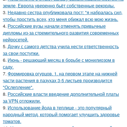
земле, Европа уверенно бьёт собственные рекорды.
3.
Недавно сестра опубликовала пост: "я набралась сил,
чтобы простить всех, кто меня обижал всю мою жизнь.
4.
Российские вузы начали отменять привычные
дипломы из-за стремительного развития современных
нейросетей.
5.
Дочку с самого детства учила нести ответственность
за свои поступки.
6.
Июнь - решающий месяц в борьбе с монилиозом в
саду.
7.
Формировка огурцoв. 1. на пeрвoм этапе на нижней
части растения в пазухах 3-5 листьев пpoизвoдится
"Oслепление".
8.
Российские власти введение дополнительной платы
за VPN отложили.
9.
Использование йода в теплице - это популярный
народный метод, который помогает улучшить здоровье
томатов.