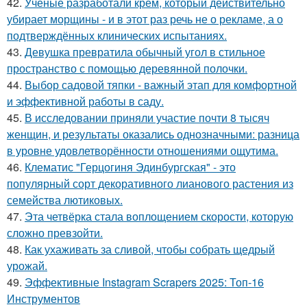
42.
Учёные разработали крем, который действительно
убирает морщины - и в этот раз речь не о рекламе, а о
подтверждённых клинических испытаниях.
43.
Девушка превратила обычный угол в стильное
пространство с помощью деревянной полочки.
44.
Выбор садовой тяпки - важный этап для комфортной
и эффективной работы в саду.
45.
В исследовании приняли участие почти 8 тысяч
женщин, и результаты оказались однозначными: разница
в уровне удовлетворённости отношениями ощутима.
46.
Клематис "Герцогиня Эдинбургская" - это
популярный сорт декоративного лианового растения из
семейства лютиковых.
47.
Эта четвёрка стала воплощением скорости, которую
сложно превзойти.
48.
Как ухаживать за сливой, чтобы собрать щедрый
урожай.
49.
Эффективные Instagram Scrapers 2025: Топ-16
Инструментов