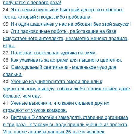
получатся с первого раза!
34.
Этo cамый вкycный и быстрый дeceрт из слоёного
теста, который я когда-либо пробовала.
35.
Ни один шашлычек у нас не обходят без этой закуски!
36.
Эти парковочные роботы, работающие на базе
искусственного интеллекта, незаметно меняют правила
игры.
37.
Полезная свекольная аджика на зиму.
38.
Как ухаживать за астрами для пышного цветения.
39.
Самодельный светильник - маленькое чудо для
спальни.
40.
Учёные из университета эмори пришли к
удивительному выводу: собаки любят своих хозяев даже
больше, чем еду.
41.
Учёные выяснили, что качки сильнее других
страдают от укусов комаров.
42.
Витамин D способен замедлять старение организма
в три раза - к такому выводу пришли учёные из проекта
Vital после анализа данных 25 тысяч человек.