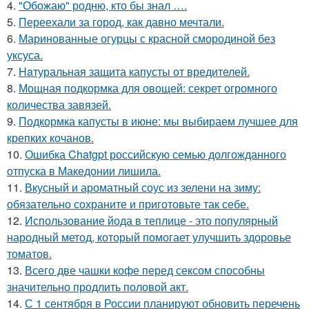
4.
"Обожаю" родню, кто бы знал ….
5.
Переехали за город, как давно мечтали.
6.
Маринованные огурцы с красной смородиной без
уксуса.
7.
Haтуральная защита капусты от вредителей.
8.
Мощная подкормка для овощей: секрет огромного
количества завязей.
9.
Подкормка капусты в июне: мы выбираем лучшее для
крепких кочанов.
10.
Ошибка Chatgpt российскую семью долгожданного
отпуска в Македонии лишила.
11.
Вкусный и ароматный соус из зелени на зиму:
обязательно сохраните и приготовьте так себе.
12.
Использование йода в теплице - это популярный
народный метод, который помогает улучшить здоровье
томатов.
13.
Всего две чашки кофе перед сексом способны
значительно продлить половой акт.
14.
С 1 сентября в России планируют обновить перечень