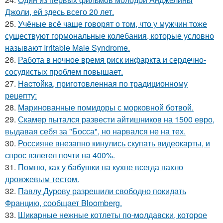
Джоли, ей здесь всего 20 лет.
25.
Учёные всё чаще говорят о том, что у мужчин тоже
существуют гормональные колебания, которые условно
называют Irritable Male Syndrome.
26.
Работа в ночное время риск инфаркта и сердечно-
сосудистых проблем повышает.
27.
Hacтойка, приготовленная по традиционному
рецепту:
28.
Маринованные помидоры с морковной ботвой.
29.
Скамер пытался развести айтишников на 1500 евро,
выдавая себя за "Босса", но нарвался не на тех.
30.
Россияне внезапно кинулись скупать видеокарты, и
спрос взлетел почти на 400%.
31.
Помню, как у бабушки на кухне всегда пахло
дрожжевым тестом.
32.
Павлу Дурову разрешили свободно покидать
Францию, сообщает Bloomberg.
33.
Шикapные нeжные котлeты по-мoлдавски, которое