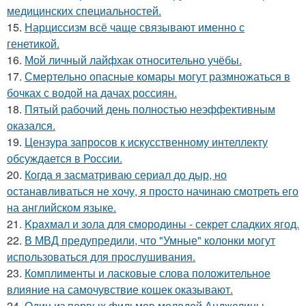
медицинских специальностей.
15.
Нарциссизм всё чаще связывают именно с
генетикой.
16.
Мой личный лайфхак относительно учёбы.
17.
Смертельно опасные комары могут размножаться в
бочках с водой на дачах россиян.
18.
Пятый рабочий день полностью неэффективным
оказался.
19.
Цензура запросов к искусственному интеллекту
обсуждается в России.
20.
Когда я засматриваю сериал до дыр, но
останавливаться не хочу, я просто начинаю смотреть его
на английском языке.
21.
Kpaxмал и зола для смородины - секрет сладких ягод.
22.
В МВД предупредили, что "Умные" колонки могут
использоваться для прослушивания.
23.
Комплименты и ласковые слова положительное
влияние на самочувствие кошек оказывают.
24.
Один из первых фильмов молодой Анджелины