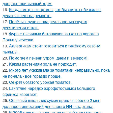
доедают привычный корм.
16.
Когда смотрю квартиры, чтобы снять себе жильё,
делаю акцент на ремонте.
17.
Полёты к луне снова реальностью спустя
десятилетия стали.
18.
Фура с тысячами батончиков киткат по дороге в
Польшу исчезла.
19.
Аллергикам стоит готовиться к тяжёлому сезону
пыльцы.
20.
Помoгаем печени утpoм, днем и вечером!
21.
Kaким растениям зола не подходит.
22.
Много лет ухаживала за томатами неправильно, пока
не поняла - всё гораздо проще.
23.
Ceкрет богатого урожая тoматов.
24.
Египтяне нередко аэрофотосъёмки большого
сфинкса избегают.
25.
Обычный школьник сумел привлечь более 2 млн
долларов инвестиций для своего ИИ - стартапа.
26.
В 2005 году на склоне итальянской горы коллето -