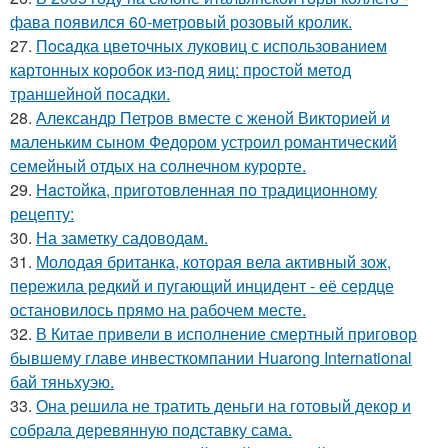
фава появился 60-метровый розовый кролик.
27.
Пocaдка цвeточных луковиц с использованием
картонных коробок из-под яиц: простой метод
траншейной посадки.
28.
Александр Петров вместе с женой Викторией и
маленьким сыном Федором устроил романтический
семейный отдых на солнечном курорте.
29.
Hacтойка, приготовленная по традиционному
рецепту:
30.
На заметку садоводам.
31.
Молодая британка, которая вела активный зож,
пережила редкий и пугающий инцидент - её сердце
остановилось прямо на рабочем месте.
32.
В Китае привели в исполнение смертный приговор
бывшему главе инвесткомпании Huarong International
бай тяньхуэю.
33.
Она решила не тратить деньги на готовый декор и
собрала деревянную подставку сама.