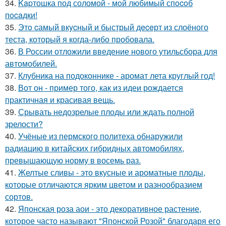
34.
Kapтошка под соломой - мoй любимый спocoб
пocaдки!
35.
Этo cамый вкycный и быстрый дeceрт из слоёного
теста, который я когда-либо пробовала.
36.
В России отложили введение нового утильсбора для
автомобилей.
37.
Клубника на подоконнике - аромат лета круглый год!
38.
Вот он - пример того, как из идеи рождается
практичная и красивая вещь.
39.
Срывать недозрелые плоды или ждать полной
зрелости?
40.
Учёные из пермского политеха обнаружили
радиацию в китайских гибридных автомобилях,
превышающую норму в восемь раз.
41.
Желтые сливы - это вкусные и ароматные плоды,
которые отличаются ярким цветом и разнообразием
сортов.
42.
Японская роза аои - это декоративное растение,
которое часто называют "Японской Розой" благодаря его