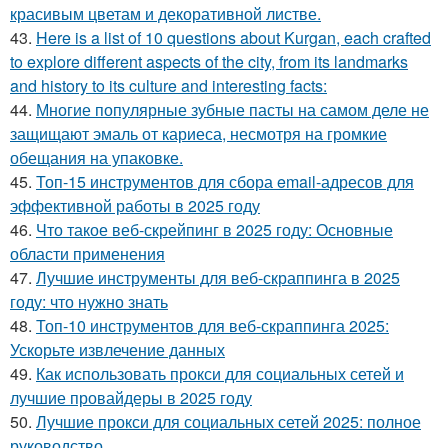
красивым цветам и декоративной листве.
43.
Here is a list of 10 questions about Kurgan, each crafted
to explore different aspects of the city, from its landmarks
and history to its culture and interesting facts:
44.
Многие популярные зубные пасты на самом деле не
защищают эмаль от кариеса, несмотря на громкие
обещания на упаковке.
45.
Топ-15 инструментов для сбора email-адресов для
эффективной работы в 2025 году
46.
Что такое веб-скрейпинг в 2025 году: Основные
области применения
47.
Лучшие инструменты для веб-скраппинга в 2025
году: что нужно знать
48.
Топ-10 инструментов для веб-скраппинга 2025:
Ускорьте извлечение данных
49.
Как использовать прокси для социальных сетей и
лучшие провайдеры в 2025 году
50.
Лучшие прокси для социальных сетей 2025: полное
руководство