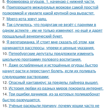
5.
Формировка огурцов. 1. начинаю с нижней части.
6.
Припорошите междурядья моркови самой простой
подкормкой и увидите какой крупной она вырастет.
7.
Моего кота зовут заяц.
8.
Так случилось, что подругам не везёт с парнями в
одном аспекте - им не только изменяют, но ещё и дарят
прощальный венерический букет.
9.
Я вегетарианка. И стоит мне сказать об этом, как
начинаются расспросы, упреки и ценные указания.
10.
Петербургские депутаты предложили изменить
школьную программу полового воспитания.
11.
Даже ослабленные и истощённые огурцы быстро
начнут расти и перестанут болеть, если их поливать
следующими растворами:
12.
Опасный хантавирус за пределы лайнера вышел.
13.
История любви из разных миров покорила интернет.
14.
Три ошибки дачников, из-за которых поликарбонат
быстро разрушается.
15.
Учёные раскрыли причину, почему кошки часто не