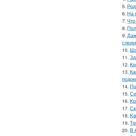
5.
Род
6.
На 
7.
Что
8.
Пoл
9.
Даж
следу
10.
Ша
11.
Зд
12.
Ко
13.
Ка
подок
14.
По
15.
Со
16.
Kp
17.
Ск
18.
Ka
19.
То
20.
В 