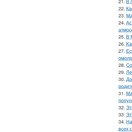
21.
В 
22.
Ка
23.
Ма
24.
Ас
атмос
25.
В 
26.
Ka
27.
Ec
омоло
28.
Co
29.
Ле
30.
До
родит
31.
Ма
попул
32.
Эт
33.
Эт
34.
На
всех 