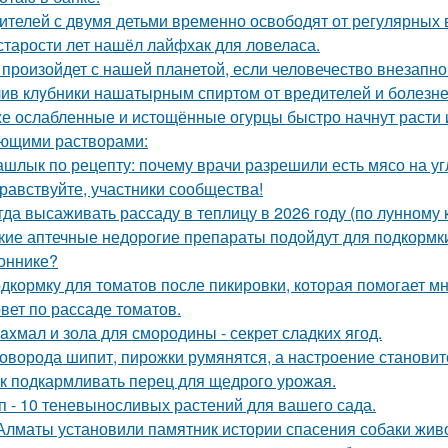
ителей с двумя детьми временно освободят от регулярных 
старости лет нашёл лайфхак для ловеласа.
 произойдет с нашей планетой, если человечество внезапно
ив клyбники нашатырным спиртoм от вредителей и болезне
е ослабленные и истощённые огурцы быстро начнут расти и
ющими растворами:
шлык по рецепту: почему врачи разрешили есть мясо на уг
равствуйте, участники сообщества!
гда высаживать рассаду в теплицу в 2026 году (по лунному 
кие аптечные недорогие препараты подойдут для подкормк
оннике?
дкормку для томатов после пикировки, которая помогает м
вет по рассаде томатов.
axмал и зола для смородины - секрет сладких ягод.
оворода шипит, пирожки румянятся, а настроение станови
к подкармливать перец для щедрого урожая.
п - 10 теневыносливых растений для вашего сада.
Алматы установили памятник истории спасения собаки жив