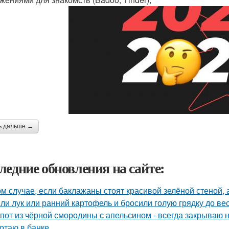
ь дальше →
ледние обновления на сайте:
ом случае, если баклажаны стоят красивой зелёной стеной, а
ли лук или ранний картофель и бросили голую грядку до ве
пот из чёрной смородины с апельсином - всегда закрываю н
отаю в банке.