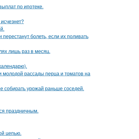
выплат по ипотеке.
 исчезнет?
й.
 перестанут болеть, если их поливать
лях лишь раз в месяц.
календарю).
и молодой рассады перца и томатов на
не собирать урожай раньше соседей.
тся праздничным.
ой цепью.