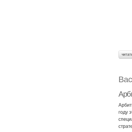
читат
Вас
Арб
Арбит
году 
специ
страт