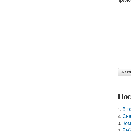
читат
Пос
1.
В т
2.
Сня
3.
Ком
4.
Раб