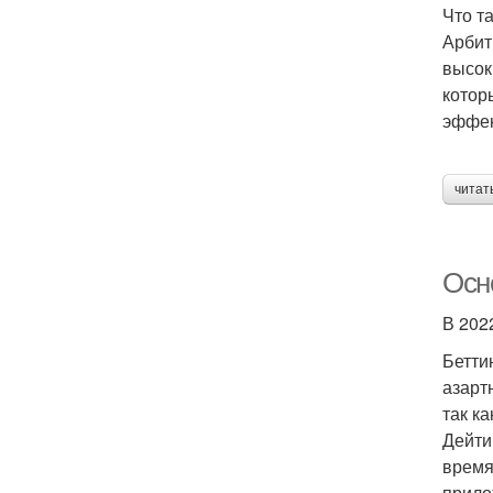
Что т
Арбит
высок
котор
эффек
читат
Осн
В 202
Бетти
азарт
так к
Дейти
время
прило