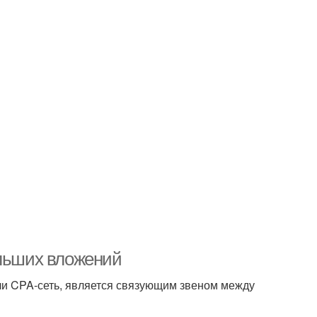
ольших вложений
или CPA-сеть, является связующим звеном между