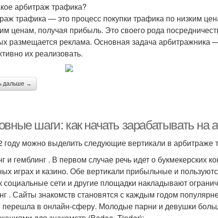
акое арбитраж трафика?
раж трафика — это процесс покупки трафика по низким це
им ценам, получая прибыль. Это своего рода посредничес
ых размещается реклама. Основная задача арбитражника 
тивно их реализовать.
ь дальше →
овные шаги: как начать зарабатывать на 
2 году можно выделить следующие вертикали в арбитраже т
нг и гемблинг . В первом случае речь идет о букмекерских ко
ных играх и казино. Обе вертикали прибыльные и пользуютс
ак социальные сети и другие площадки накладывают ограниче
нг . Сайты знакомств становятся с каждым годом популярне
 перешла в онлайн-сферу. Молодые парни и девушки боль
жениями для знакомств (Badoo, Tinder);