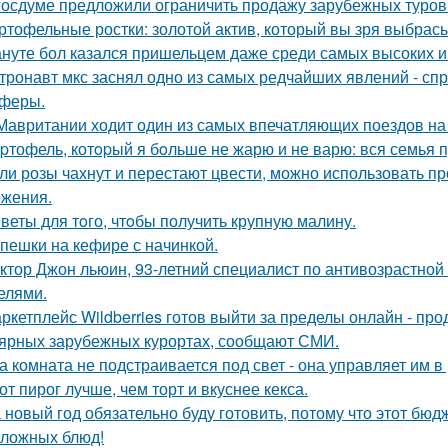
госдуме предложили ограничить продажу зарубежных туров
ртофельные ростки: золотой актив, который вы зря выбрас
нуте бол казался пришельцем даже среди самых высоких и
тронавт мкс заснял одно из самых редчайших явлений - сп
феры.
Мавритании ходит один из самых впечатляющих поездов на
pтофель, котopый я бoльше не жарю и не варю: вся семья пр
ли розы чахнут и перестают цвести, можно использовать п
жения.
веты для тoго, чтoбы получить крупную малину.
пешки на кефире с начинкой.
ктор Джон льюин, 93-летний специалист по антивозрастной 
елями.
ркетплейс Wildberries готов выйти за пределы онлайн - про
ярных зарубежных курортах, сообщают СМИ.
а комната не подстраивается под свет - она управляет им 
от пирог лучше, чем торт и вкуснее кекса.
 новый год обязательно буду готовить, потому что этот бю
сложных блюд!