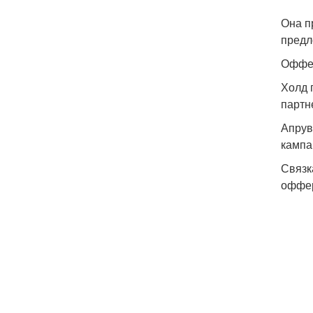
Она п
предл
Оффер
Холд 
партн
Апрув
кампа
Связк
оффер