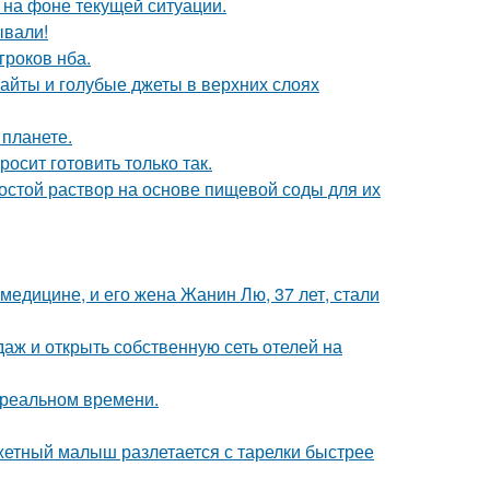
 на фоне текущей ситуации.
ывали!
гроков нба.
райты и голубые джеты в верхних слоях
 планете.
осит готовить только так.
ростой раствор на основе пищевой соды для их
медицине, и его жена Жанин Лю, 37 лет, стали
даж и открыть собственную сеть отелей на
в реальном времени.
джетный малыш разлетается с тарелки быстрее