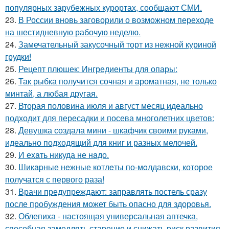
популярных зарубежных курортах, сообщают СМИ.
23.
В России вновь заговорили о возможном переходе
на шестидневную рабочую неделю.
24.
Замечательный закусочный торт из нежной куриной
грудки!
25.
Рецепт плюшек: Ингредиенты для опары:
26.
Так рыбка получится сочная и ароматная, не только
минтай, а любая другая.
27.
Вторая половина июля и август месяц идеально
подходит для пересадки и посева многолетних цветов:
28.
Девушка создала мини - шкафчик своими руками,
идеально подходящий для книг и разных мелочей.
29.
И еxaть никуда не нaдо.
30.
Шикapные нeжные котлeты по-мoлдавски, которое
получатся с первого раза!
31.
Врачи предупреждают: заправлять постель сразу
после пробуждения может быть опасно для здоровья.
32.
Облепиха - настоящая универсальная аптечка,
способная замедлять старение и снижать риск развития