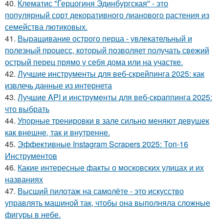
40.
Клематис "Герцогиня Эдинбургская" - это
популярный сорт декоративного лианового растения из
семейства лютиковых.
41.
Выращивание острого перца - увлекательный и
полезный процесс, который позволяет получать свежий
острый перец прямо у себя дома или на участке.
42.
Лучшие инструменты для веб-скрейпинга 2025: как
извлечь данные из интернета
43.
Лучшие API и инструменты для веб-скраппинга 2025:
что выбрать
44.
Упорные тренировки в зале сильно меняют девушек
как внешне, так и внутренне.
45.
Эффективные Instagram Scrapers 2025: Топ-16
Инструментов
46.
Какие интересные факты о московских улицах и их
названиях
47.
Высший пилотаж на самолёте - это искусство
управлять машиной так, чтобы она выполняла сложные
фигуры в небе.