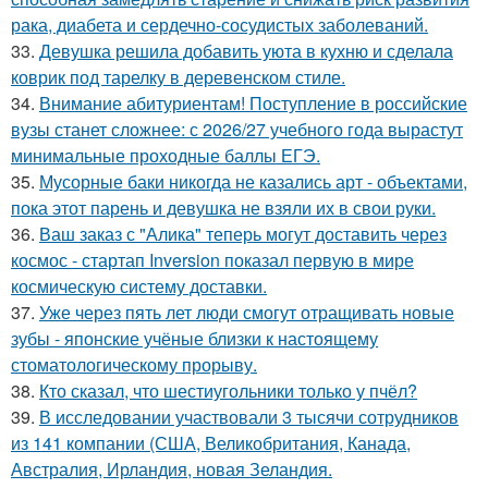
рака, диабета и сердечно-сосудистых заболеваний.
33.
Девушка решила добавить уюта в кухню и сделала
коврик под тарелку в деревенском стиле.
34.
Внимание абитуриентам! Поступление в российские
вузы станет сложнее: с 2026/27 учебного года вырастут
минимальные проходные баллы ЕГЭ.
35.
Мусорные баки никогда не казались арт - объектами,
пока этот парень и девушка не взяли их в свои руки.
36.
Ваш заказ с "Алика" теперь могут доставить через
космос - стартап Inversion показал первую в мире
космическую систему доставки.
37.
Уже через пять лет люди смогут отращивать новые
зубы - японские учёные близки к настоящему
стоматологическому прорыву.
38.
Кто сказал, что шестиугольники только у пчёл?
39.
В исследовании участвовали 3 тысячи сотрудников
из 141 компании (США, Великобритания, Канада,
Австралия, Ирландия, новая Зеландия.