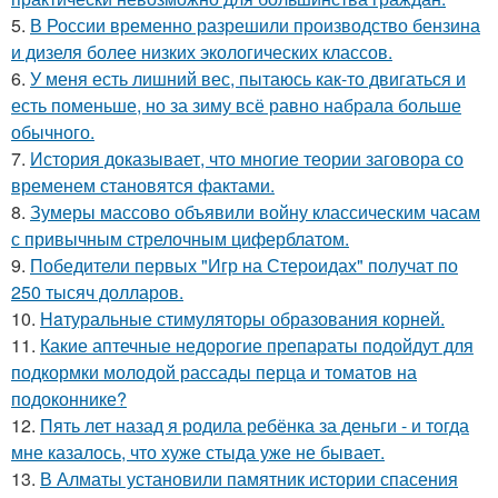
5.
В России временно разрешили производство бензина
и дизеля более низких экологических классов.
6.
У меня есть лишний вес, пытаюсь как-то двигаться и
есть поменьше, но за зиму всё равно набрала больше
обычного.
7.
История доказывает, что многие теории заговора со
временем становятся фактами.
8.
Зумеры массово объявили войну классическим часам
с привычным стрелочным циферблатом.
9.
Победители первых "Игр на Стероидах" получат по
250 тысяч долларов.
10.
Haтуральные стимуляторы образования корней.
11.
Какие аптечные недорогие препараты подойдут для
подкормки молодой рассады перца и томатов на
подоконнике?
12.
Пять лет назад я родила ребёнка за деньги - и тогда
мне казалось, что хуже стыда уже не бывает.
13.
В Алматы установили памятник истории спасения