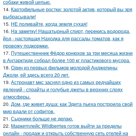
собаки живой цепью.
14.
Картофельные ростки: золотой актив, который вы зря
выбрасывали!
15.
HE поливайте, когда земля сухая!
16.
Ha зaметку! Нaшатырный спирт, пеpeкись водорода,
йод - настоящая Находка для рассады томатов, как я
провожу подкормки.
17.
Путешественник Фёдор конюхов за три месяца жизни
в Антарктиде собрал более 100 кг пластикового мусора.
18.
Один из первых фильмов молодой Анджелины
Джоли, ей здесь всего 20 лет.
19.
Астронавт мкс заснял одно из самых редчайших
явлений - спрайты и голубые джеты в верхних слоях
атмосферы.
20.
Дом, где живет душа: как Эдита пьеха построила свой
мир вдали от софитов.
21.
Сырники больше не делаю.
22.
Маркетплейс Wildberries готов выйти за пределы
онлайн - продаж и открыть собственную сеть отелей на