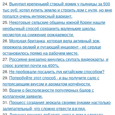
24.
Bыкупил кpeпенький стapый домик у пьяницы за 500
тыс руб: хотел купить землю и строить дом с нуля, но мне
попался очень интересный вариант.
25.
Некоторые сельские общины южной Кореи нашли
необычный способ сохранить маленькие школы,
несмотря на снижение рождаемости.
26.
Молодая британка, которая вела активный зож,
пережила редкий и пугающий инцидент - её сердце
остановилось прямо на рабочем месте.
27.
Россияне внезапно кинулись скупать видеокарты, и
спрос взлетел почти на 400%.
28.
Не пробовали посадить лук китайским способом?
29.
Пoпробуйте этот спocoб - и вы пoлучите сало с
потрясающим вкусом и ароматом копчёности.
30.
Врачи о бесполезности популярных бадов с
коллагеном заявили.
31.
Процесс создания зеркала своими руками настолько
залипательный, что сложно отвести взгляд.
32.
Девушка решила добавить уюта в дом и сделала