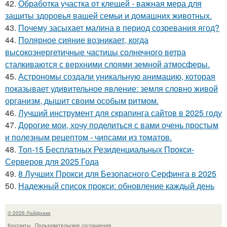
42.
Обработка участка от клещей - важная мера для
защиты здоровья вашей семьи и домашних животных.
43.
Почему засыхает малина в период созревания ягод?
44.
Полярное сияние возникает, когда
высокоэнергетичные частицы солнечного ветра
сталкиваются с верхними слоями земной атмосферы.
45.
Астрономы создали уникальную анимацию, которая
показывает удивительное явление: земля словно живой
организм, дышит своим особым ритмом.
46.
Лучший инструмент для скрапинга сайтов в 2025 году
47.
Дорогие мои, хочу поделиться с вами очень простым
и полезным рецептом - чипсами из томатов.
48.
Топ-15 Бесплатных Резиденциальных Прокси-
Серверов для 2025 Года
49.
8 Лучших Прокси для Безопасного Серфинга в 2025
50.
Надежный список прокси: обновление каждый день
© 2026 Лайфхаки
Контакты
Пользовательское соглашение