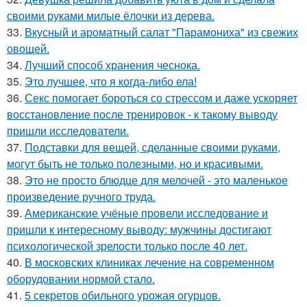
своими руками милые ёлочки из дерева.
33.
Вкусный и ароматный салат "Парамониха" из свежих
овощей.
34.
Лучший способ хранения чеснока.
35.
Это лучшее, что я когда-либо ела!
36.
Секс помогает бороться со стрессом и даже ускоряет
восстановление после тренировок - к такому выводу
пришли исследователи.
37.
Подставки для вещей, сделанные своими руками,
могут быть не только полезными, но и красивыми.
38.
Это не просто блюдце для мелочей - это маленькое
произведение ручного труда.
39.
Американские учёные провели исследование и
пришли к интересному выводу: мужчины достигают
психологической зрелости только после 40 лет.
40.
В московских клиниках лечение на современном
оборудовании нормой стало.
41.
5 секретов обильного урожая огурцов.