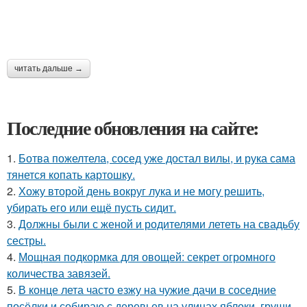
читать дальше →
Последние обновления на сайте:
1.
Ботва пожелтела, сосед уже достал вилы, и рука сама
тянется копать картошку.
2.
Хожу второй день вокруг лука и не могу решить,
убирать его или ещё пусть сидит.
3.
Должны были с женой и родителями лететь на свадьбу
сестры.
4.
Мощная подкормка для овощей: секрет огромного
количества завязей.
5.
В конце лета часто езжу на чужие дачи в соседние
посёлки и собираю с деревьев на улицах яблоки, груши,