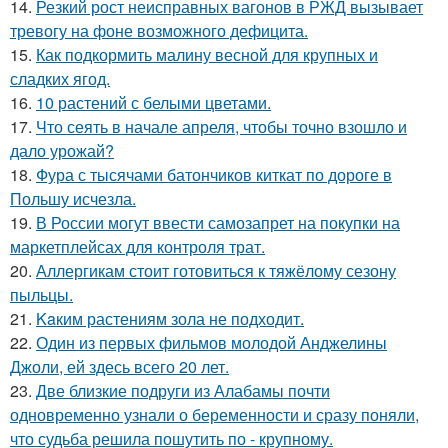
14.
Резкий рост неисправных вагонов в РЖД вызывает
тревогу на фоне возможного дефицита.
15.
Как подкормить малину весной для крупных и
сладких ягод.
16.
10 растений с белыми цветами.
17.
Что сеять в начале апреля, чтобы точно взошло и
дало урожай?
18.
Фура с тысячами батончиков киткат по дороге в
Польшу исчезла.
19.
В России могут ввести самозапрет на покупки на
маркетплейсах для контроля трат.
20.
Аллергикам стоит готовиться к тяжёлому сезону
пыльцы.
21.
Kaким растениям зола не подходит.
22.
Один из первых фильмов молодой Анджелины
Джоли, ей здесь всего 20 лет.
23.
Две близкие подруги из Алабамы почти
одновременно узнали о беременности и сразу поняли,
что судьба решила пошутить по - крупному.