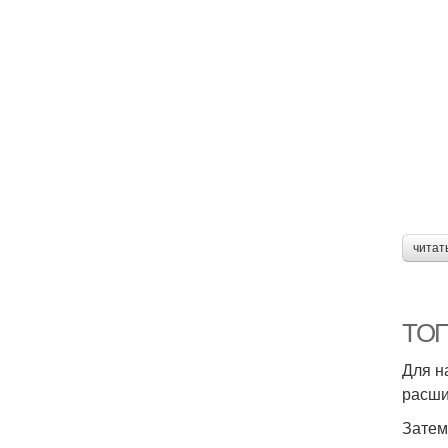
читат
ТОП
Для н
расши
Затем