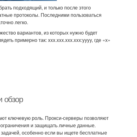
брать подходящий, и только после этого
латные протоколы. Последними пользоваться
точно легко.
жество вариантов, из которых нужно будет
ть примерно так: xxx.xxx.xxx.xxx:yyyy, где «х»
и обзор
ают ключевую роль. Прокси-серверы позволяют
е ограничения и защищать личные данные.
 задачей, особенно если вы ищете бесплатные