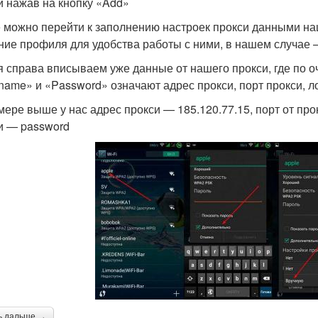
и нажав на кнопку «Add»
 можно перейти к заполнению настроек прокси данными нашег
ние профиля для удобства работы с ними, в нашем случае — 
я справа вписываем уже данные от нашего прокси, где по оч
name» и «Password» означают адрес прокси, порт прокси, ло
мере выше у нас адрес прокси — 185.120.77.15, порт от прок
и — password
ь дальше →