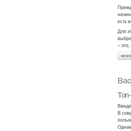
Прежд
начин
есть 
Для э
выбра
– это,
читат
Вас
Топ-
Введ
В сов
польз
Однак