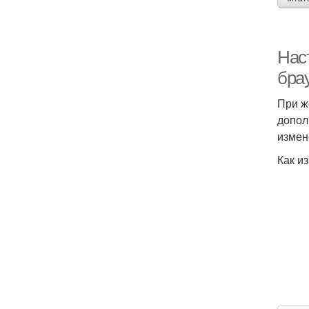
Нас
бра
При ж
допол
измен
Как и