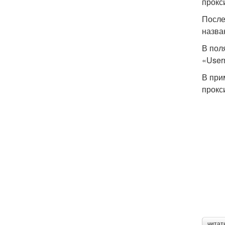
прокс
После
назва
В пол
«User
В при
прокс
читат