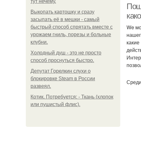
тут нечему.
Пош
Выкопать картошку и сразу
как
засыпать её в мешки - самый
We мо
быстрый способ спрятать вместе с
нашег
урожаем гниль, порезы и больные
какие
клубни.
дейст
Холодный душ - это не просто
Интер
способ проснуться быстро.
позво
Депутат Горелкин слухи о
блокировке Steam в России
Среди
развеял.
Котик. Потребуется: - Ткань (хлопок
или пушистый флис).