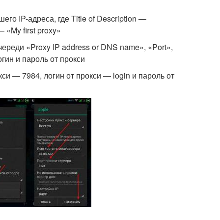
о IP-адреса, где Title of Description —
«My first proxy»
ереди «Proxy IP address or DNS name», «Port»,
гин и пароль от прокси
си — 7984, логин от прокси — login и пароль от