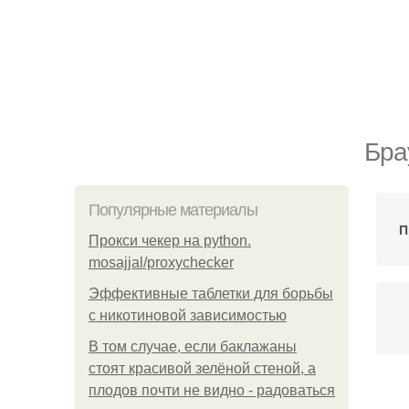
Бра
Популярные материалы
П
Прокси чекер на python.
mosajjal/proxychecker
Эффективные таблетки для борьбы
с никотиновой зависимостью
В том случае, если баклажаны
стоят красивой зелёной стеной, а
плодов почти не видно - радоваться