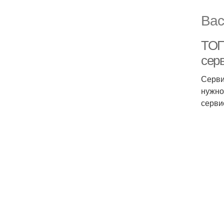
Вас
ТОП
серв
Серви
нужно
серви