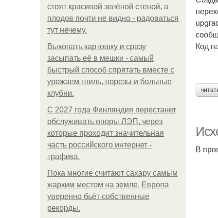
стоят красивой зелёной стеной, а
перехо
плодов почти не видно - радоваться
upgra
тут нечему.
сообщ
Код н
Выкопать картошку и сразу
засыпать её в мешки - самый
быстрый способ спрятать вместе с
урожаем гниль, порезы и больные
читат
клубни.
С 2027 года Финляндия перестанет
обслуживать опоры ЛЭП, через
Исх
которые проходит значительная
часть российского интернет -
В про
трафика.
Пока многие считают сахару самым
жарким местом на земле, Европа
уверенно бьёт собственные
рекорды.