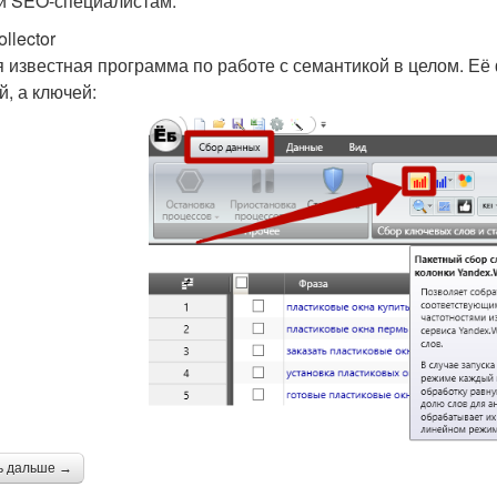
и SEO-специалистам.
llector
 известная программа по работе с семантикой в целом. Её 
й, а ключей:
ь дальше →