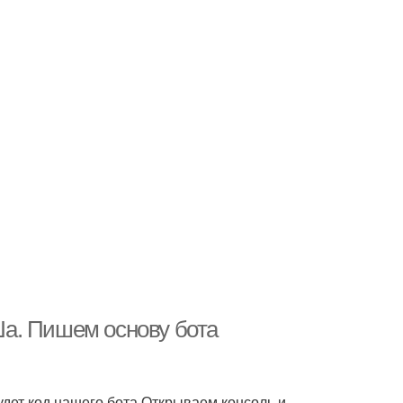
 Ша. Пишем основу бота
будет код нашего бота.Открываем консоль и