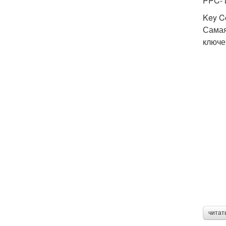
PPC- 
Key Co
Самая
ключе
читат