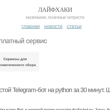
ЛАЙФХАКИ
маленькие, полезные хитрости
главная
новости
статьи
платный сервис
Сервисы для
томатического сбора
той Telegram-бот на python за 30 минут.
ём папку Bot, в которой потом создаём файл bot.py. Здесь 