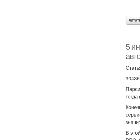
читат
5 и
авт
Стать
30436
Парси
тогда
Конеч
серви
значи
В это