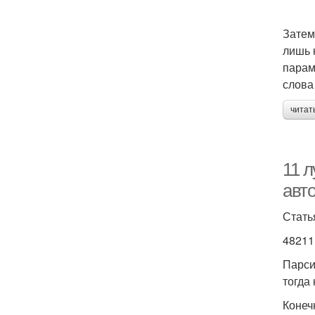
Затем
лишь 
парам
слова
читат
11 
авт
Стать
48211
Парси
тогда
Конеч