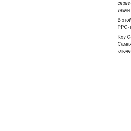
серви
значи
В это
PPC- 
Key Co
Самая
ключе