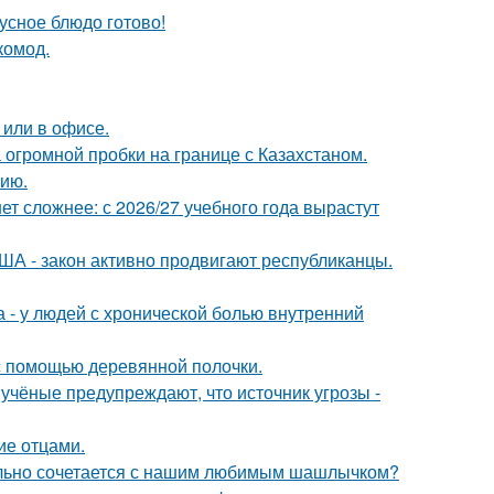
кусное блюдо готово!
комод.
 или в офисе.
 огромной пробки на границе с Казахстаном.
ию.
т сложнее: с 2026/27 учебного года вырастут
ША - закон активно продвигают республиканцы.
а - у людей с хронической болью внутренний
с помощью деревянной полочки.
учёные предупреждают, что источник угрозы -
ие отцами.
ательно сочетается с нашим любимым шашлычком?