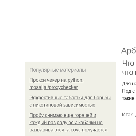
Арб
Что 
Популярные материалы
что 
Прокси чекер на python.
Для н
mosajjal/proxychecker
Под с
такие
Эффективные таблетки для борьбы
с никотиновой зависимостью
Итак.
Пробу снимаю еще горячей и
каждый раз радуюсь: кабачки не
развариваются, а соус получается