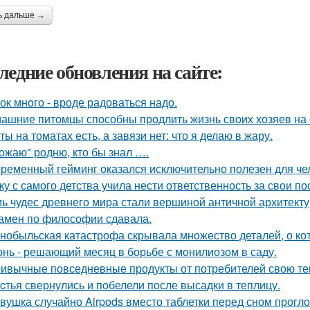
ь дальше →
ледние обновления на сайте:
ок много - вроде радоваться надо.
ашние питомцы способны продлить жизнь своих хозяев на 6
ты на томатах есть, а завязи нет: что я делаю в жару.
ожаю" родню, кто бы знал ….
ременный гейминг оказался исключительно полезен для чел
ку с самого детства учила нести ответственность за свои по
ь чудес древнего мира стали вершиной античной архитект
амен по философии сдавала.
нобыльская катастрофа скрывала множество деталей, о кот
нь - решающий месяц в борьбе с монилиозом в саду.
ивычные повседневные продукты от потребителей свою те
cтья свернулись и побелели после высадки в теплицу.
вушка случайно Airpods вместо таблетки перед сном прогло