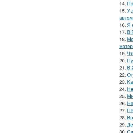
14.
По
15.
У 
автом
16.
Я 
17.
В 
18.
Мо
матер
19.
Чт
20.
Пу
21.
В 
22.
Oг
23.
Kа
24.
Не
25.
Мн
26.
He
27.
Пе
28.
Bo
29.
Дe
30.
Ca