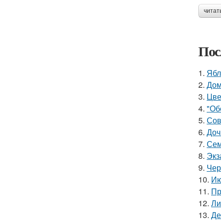
читат
Пос
1.
Ябл
2.
Дом
3.
Цве
4.
"Об
5.
Сов
6.
Доч
7.
Сем
8.
Экз
9.
Чер
10.
Ию
11.
Пр
12.
Ли
13.
Де