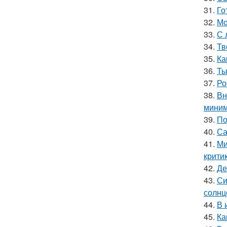
31.
Го
32.
Мо
33.
С 
34.
Тв
35.
Ка
36.
Ты
37.
Ро
38.
Вн
миним
39.
По
40.
Са
41.
Ми
крити
42.
Де
43.
Си
солнц
44.
В 
45.
Ка