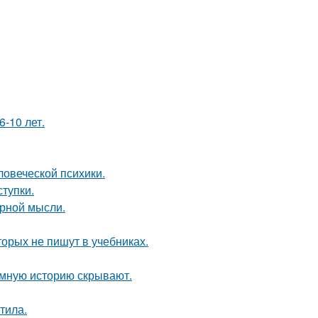
-10 лет.
овеческой психики.
ступки.
урной мысли.
орых не пишут в учебниках.
мную историю скрывают.
тила.