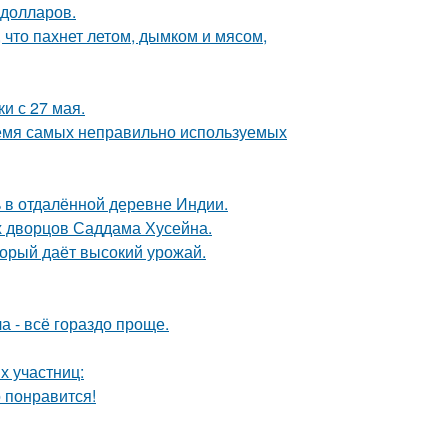
 долларов.
 что пахнет летом, дымком и мясом,
и с 27 мая.
ремя самых неправильно используемых
 в отдалённой деревне Индии.
х дворцов Саддама Хусейна.
оторый даёт высокий урожай.
а - всё гораздо проще.
х участниц:
о понравится!