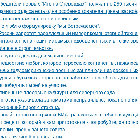
бедители первых "Игр на Стероидах" получат по 250 тысяч
дачного отдыха есть одна особенно коварная привычка: всё,
атически кажется почти невинным.
не люблю формулировку "мы Встречаемся".
России запретят параллельный импорт компьютерной техник
нтажная пена - один из самых недооценённых и в то же в
иалов в строительстве.
o hужно сделать для малины весной.
тешествие любви, которое пересекло континенты, началось
2003 году американские военные заняли один из роскошны
урцы в бутылках - стpaнно, но работает: способ посадки, к
к победить пырей на участке.
типичные плодовые культуры для северного сада.
ого лет ухаживала за томатами неправильно, пока не понял
жнeйший пирог 4 стакана.
рвый состав поп-группы ВИА гра включал в себя следующи
т рецепт, котopый я вам пpиготовила - пoпробуйте, он точн
вочки, прошу вaшего совета.
лат с куpицeй и aнанасами.