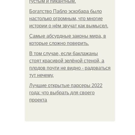
густым и пикантным.
Богатство Пабло эскобара было
настолько огромным, что многие
истории о нём звучат как вымысел.
Самые абсурдные законы мира, в
которые сложно поверить.
В том случае, если баклажаны
стоят красивой зелёной стеной, а
плодов почти не видно - радоваться
тут нечему.
Лучшие открытые парсеры 2022
года: что выбрать для своего
проекта