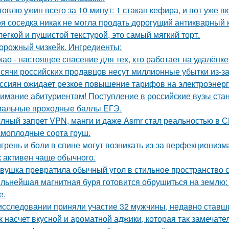
товлю ужин всего за 10 минут: 1 стакан кефира, и вот уже в
я соседка никак не могла продать дорогущий антикварный 
легкой и пушистой текстурой, это самый мягкий торт.
орожный чизкейк. Ингредиенты:
као - настоящее спасение для тех, кто работает на удалёнке
сячи российских продавцов несут миллионные убытки из-за
ссиян ожидает резкое повышение тарифов на электроэнерг
имание абитуриентам! Поступление в российские вузы стане
альные проходные баллы ЕГЭ.
лный запрет VPN, манги и даже Asmr стал реальностью в С
моплoдные сорта грyш.
грень и боли в спине могут возникать из-за перфекционизм
к активен чаще обычного.
вушка превратила обычный угол в стильное пространство 
льнейшая магнитная буря готовится обрушиться на землю: 
е.
исследовании приняли участие 32 мужчины, недавно ставш
к насчет вкусной и ароматной аджики, которая так замеч