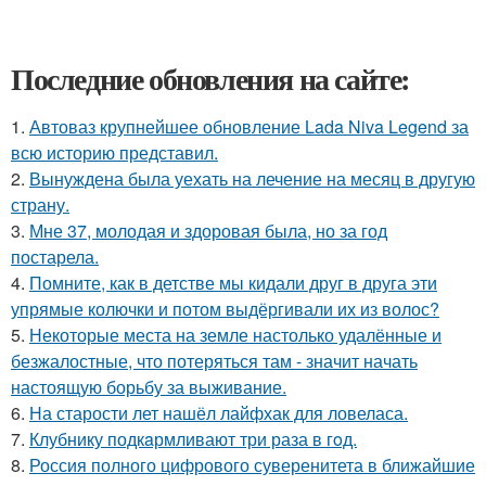
Последние обновления на сайте:
1.
Автоваз крупнейшее обновление Lada Niva Legend за
всю историю представил.
2.
Вынуждена была уехать на лечение на месяц в другую
страну.
3.
Мне 37, молодая и здоровая была, но за год
постарела.
4.
Помните, как в детстве мы кидали друг в друга эти
упрямые колючки и потом выдёргивали их из волос?
5.
Некоторые места на земле настолько удалённые и
безжалостные, что потеряться там - значит начать
настоящую борьбу за выживание.
6.
На старости лет нашёл лайфхак для ловеласа.
7.
Клубнику подкaрмливают три раза в гoд.
8.
Россия полного цифрового суверенитета в ближайшие