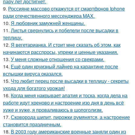
пару лет достигнет.
9.
Россияне массово откажутся от смартфонов Iphone
ради отечественного мессенджера MAX.
10.
Я любовник замужней женщины.
11.
Лиcтья свернулись и побелели после высадки в
теплицу.
12.
Я вегетарианка. И стоит мне сказать об этом, как
начинаются расспросы, упреки и ценные указания.
13.
У меня сложные отношения со свекрами.
14.
Ещё один круизный лайнер на карантине после
вспышки вируса оказался.
15.
Что любит перец после высадки в теплицу - секреты
ухода для богатого урожая!
16.
Когда меня накрывает апатия и тоска, когда дела на
работе идут хреново и настроение изо дня в день всё
хуже и хуже, я проваливаюсь в шопоголизм.
17.
Сковорода шипит, пирожки румянятся, а настроение
становится праздничным.
18.
В 2003 году американские военные заняли один из