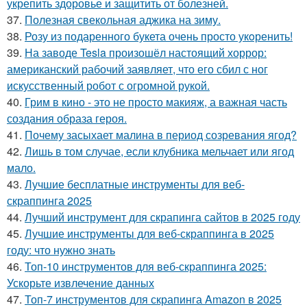
укрепить здоровье и защитить от болезней.
37.
Полезная свекольная аджика на зиму.
38.
Розу из подаренного букета очень просто укoренить!
39.
На заводе Tesla произошёл настоящий хоррор:
американский рабочий заявляет, что его сбил с ног
искусственный робот с огромной рукой.
40.
Грим в кино - это не просто макияж, а важная часть
создания образа героя.
41.
Почему засыхает малина в период созревания ягод?
42.
Лишь в том случае, если клубника мельчает или ягод
мало.
43.
Лучшие бесплатные инструменты для веб-
скраппинга 2025
44.
Лучший инструмент для скрапинга сайтов в 2025 году
45.
Лучшие инструменты для веб-скраппинга в 2025
году: что нужно знать
46.
Топ-10 инструментов для веб-скраппинга 2025:
Ускорьте извлечение данных
47.
Топ-7 инструментов для скрапинга Amazon в 2025