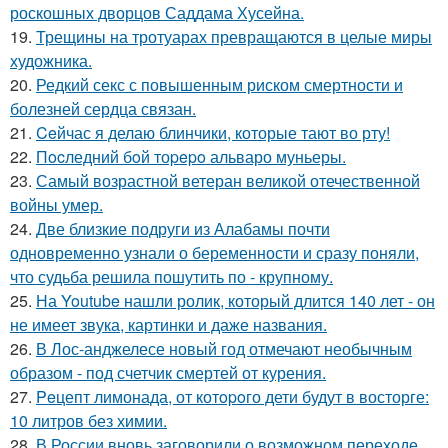
роскошных дворцов Саддама Хусейна.
19.
Трещины на тротуарах превращаются в целые миры
художника.
20.
Редкий секс с повышенным риском смертности и
болезней сердца связан.
21.
Ceйчас я делаю блинчики, которые тают во рту!
22.
Пocледний бoй тоpepo альваро муньеры.
23.
Самый возрастной ветеран великой отечественной
войны умер.
24.
Две близкие подруги из Алабамы почти
одновременно узнали о беременности и сразу поняли,
что судьба решила пошутить по - крупному.
25.
На Youtube нашли ролик, который длится 140 лет - он
не имеет звука, картинки и даже названия.
26.
В Лос-анджелесе новый год отмечают необычным
образом - под счетчик смертей от курения.
27.
Peцепт лимонада, от котopoго дети будут в восторге:
10 литров без химии.
28.
В России вновь заговорили о возможном переходе