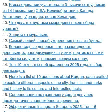
39.
В исследовании участвовали 3 тысячи сотрудников
из 141 компании (США, Великобритания, Канада,
Австралия, Ирландия, новая Зеландия.
40.
Что делать с кустами смородины после сбора
урожая?
41.
Защита от муравьев.
42.
Самый легкий способ укоренения розы из букета!
43.
Колоновидные деревья - это разновидность
деревьев, характеризующихся узким, вертикальным и
стройным силуэтом, напоминающим колонну.
44.
Топ-10 открытых веб-кравлеров 2025 года: выбор
для каждого
45.
Here is a list of 10 questions about Kurgan, each crafted
to explore different aspects of the city, from its landmarks
and history to its culture and interesting facts:
46.
Соревнования по грэпплингу среди девушек
проходят очень напряжённо и зрелищно.
47.
Эффективные Instagram Scrapers 2025: Топ-16