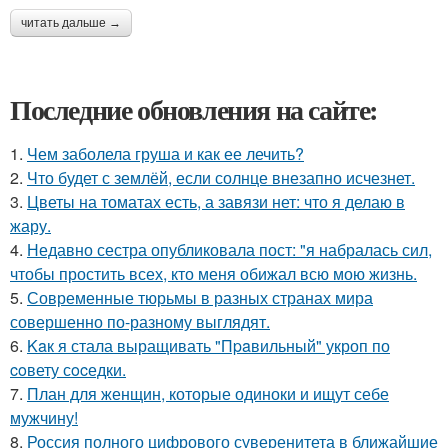
читать дальше →
Последние обновления на сайте:
1.
Чем заболела груша и как ее лечить?
2.
Что будет с землёй, если солнце внезапно исчезнет.
3.
Цветы на томатах есть, а завязи нет: что я делаю в
жару.
4.
Недавно сестра опубликовала пост: "я набралась сил,
чтобы простить всех, кто меня обижал всю мою жизнь.
5.
Современные тюрьмы в разных странах мира
совершенно по-разному выглядят.
6.
Kaк я стала выращивать "Пpaвильный" укроп по
coвету сocедки.
7.
План для женщин, которые одиноки и ищут себе
мужчину!
8.
Россия полного цифрового суверенитета в ближайшие