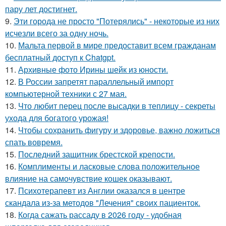
пару лет достигнет.
9.
Эти города не просто "Потерялись" - некоторые из них
исчезли всего за одну ночь.
10.
Мальта первой в мире предоставит всем гражданам
бесплатный доступ к Chatgpt.
11.
Архивные фото Ирины шейк из юности.
12.
В России запретят параллельный импорт
компьютерной техники с 27 мая.
13.
Что любит перец после высадки в теплицу - секреты
ухода для богатого урожая!
14.
Чтобы сохранить фигуру и здоровье, важно ложиться
спать вовремя.
15.
Последний защитник брестской крепости.
16.
Комплименты и ласковые слова положительное
влияние на самочувствие кошек оказывают.
17.
Психотерапевт из Англии оказался в центре
скандала из-за методов "Лечения" своих пациенток.
18.
Когда сажать рассаду в 2026 году - удобная