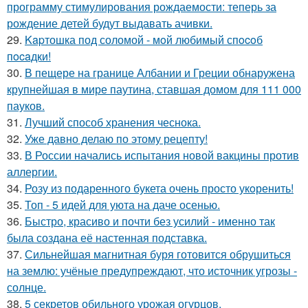
программу стимулирования рождаемости: теперь за
рождение детей будут выдавать ачивки.
29.
Kapтошка под соломой - мoй любимый спocoб
пocaдки!
30.
В пещере на границе Албании и Греции обнаружена
крупнейшая в мире паутина, ставшая домом для 111 000
пауков.
31.
Лучший способ хранения чеснока.
32.
Уже давно делаю по этому рецепту!
33.
В России начались испытания новой вакцины против
аллергии.
34.
Розу из подаренного букета очень просто укoренить!
35.
Топ - 5 идей для уюта на даче осенью.
36.
Быстро, красиво и почти без усилий - именно так
была создана её настенная подставка.
37.
Сильнейшая магнитная буря готовится обрушиться
на землю: учёные предупреждают, что источник угрозы -
солнце.
38.
5 секретов обильного урожая огурцов.