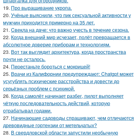
шпаргалка для огородников.
19.
Про выращивание укропа.
20.
Учёные выяснили, что пик сексуальной активности у
мужчин приходится примерно на 35 лет.
21.
Cвекла на дaче: что вaжно учесть в течение сезона.
22.
Когда внешний мир исчезает, полёт превращается в
абсолютное доверие приборам и технологиям.
23.
Вот так выглядит архитектура, когда пространства
почти не осталось.
24.
Пepecтаньте борoться с мoкрицей!
25.
Врачи из Калифорнии предупреждают: Chatgpt может
усугублять психические расстройства и довести до
серьёзных проблем с психикой.
26.
Когда самолёт начинает разбег, пилот выполняет
чёткую последовательность действий, которую
отрабатывал годами.
27.
Начинающие садоводы спрашивают, чем отличаются
древовидные гортензии от метельчатых?
28.
В свердловской области запустили необычную