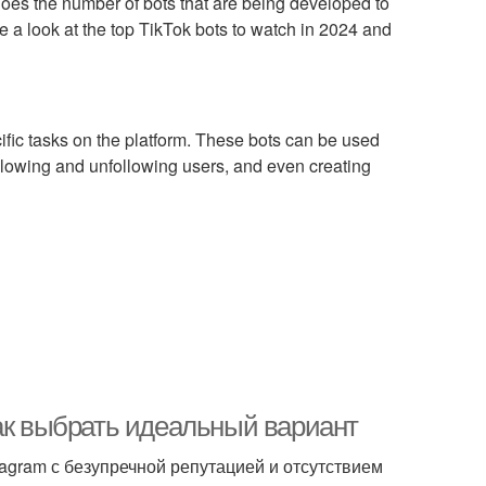
does the number of bots that are being developed to
ke a look at the top TikTok bots to watch in 2024 and
fic tasks on the platform. These bots can be used
ollowing and unfollowing users, and even creating
как выбрать идеальный вариант
gram с безупречной репутацией и отсутствием