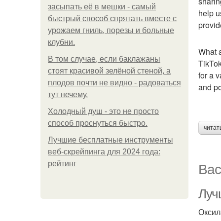
sharin
засыпать её в мешки - самый
help u
быстрый способ спрятать вместе с
provid
урожаем гниль, порезы и больные
клубни.
What a
В том случае, если баклажаны
TikTok
стоят красивой зелёной стеной, а
for a 
плодов почти не видно - радоваться
and po
тут нечему.
Холодный душ - это не просто
способ проснуться быстро.
читат
Лучшие бесплатные инструменты
веб-скрейпинга для 2024 года:
Вас
рейтинг
Луч
Оксил