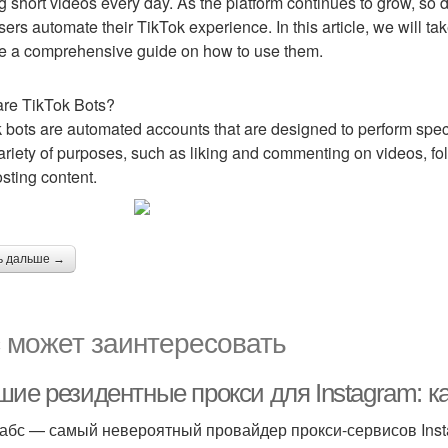
g short videos every day. As the platform continues to grow, so 
sers automate their TikTok experience. In this article, we will ta
e a comprehensive guide on how to use them.
re TikTok Bots?
 bots are automated accounts that are designed to perform speci
variety of purposes, such as liking and commenting on videos, f
sting content.
ь дальше →
 может заинтересовать
шие резидентные прокси для Instagram: 
абс — самый невероятный провайдер прокси-сервисов Insta