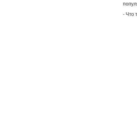
попул
- Что