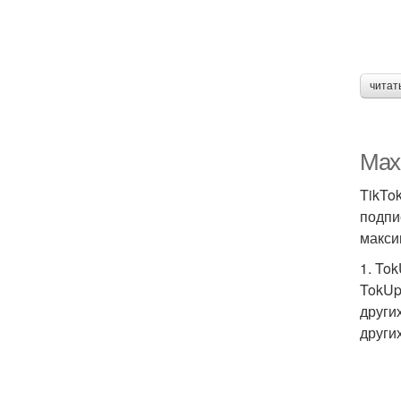
читат
Maxi
TikTo
подпи
макси
1. To
TokUp
други
други