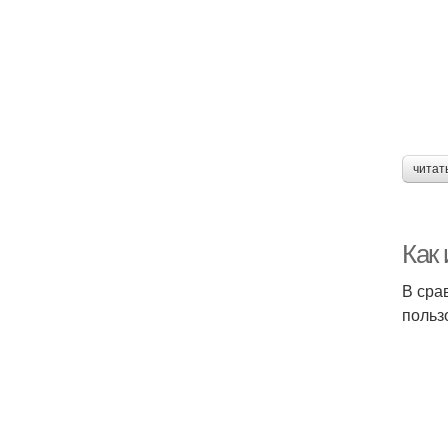
читат
Как
В сра
польз