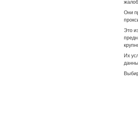
жалоб
Они п
прокс
Это и
предн
крупн
Их ус
данны
Выбир