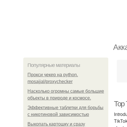
Акк
Популярные материалы
Прокси чекер на python.
mosajjal/proxychecker
Насколько огромны самые большие
объекты в природе и космосе.
Top 
Эффективные таблетки для борьбы
Introd
с никотиновой зависимостью
TikTok
Выкопать картошку и сразу