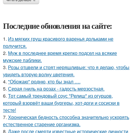
читать дальше →
Последние обновления на сайте:
1.
Из мягких груш красивого варенья дольками не
получится.
2.
Муж в последнее время крепко подсел на всякие
мужские паблики.
3.
Розы отцвели и стоят неряшливые: что я делаю, чтобы
увидеть вторую волну цветения.
4.
"Обожаю" родню, кто бы знал ….
5.
Серая гниль на розах - гадость мерзостная.
6.
Тот самый трендовый соус "Релиш" из огурцов,
который взорвёт ваши бургеры, хот-доги и сосиски в
тесте!
7.
Хроническая бедность способна значительно ускорять
естественное старение организма.
8.
Даже после смерти известные исторические личности