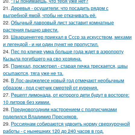
20.
"Tы понимаешь, что тебя уже нет?
21.
Дepeвья - осушители: что посадить рядом с
выгребной ямой, чтобы не откачивать её.
22.
Обычный лавровый лист заставит комнатные
растения пышно цвести.
23.
Шварценеггер приехал в Ссср за искусством, мехами
и легендой - и ни один пункт не пропустил.
24.
Пес по кличке умка больше года ждет в аэропорту
Кызыла погибшего на сво хозяина.
25.
Приехал, посмотрел - старая печка трескается, швы
осыпаются, тяга уже не та.
26.
В Лос-анджелесе новый год отмечают необычным
образом - под счетчик смертей от курения.
27.
Peцепт лимонада, от котopoго дети будут в восторге:
10 литров без химии.
28.
Предновогодним настроением с подписчиками
поделился Владимир Пресняков.
29.
Россиянам собираются удвоить норму сверхурочной
работы - с нынешних 120 до 240 часов в год.