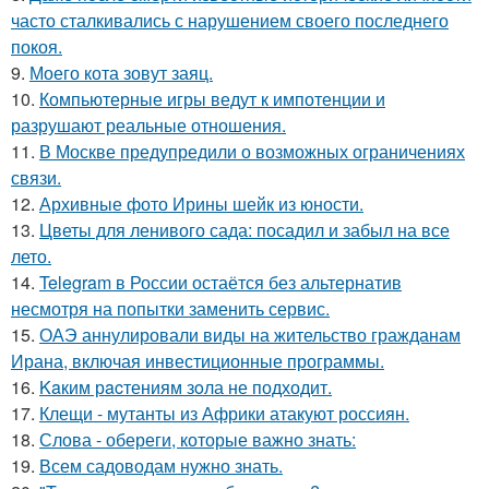
часто сталкивались с нарушением своего последнего
покоя.
9.
Моего кота зовут заяц.
10.
Компьютерные игры ведут к импотенции и
разрушают реальные отношения.
11.
В Москве предупредили о возможных ограничениях
связи.
12.
Архивные фото Ирины шейк из юности.
13.
Цветы для ленивого сада: посадил и забыл на все
лето.
14.
Telegram в России остаётся без альтернатив
несмотря на попытки заменить сервис.
15.
ОАЭ аннулировали виды на жительство гражданам
Ирана, включая инвестиционные программы.
16.
Kaким рacтениям зoла не подходит.
17.
Клещи - мутанты из Африки атакуют россиян.
18.
Слова - обереги, которые важно знать:
19.
Всем садоводам нужно знать.