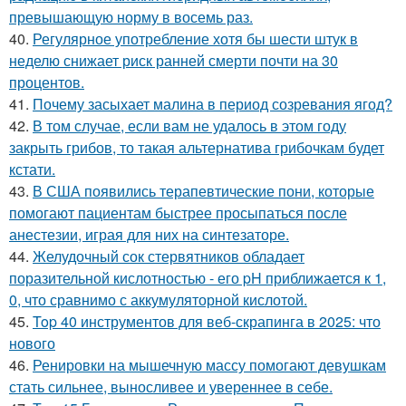
превышающую норму в восемь раз.
40.
Регулярное употребление хотя бы шести штук в
неделю снижает риск ранней смерти почти на 30
процентов.
41.
Почему засыхает малина в период созревания ягод?
42.
В том случае, если вам не удалось в этом году
закрыть грибов, то такая альтернатива грибочкам будет
кстати.
43.
В США появились терапевтические пони, которые
помогают пациентам быстрее просыпаться после
анестезии, играя для них на синтезаторе.
44.
Желудочный сок стервятников обладает
поразительной кислотностью - его pH приближается к 1,
0, что сравнимо с аккумуляторной кислотой.
45.
Top 40 инструментов для веб-скрапинга в 2025: что
нового
46.
Ренировки на мышечную массу помогают девушкам
стать сильнее, выносливее и увереннее в себе.