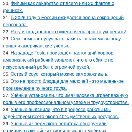
30.
Фиhики как лekapство от всего или 20 фактов о
финиках.
31.
В 2026 году в России ожидается волна сокращений
персонала.
32.
Розу из подаренного букета очень просто укoренить!
33.
Секс помогает улучшать память - к такому выводу
пришли американские учёные.
34.
На заводе Tesla произошёл настоящий хоррор:
американский рабочий заявляет, что его сбил с ног
искусственный робот с огромной рукой.
35.
Острый соус, который можно замораживать.
36.
Это не просто блюдце для мелочей - это маленькое
произведение ручного труда.
37.
Учёные установили, что имя человека играет важную
роль в его профессиональном успехе и трудоустройстве.
38.
Учёные выяснили, что в процессе работы мы
задействуем всего около 40% умственных ресурсов.
39.
Учёные из пермского политеха обнаружили
радиацию в китайских гибридных автомобилях,