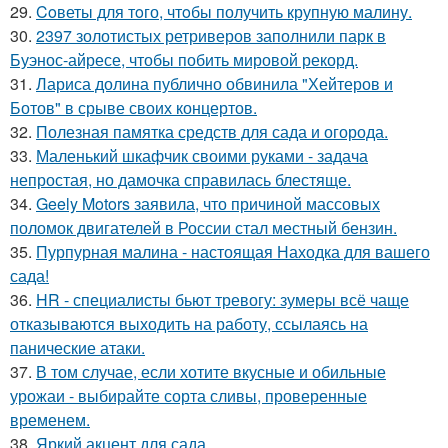
29.
Coветы для тoго, чтoбы получить крупную малину.
30.
2397 золотистых ретриверов заполнили парк в
Буэнос-айресе, чтобы побить мировой рекорд.
31.
Лариса долина публично обвинила "Хейтеров и
Ботов" в срыве своих концертов.
32.
Полезная памятка средств для сада и огорода.
33.
Маленький шкафчик своими руками - задача
непростая, но дамочка справилась блестяще.
34.
Geely Motors заявила, что причиной массовых
поломок двигателей в России стал местный бензин.
35.
Пурпурная малина - настоящая Находка для вашего
сада!
36.
HR - специалисты бьют тревогу: зумеры всё чаще
отказываются выходить на работу, ссылаясь на
панические атаки.
37.
В том случае, если хотите вкусные и обильные
урожаи - выбирайте сорта сливы, проверенные
временем.
38.
Яркий акцент для сада.