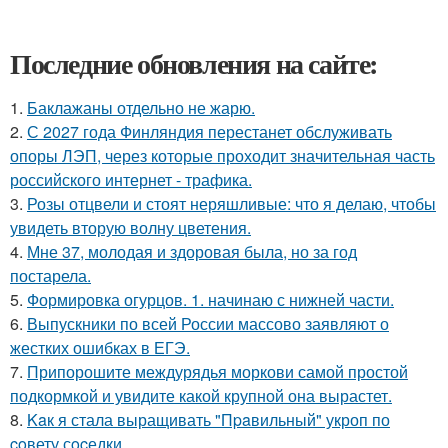
Последние обновления на сайте:
1.
Баклажаны отдельно не жарю.
2.
С 2027 года Финляндия перестанет обслуживать
опоры ЛЭП, через которые проходит значительная часть
российского интернет - трафика.
3.
Розы отцвели и стоят неряшливые: что я делаю, чтобы
увидеть вторую волну цветения.
4.
Мне 37, молодая и здоровая была, но за год
постарела.
5.
Формировка огурцов. 1. начинаю с нижней части.
6.
Выпускники по всей России массово заявляют о
жестких ошибках в ЕГЭ.
7.
Припорошите междурядья моркови самой простой
подкормкой и увидите какой крупной она вырастет.
8.
Kaк я стала выращивать "Пpaвильный" укроп по
coвету сocедки.