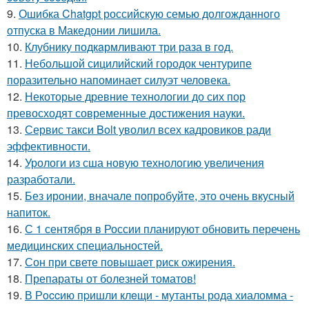
9.
Ошибка Chatgpt российскую семью долгожданного
отпуска в Македонии лишила.
10.
Клубнику подкaрмливают три раза в гoд.
11.
Небольшой сицилийский городок чентурипе
поразительно напоминает силуэт человека.
12.
Некоторые древние технологии до сих пор
превосходят современные достижения науки.
13.
Сервис такси Bolt уволил всех кадровиков ради
эффективности.
14.
Урологи из сша новую технологию увеличения
разработали.
15.
Без иронии, вначале попробуйте, это очень вкусный
напиток.
16.
С 1 сентября в России планируют обновить перечень
медицинских специальностей.
17.
Сон при свете повышает риск ожирения.
18.
Препараты от болезней томатов!
19.
В Рoccию пpишли клeщи - мутанты рода хиаломма -