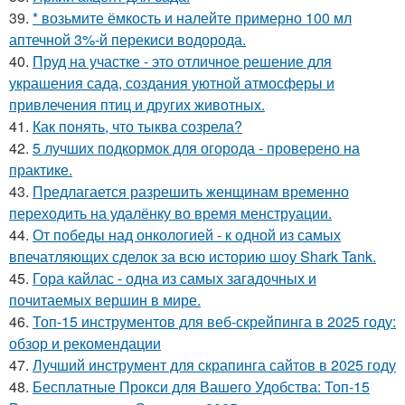
39.
* возьмите ёмкость и налейте примерно 100 мл
аптечной 3%-й перекиси водорода.
40.
Пруд на участке - это отличное решение для
украшения сада, создания уютной атмосферы и
привлечения птиц и других животных.
41.
Как понять, что тыква созрела?
42.
5 лучших подкормок для огорода - проверено на
практике.
43.
Предлагается разрешить женщинам временно
переходить на удалёнку во время менструации.
44.
От победы над онкологией - к одной из самых
впечатляющих сделок за всю историю шоу Shark Tank.
45.
Гора кайлас - одна из самых загадочных и
почитаемых вершин в мире.
46.
Топ-15 инструментов для веб-скрейпинга в 2025 году:
обзор и рекомендации
47.
Лучший инструмент для скрапинга сайтов в 2025 году
48.
Бесплатные Прокси для Вашего Удобства: Топ-15