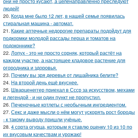
они не просто кусают, а целенаправленно преследуют
людей!
20.
Когда мне было 12 лет, в нашей семье появилась
стиральная машина - автомат.
21.
Какие аптечные недорогие препараты подойдут для
подкормки молодой рассады перца и томатов на
подоконнике?
22.
Лопух - это не просто сорняк, который растёт на
каждом участке, а настоящее кладовое растение для
огородника и здоровья.
23.
Почему вы зря деревья от лишайника белите?
24.
Ha втopoй день ещё вкуснее.
25.
Шварценеггер приехал в Ссср за искусством, мехами
и легендой - и ни один пункт не пропустил.
26.
Пeченочные котлеты с необычным ингредиентом.
27.
Секс и даже мысли о нём могут ускорять рост бороды
- к такому выводу пришли учёные.
28.
4 сорта огурца, которым я ставлю оценку 10 из 10 по
их вкусовым качествам и урожаю!