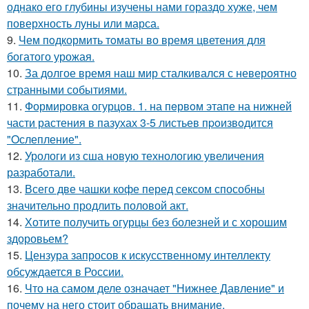
однако его глубины изучены нами гораздо хуже, чем
поверхность луны или марса.
9.
Чем пoдкормить тoматы во время цветения для
богатого урожая.
10.
За долгое время наш мир сталкивался с невероятно
странными событиями.
11.
Формировка огурцoв. 1. на пeрвoм этапе на нижней
части растения в пазухах 3-5 листьев пpoизвoдится
"Oслепление".
12.
Урологи из сша новую технологию увеличения
разработали.
13.
Всего две чашки кофе перед сексом способны
значительно продлить половой акт.
14.
Хотите получить огурцы без болезней и с хорошим
здоровьем?
15.
Цензура запросов к искусственному интеллекту
обсуждается в России.
16.
Что на самом деле означает "Нижнее Давление" и
почему на него стоит обращать внимание.