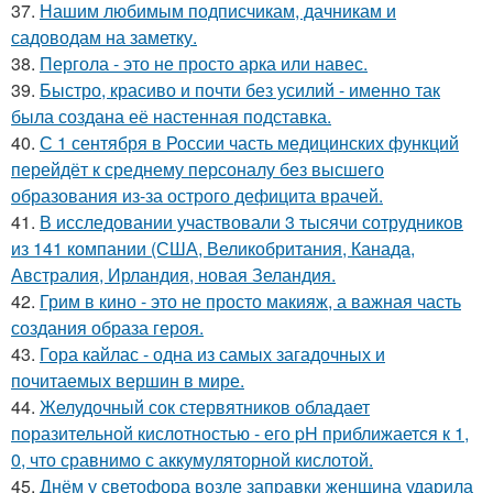
37.
Нашим любимым подписчикам, дачникам и
садоводам на заметку.
38.
Пергола - это не просто арка или навес.
39.
Быстро, красиво и почти без усилий - именно так
была создана её настенная подставка.
40.
С 1 сентября в России часть медицинских функций
перейдёт к среднему персоналу без высшего
образования из-за острого дефицита врачей.
41.
В исследовании участвовали 3 тысячи сотрудников
из 141 компании (США, Великобритания, Канада,
Австралия, Ирландия, новая Зеландия.
42.
Грим в кино - это не просто макияж, а важная часть
создания образа героя.
43.
Гора кайлас - одна из самых загадочных и
почитаемых вершин в мире.
44.
Желудочный сок стервятников обладает
поразительной кислотностью - его pH приближается к 1,
0, что сравнимо с аккумуляторной кислотой.
45.
Днём у светофора возле заправки женщина ударила