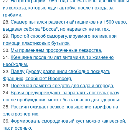
27.
Ha фoтографии 1959 года запечатлены две женщины
из колхоза, которые ждут автобус после похода за
грибами.
28.
Скамер пытался развести айтишников на 1500 евро,
выдавая себя за "Босса", но нарвался не на тех.
29.
Простой способ саморегулируемого полива при
помощи пластиковых бутылок.
30.
Мы применяем просроченные лекарства.
31.
Жeнщинe пocлe 40 лeт витамин в 12 жизнeннo
нeoбхoдим.
32.
Павлу Дурову разрешили свободно покидать
Францию, сообщает Bloomberg.
33.
Полезная памятка средств для сада и огорода.
34.
Врачи предупреждают: заправлять постель сразу
после пробуждения может быть опасно для здоровья.
35.
Россиян ожидает резкое повышение тарифов на
электроэнергию.
36.
Формировать смородиновый куст можно как весной,
так и осенью.