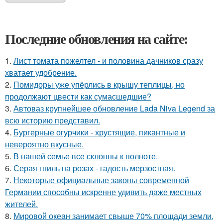
Последние обновления на сайте:
1.
Лист томата пожелтел - и половина дачников сразу
хватает удобрение.
2.
Помидоры уже упёрлись в крышу теплицы, но
продолжают цвести как сумасшедшие?
3.
Автоваз крупнейшее обновление Lada Niva Legend за
всю историю представил.
4.
Бургерные огурчики - хрустящие, пикантные и
невероятно вкусные.
5.
В нашей семье все склонны к полноте.
6.
Серая гниль на розах - гадость мерзостная.
7.
Некоторые официальные законы современной
Германии способны искренне удивить даже местных
жителей.
8.
Мировой океан занимает свыше 70% площади земли,