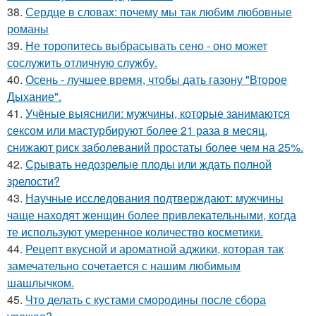
38.
Сердце в словах: почему мы так любим любовные
романы
39.
Не торопитесь выбрасывать сено - оно может
сослужить отличную службу.
40.
Осень - лучшее время, чтобы дать газону "Второе
Дыхание".
41.
Учёные выяснили: мужчины, которые занимаются
сексом или мастурбируют более 21 раза в месяц,
снижают риск заболеваний простаты более чем на 25%.
42.
Срывать недозрелые плоды или ждать полной
зрелости?
43.
Научные исследования подтверждают: мужчины
чаще находят женщин более привлекательными, когда
те используют умеренное количество косметики.
44.
Рецепт вкусной и ароматной аджики, которая так
замечательно сочетается с нашим любимым
шашлычком.
45.
Что делать с кустами смородины после сбора