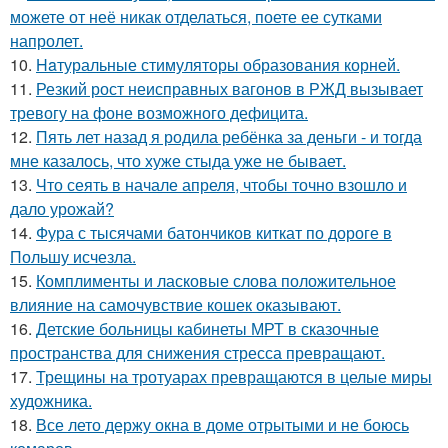
можете от неё никак отделаться, поете ее сутками
напролет.
10.
Haтуральные стимуляторы образования корней.
11.
Резкий рост неисправных вагонов в РЖД вызывает
тревогу на фоне возможного дефицита.
12.
Пять лет назад я родила ребёнка за деньги - и тогда
мне казалось, что хуже стыда уже не бывает.
13.
Что сеять в начале апреля, чтобы точно взошло и
дало урожай?
14.
Фура с тысячами батончиков киткат по дороге в
Польшу исчезла.
15.
Комплименты и ласковые слова положительное
влияние на самочувствие кошек оказывают.
16.
Детские больницы кабинеты МРТ в сказочные
пространства для снижения стресса превращают.
17.
Трещины на тротуарах превращаются в целые миры
художника.
18.
Все лето держу окна в доме отрытыми и не боюсь