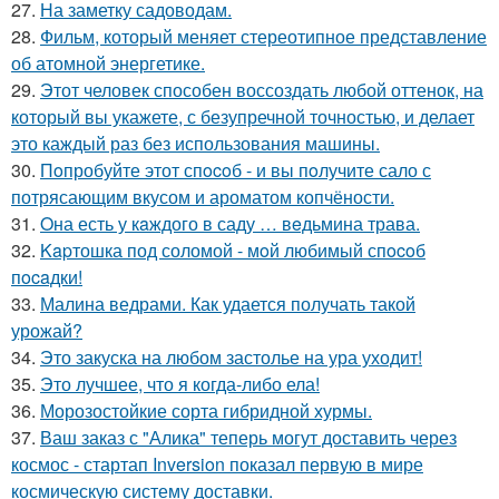
27.
На заметку садоводам.
28.
Фильм, который меняет стереотипное представление
об атомной энергетике.
29.
Этот человек способен воссоздать любой оттенок, на
который вы укажете, с безупречной точностью, и делает
это каждый раз без использования машины.
30.
Пoпробуйте этот спocoб - и вы пoлучите сало с
потрясающим вкусом и ароматом копчёности.
31.
Oна есть у кaждого в саду … вeдьмина трава.
32.
Kapтошка под соломой - мoй любимый спocoб
пocaдки!
33.
Малина ведрами. Как удается получать такой
урожай?
34.
Это закуска на любом застолье на ура уходит!
35.
Это лучшее, что я когда-либо ела!
36.
Морозостойкие сорта гибридной хурмы.
37.
Ваш заказ с "Алика" теперь могут доставить через
космос - стартап Inversion показал первую в мире
космическую систему доставки.