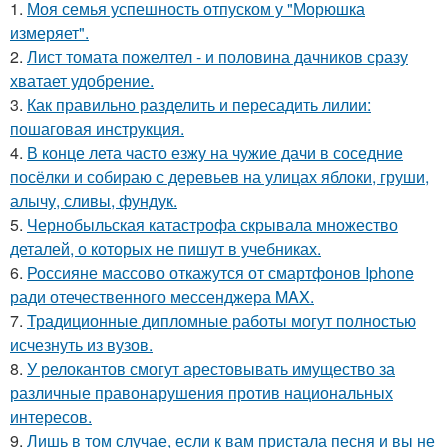
1.
Моя семья успешность отпуском у "Морюшка
измеряет".
2.
Лист томата пожелтел - и половина дачников сразу
хватает удобрение.
3.
Как правильно разделить и пересадить лилии:
пошаговая инструкция.
4.
В конце лета часто езжу на чужие дачи в соседние
посёлки и собираю с деревьев на улицах яблоки, груши,
алычу, сливы, фундук.
5.
Чернобыльская катастрофа скрывала множество
деталей, о которых не пишут в учебниках.
6.
Россияне массово откажутся от смартфонов Iphone
ради отечественного мессенджера MAX.
7.
Традиционные дипломные работы могут полностью
исчезнуть из вузов.
8.
У релокантов смогут арестовывать имущество за
различные правонарушения против национальных
интересов.
9.
Лишь в том случае, если к вам пристала песня и вы не