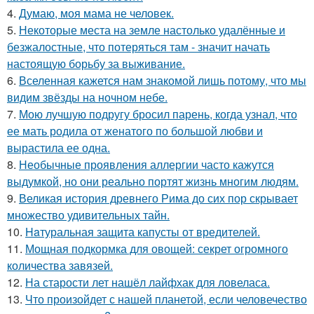
4.
Думаю, моя мама не человек.
5.
Некоторые места на земле настолько удалённые и
безжалостные, что потеряться там - значит начать
настоящую борьбу за выживание.
6.
Вселенная кажется нам знакомой лишь потому, что мы
видим звёзды на ночном небе.
7.
Мою лучшую подругу бросил парень, когда узнал, что
ее мать родила от женатого по большой любви и
вырастила ее одна.
8.
Необычные проявления аллергии часто кажутся
выдумкой, но они реально портят жизнь многим людям.
9.
Великая история древнего Рима до сих пор скрывает
множество удивительных тайн.
10.
Haтуральная защита капусты от вредителей.
11.
Мощная подкормка для овощей: секрет огромного
количества завязей.
12.
На старости лет нашёл лайфхак для ловеласа.
13.
Что произойдет с нашей планетой, если человечество