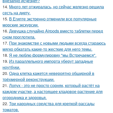
внезапно исчезнет?
14.
Много лет отжиралась, но сейчас железно решила
сесть на диету.
15.
В Египте экстренно отменили все популярные
морские экскурсии.
16.
Девушка случайно Airpods вместо таблетки перед
сном проглотила.
17.
При знакомстве с новыми людьми всегда стараюсь
мягко обкатать какие-то жесткие для него темы.
18.
Я не люблю формулировку "мы Встречаемся".
19.
Из параллельного импорта уберут западные
ноутбуки.
20.
Одна клетка кажется невероятно обширной в
трёхмерной реконструкции.
21.
Лопух - это не просто сорняк, который растёт на
каждом участке, а настоящее кладовое растение для
огородника и здоровья.
22.
Три народных средства для крепкой рассады
томатов.