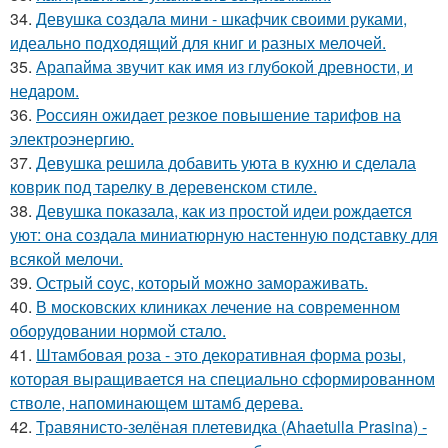
34.
Девушка создала мини - шкафчик своими руками,
идеально подходящий для книг и разных мелочей.
35.
Арапайма звучит как имя из глубокой древности, и
недаром.
36.
Россиян ожидает резкое повышение тарифов на
электроэнергию.
37.
Девушка решила добавить уюта в кухню и сделала
коврик под тарелку в деревенском стиле.
38.
Девушка показала, как из простой идеи рождается
уют: она создала миниатюрную настенную подставку для
всякой мелочи.
39.
Острый соус, который можно замораживать.
40.
В московских клиниках лечение на современном
оборудовании нормой стало.
41.
Штамбовая роза - это декоративная форма розы,
которая выращивается на специально сформированном
стволе, напоминающем штамб дерева.
42.
Травянисто-зелёная плетевидка (Ahaetulla Prasina) -