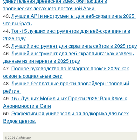
удивительная древесная змея, обитающая в
тропических лесах юго-восточной Азии.
43.
Лучшие API и инструменты для веб-скраппинга 2025:
что выбрать
44.
Топ-15 лучших инструментов для веб-скраппинга в
2025 году
45.
Лучший инструмент для скрапинга сайтов в 2025 году
46.
Лучший инструмент для веб-скраппинга: как извлечь
данные из интернета в 2025 году
47.
Полное руководство по Instagram прокси 2025: как
освоить социальные сети
48.
Лучшие бесплатные прокси-провайдеры: топовый
рейтинг
49.
15+ Лучших Мобильных Прокси 2025: Ваш Ключ к
Анонимности в Сети
50.
Эффективная универсальная подкормка для всех
Видов цветов.
© 2026 Лайфхаки