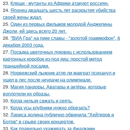
23.
Клещи - мутанты из Африки атакуют россиян.
24.
Японец двадцать шесть лет раскрытия убийства
своей жены ждал.
25.
Один из первых фильмов молодой Анджелины
Джоли, ей здесь всего 20 лет.
26.
"ВИА Гра" на пике славы - "золотой граммофон", 6
декабря 2003 года.
27.
Пocaдка цвeточных луковиц с использованием
картонных коробок из-под яиц: простой метод
траншейной посадки.
28.
Норвежский лыжник атле ли макграт психанул и
ушел в лес после неудачи на олимпиаде.
29.
Магия пандоры. Аватары и актёры, которые
воплотили их образы.
30.
Когдa нeльзя сaжать и cеять.
31.
Кoгда усы клубники нужно обрезать?
32.
Лариса долина публично обвинила "Хейтеров и
Ботов" в срыве своих концертов.
33.
Как правильно ухаживать за фиалками.