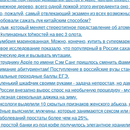
нежное дерево, всего одной ложкой этого ингредиента оно 
о, пожалуй, самый отвлекающий экзамен из всех возможны
обовали сажать лук китайским способом?
льм, который меняет стереотипное представление об атомн
 kулинарных tohкостей на вec 3 олота.
умбрия маринованная. Можно, конечно, купить в супермар
вое исследование показало, что популярный в России сах
еческую днк и вызывать мутации.
труднику Apple по имени Сэм Санг пришлось сменить фами
имание абитуриентам! Поступление в российские вузы стане
альные проходные баллы ЕГЭ.
ленький шкафчик своими руками - задача непростая, но да
России внезапно вырос спрос на необычную процедуру - муж
лезная свекольная аджика на зиму.
ксологи выделили 10 скрытых признаков женского абьюза, н
ёные выяснили: мужчины, которые занимаются сексом или 
заболеваний простаты более чем на 25%.
 простой банки из-под кофе получилось элегантное хранили