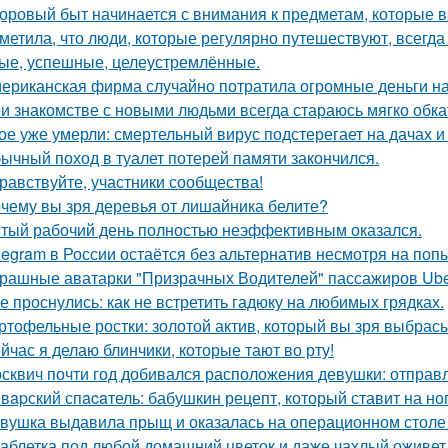
оровый быт начинается с внимания к предметам, которые в
метила, что люди, которые регулярно путешествуют, всегда
ые, успешные, целеустремлённые.
ериканская фирма случайно потратила огромные деньги на
и знакомстве с новыми людьми всегда стараюсь мягко обкат
ое уже умерли: смертельный вирус подстерегает на дачах и
ычный поход в туалет потерей памяти закончился.
равствуйте, участники сообщества!
чему вы зря деревья от лишайника белите?
тый рабочий день полностью неэффективным оказался.
legram в России остаётся без альтернатив несмотря на поп
рашные аватарки "Призрачных Водителей" пассажиров Uber
е проснулись: как не встретить гадюку на любимых грядках.
ртофельные ростки: золотой актив, который вы зря выбрас
йчас я делаю блинчики, которые тают во рту!
сквич почти год добивался расположения девушки: отправл
вapский спacaтель: бабушкин рецепт, который ставит на ног
вушка выдавила прыщ и оказалась на операционном столе
таблетка под любой домашний цветок и даже чахлый оживет