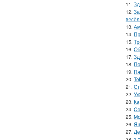
11.
Зд
12.
За
весёл
13.
Ам
14.
Пр
15.
Тр
16.
Об
17.
Зд
18.
По
19.
Пя
20.
Te
21.
Ст
22.
Уж
23.
Ка
24.
Ce
25.
Мо
26.
Ян
27.
Де
28.
1 