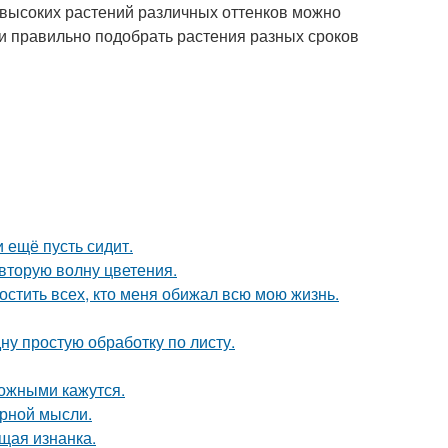
 высоких растений различных оттенков можно
ли правильно подобрать растения разных сроков
и ещё пусть сидит.
 вторую волну цветения.
остить всех, кто меня обижал всю мою жизнь.
ну простую обработку по листу.
ожными кажутся.
урной мысли.
ющая изнанка.