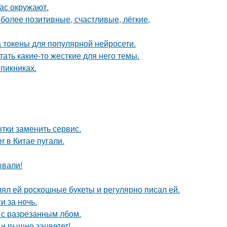
ас окружают.
 более позитивные, счастливые, лёгкие,
 токены для популярной нейросети.
ать какие-то жесткие для него темы.
 пикниках.
ытки заменить сервис.
 в Китае пугали.
ывали!
ял ей роскошные букеты и регулярно писал ей.
и за ночь.
 с разрезанным лбом.
 и пышно зацветет!