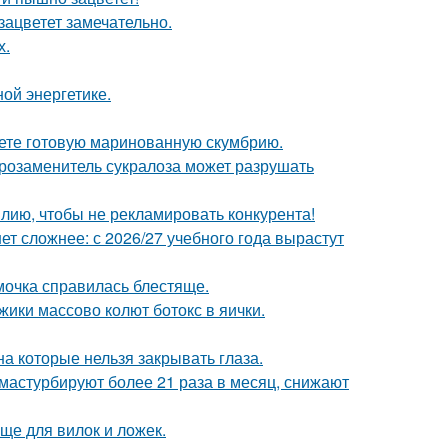
зацветет замечательно.
х.
ой энергетике.
кете готовую маринованную скумбрию.
арозаменитель сукралоза может разрушать
лию, чтобы не рекламировать конкурента!
т сложнее: с 2026/27 учебного года вырастут
мочка справилась блестяще.
ики массово колют ботокс в яички.
а которые нельзя закрывать глаза.
мастурбируют более 21 раза в месяц, снижают
ще для вилок и ложек.