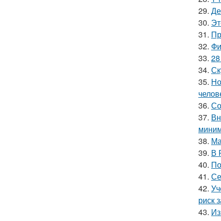
29.
Де
30.
Эт
31.
Пр
32.
Фи
33.
28
34.
Ск
35.
Но
челов
36.
Со
37.
Вн
миним
38.
Ма
39.
В 
40.
По
41.
Се
42.
Уч
риск 
43.
Из