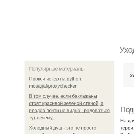
Ухо
Популярные материалы
У
Прокси чекер на python.
mosajjal/proxychecker
В том случае, если баклажаны
стоят красивой зелёной стеной, а
Подг
плодов почти не видно - радоваться
тут нечему.
На да
терри
Холодный душ - это не просто