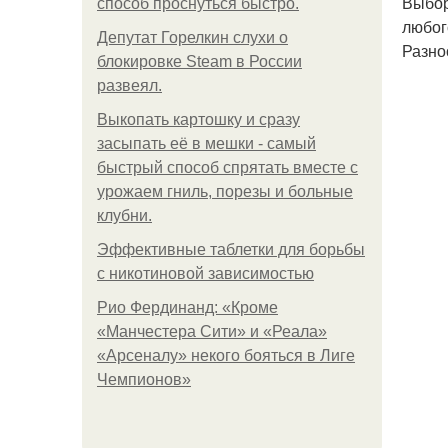
Выбор
способ проснуться быстро.
любог
Депутат Горелкин слухи о
Разно
блокировке Steam в России
развеял.
Выкопать картошку и сразу
засыпать её в мешки - самый
быстрый способ спрятать вместе с
урожаем гниль, порезы и больные
клубни.
Эффективные таблетки для борьбы
с никотиновой зависимостью
Рио Фердинанд: «Кроме
«Манчестера Сити» и «Реала»
«Арсеналу» некого бояться в Лиге
Чемпионов»