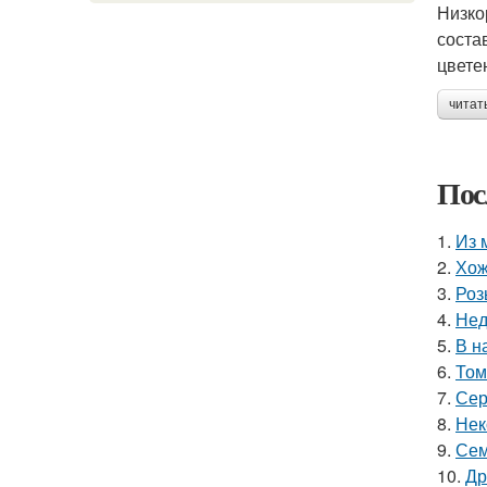
Низко
соста
цвете
читат
Пос
1.
Из 
2.
Хож
3.
Роз
4.
Нед
5.
В н
6.
Том
7.
Сер
8.
Нек
9.
Сем
10.
Др