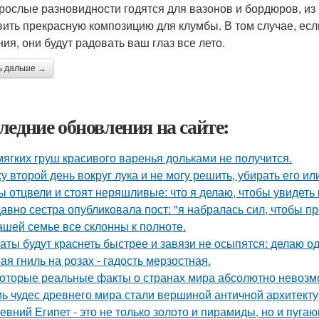
рослые разновидности годятся для вазонов и бордюров, из
вить прекрасную композицию для клумбы. В том случае, ес
ния, они будут радовать ваш глаз все лето.
ь дальше →
ледние обновления на сайте:
мягких груш красивого варенья дольками не получится.
у второй день вокруг лука и не могу решить, убирать его ил
ы отцвели и стоят неряшливые: что я делаю, чтобы увидеть
авно сестра опубликовала пост: "я набралась сил, чтобы пр
ашей семье все склонны к полноте.
аты будут краснеть быстрее и завязи не осыпятся: делаю од
ая гниль на розах - гадость мерзостная.
оторые реальные факты о странах мира абсолютно невозм
ь чудес древнего мира стали вершиной античной архитект
евний Египет - это не только золото и пирамиды, но и пуга