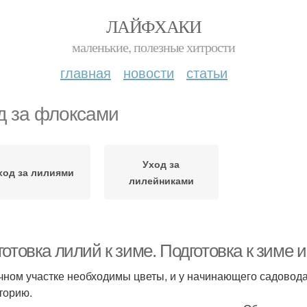
ЛАЙФХАКИ
маленькие, полезные хитрости
главная
новости
статьи
д за флоксами
Уход за
ход за лилиями
лилейниками
отовка лилий к зиме. Подготовка к зиме 
чном участке необходимы цветы, и у начинающего садовода 
торию.