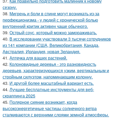
37.
Как правильно подготовить малинник к новому
сезону.
38.
Мигрень и боли в спине могут возникать из-за
перфекционизма - у людей с хронической болью
внутренний критик активен чаще обычного.
39.
Острый соус, который можно замораживать.
40.
В исследовании участвовали 3 тысячи сотрудников
из 141 компании (США, Великобритания, Канада,
Австралия, Ирландия, новая Зеландия.
41.
Аптечка для ваших растений.
42.
Колоновидные деревья - это разновидность
деревьев, характеризующихся узким, вертикальным и
стройным силуэтом, напоминающим колонну.
43.
И другой более масштабный вариант есть.
44.
Лучшие бесплатные инструменты для веб-
скраппинга 2025
45.
Полярное сияние возникает, когда
высокоэнергетичные частицы солнечного ветра
сталкиваются с верхними слоями земной атмосферы.