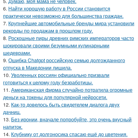
5.
Думаю, моя мама не человек.
6.
Найти хорошую работу в России становится
практически невозможно для большинства граждан.
7.
Крупнейшие автомобильные бренды мира установили
рекорды по продажам в прошлом году.
8.
Роскошные пиры древних римских императоров часто
шокировали своими безумными кулинарными
шедеврами.
9.
Ошибка Chatgpt российскую семью долгожданного
отпуска в Македонии лишила.
10.
Уволенных россиян официально призвали
готовиться к целому году безработицы.
11.
Американская фирма случайно потратила огромные
деньги на токены для популярной нейросети.
12.
Как-то довелось быть свидетелем диалога двух
дачниц.
13.
Без иронии, вначале попробуйте, это очень вкусный
напиток.
14.
Клубнику от долгоносика спасаю ещё до цветения.