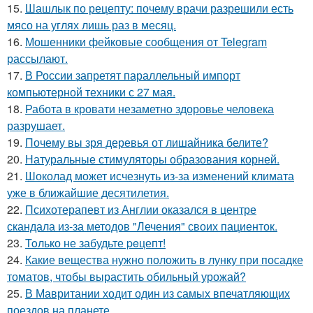
15.
Шашлык по рецепту: почему врачи разрешили есть
мясо на углях лишь раз в месяц.
16.
Мошенники фейковые сообщения от Telegram
рассылают.
17.
В России запретят параллельный импорт
компьютерной техники с 27 мая.
18.
Работа в кровати незаметно здоровье человека
разрушает.
19.
Почему вы зря деревья от лишайника белите?
20.
Натуральные стимуляторы образования корней.
21.
Шоколад может исчезнуть из-за изменений климата
уже в ближайшие десятилетия.
22.
Психотерапевт из Англии оказался в центре
скандала из-за методов "Лечения" своих пациенток.
23.
Toлько не забудьте peцепт!
24.
Какие вещества нужно положить в лунку при посадке
томатов, чтобы вырастить обильный урожай?
25.
В Мавритании ходит один из самых впечатляющих
поездов на планете.