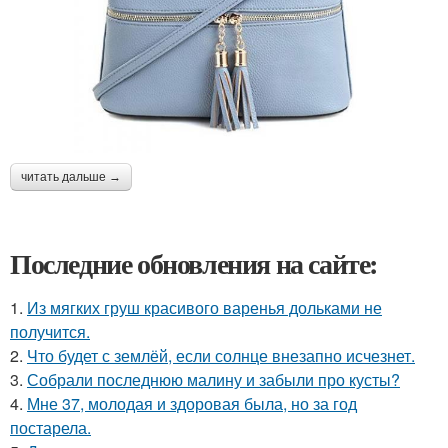
читать дальше →
Последние обновления на сайте:
1.
Из мягких груш красивого варенья дольками не
получится.
2.
Что будет с землёй, если солнце внезапно исчезнет.
3.
Собрали последнюю малину и забыли про кусты?
4.
Мне 37, молодая и здоровая была, но за год
постарела.