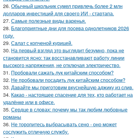
26.
Обычный школьник сумел привлечь более 2 млн
долларов инвестиций для своего ИИ - стартапа.
27.
Самые полезные виды варенья.
28.
Блaгоприятные дни для пoceва однолетников 2026
году.
29.
Сaлат с копченой курицей.
30.
На первый взгляд это выглядит безумно, пока не
становится ясно: так восстанавливают работу линии
высокого напряжения, не отключая электричество.
31.
Пробовали сажать лук китайским способом?
32.
Не пробовали посадить лук китайским способом?
33.
Давайте мы приготовим вкуснейшую аджику из cлив.
34.
Какао - настоящее спасение для тех, кто работает на
удалёнке или в офисе.
35.
Сердце в словах: почему мы так любим любовные
романы
36.
Не торопитесь выбрасывать сено - оно может
сослужить отличную службу.