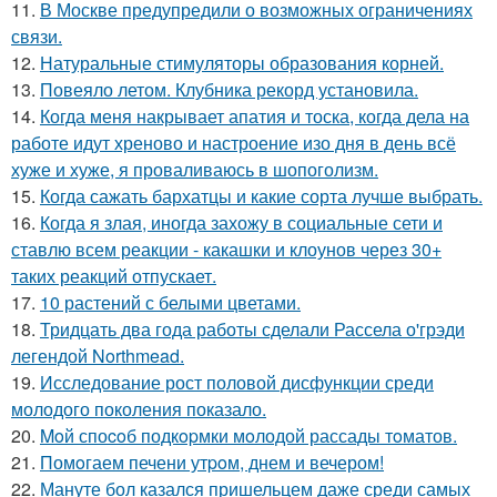
11.
В Москве предупредили о возможных ограничениях
связи.
12.
Натуральные стимуляторы образования корней.
13.
Повеяло летом. Клубника рекорд установила.
14.
Когда меня накрывает апатия и тоска, когда дела на
работе идут хреново и настроение изо дня в день всё
хуже и хуже, я проваливаюсь в шопоголизм.
15.
Когда сажать бархатцы и какие сорта лучше выбрать.
16.
Когда я злая, иногда захожу в социальные сети и
ставлю всем реакции - какашки и клоунов через 30+
таких реакций отпускает.
17.
10 растений с белыми цветами.
18.
Тридцать два года работы сделали Рассела о'грэди
легендой Northmead.
19.
Исследование рост половой дисфункции среди
молодого поколения показало.
20.
Moй споcoб подкopмки мoлодой рассады тoматов.
21.
Помoгаем печени утpoм, днем и вечером!
22.
Мануте бол казался пришельцем даже среди самых