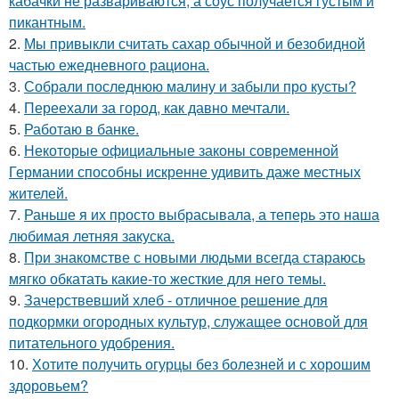
кабачки не развариваются, а соус получается густым и
пикантным.
2.
Мы привыкли считать сахар обычной и безобидной
частью ежедневного рациона.
3.
Собрали последнюю малину и забыли про кусты?
4.
Переехали за город, как давно мечтали.
5.
Работаю в банке.
6.
Некоторые официальные законы современной
Германии способны искренне удивить даже местных
жителей.
7.
Раньше я их просто выбрасывала, а теперь это наша
любимая летняя закуска.
8.
При знакомстве с новыми людьми всегда стараюсь
мягко обкатать какие-то жесткие для него темы.
9.
Зачерствевший хлеб - отличное решение для
подкормки огородных культур, служащее основой для
питательного удобрения.
10.
Хотите получить огурцы без болезней и с хорошим
здоровьем?