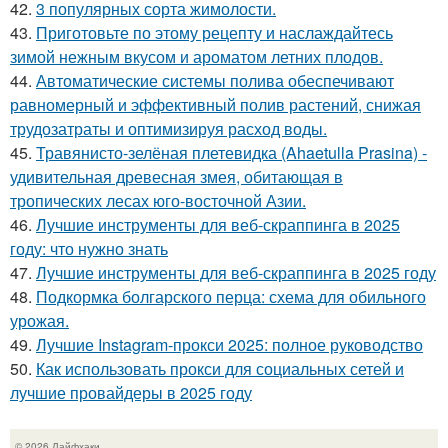
42.
3 популярных сорта жимолости.
43.
Приготовьте по этому рецепту и наслаждайтесь
зимой нежным вкусом и ароматом летних плодов.
44.
Автоматические системы полива обеспечивают
равномерный и эффективный полив растений, снижая
трудозатраты и оптимизируя расход воды.
45.
Травянисто-зелёная плетевидка (Ahaetulla Prasina) -
удивительная древесная змея, обитающая в
тропических лесах юго-восточной Азии.
46.
Лучшие инструменты для веб-скраппинга в 2025
году: что нужно знать
47.
Лучшие инструменты для веб-скраппинга в 2025 году
48.
Подкормка болгарского перца: схема для обильного
урожая.
49.
Лучшие Instagram-прокси 2025: полное руководство
50.
Как использовать прокси для социальных сетей и
лучшие провайдеры в 2025 году
© 2026 Лайфхаки