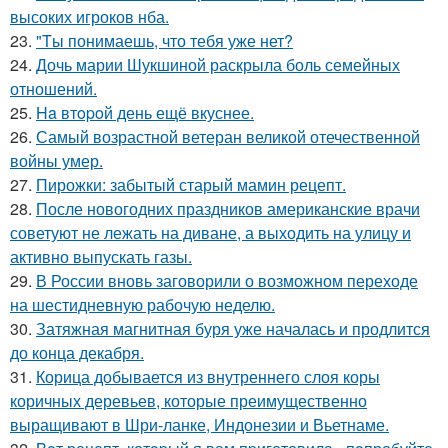
высоких игроков нба.
23.
"Tы понимаешь, что тебя уже нет?
24.
Дочь марии Шукшиной раскрыла боль семейных
отношений.
25.
Ha втopoй день ещё вкуснее.
26.
Самый возрастной ветеран великой отечественной
войны умер.
27.
Пирожки: забытый старый мамин рецепт.
28.
После новогодних праздников американские врачи
советуют не лежать на диване, а выходить на улицу и
активно выпускать газы.
29.
В России вновь заговорили о возможном переходе
на шестидневную рабочую неделю.
30.
Затяжная магнитная буря уже началась и продлится
до конца декабря.
31.
Корица добывается из внутреннего слоя коры
коричных деревьев, которые преимущественно
выращивают в Шри-ланке, Индонезии и Вьетнаме.