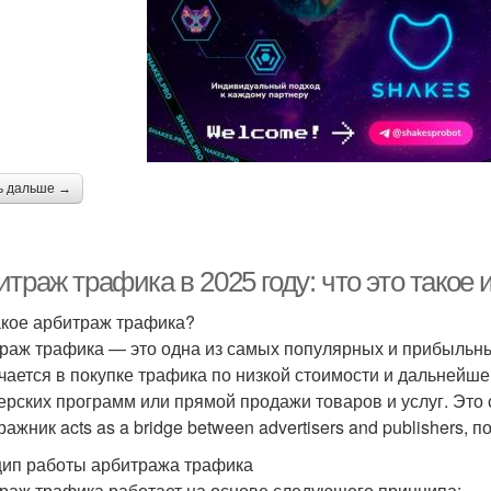
ь дальше →
траж трафика в 2025 году: что это такое и
акое арбитраж трафика?
раж трафика — это одна из самых популярных и прибыльных
чается в покупке трафика по низкой стоимости и дальнейше
ерских программ или прямой продажи товаров и услуг. Это 
ажник acts as a bridge between advertisers and publishers, 
ип работы арбитража трафика
раж трафика работает на основе следующего принципа: