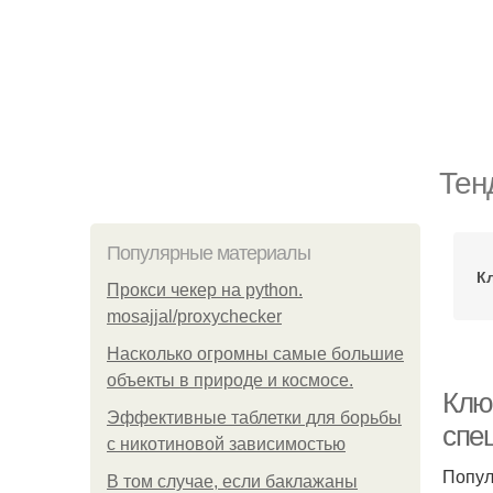
Тен
Популярные материалы
К
Прокси чекер на python.
mosajjal/proxychecker
Насколько огромны самые большие
объекты в природе и космосе.
Клю
Эффективные таблетки для борьбы
спе
с никотиновой зависимостью
Попул
В том случае, если баклажаны