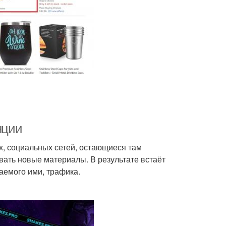
нции
х, социальных сетей, остающиеся там
ать новые материалы. В результате встаёт
аемого ими, трафика.