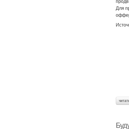
продв
Для п
оффе
Источ
читат
Буд