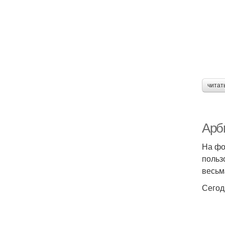
читат
Арби
На фо
польз
весьм
Сегод