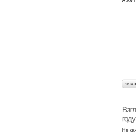
читат
Взгл
году
Не ка