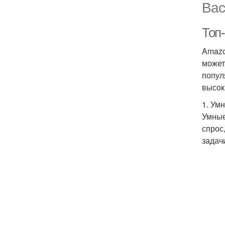
Вас
Топ-
Amazo
может
попул
высок
1. Ум
Умные
спрос
задач