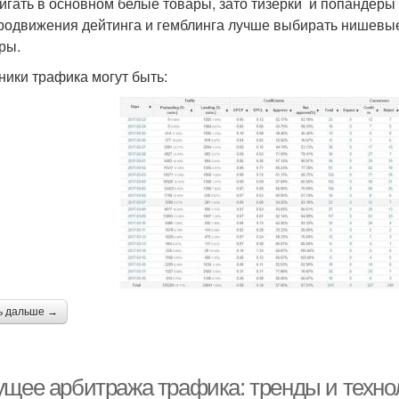
игать в основном белые товары, зато тизерки и попандеры п
родвижения дейтинга и гемблинга лучше выбирать нишевые
ры.
ники трафика могут быть:
ь дальше →
ущее арбитража трафика: тренды и технол