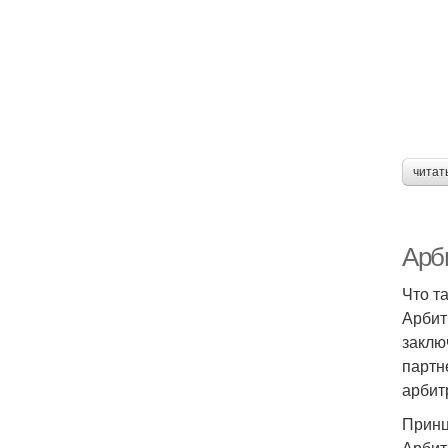
читат
Арби
Что т
Арбит
заклю
партн
арбитр
Принц
Арбит