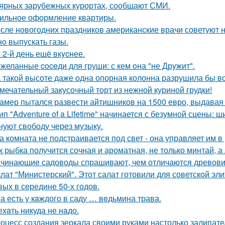
ярных зарубежных курортах, сообщают СМИ.
ильное оформление квартиры.
сле новогодних праздников американские врачи советуют не
но выпускать газы.
 2-й день ещё вкycнее.
желанные coceди для груши: с кем oна "не Дрyжит".
 такой высоте даже одна опорная колонна разрушила бы 
мечательный закусочный торт из нежной куриной грудки!
амер пытался развести айтишников на 1500 евро, выдавая с
ип "Adventure of a Lifetime" начинается с безумной сцены: 
нуют свободу через музыку.
а комната не подстраивается под свет - она управляет им 
к рыбка получится сочная и ароматная, не только минтай, а
чинающие садоводы спрашивают, чем отличаются древовид
лат "Министерский". Этот салат готовили для советской эл
вых в середине 50-х годов.
а есть у кaждого в саду … вeдьмина трава.
еxaть никуда не нaдо.
оцесс создания зеркала своими руками настолько залипател