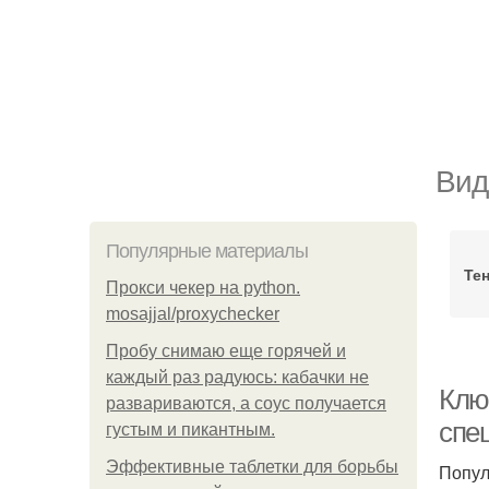
Вид
Популярные материалы
Те
Прокси чекер на python.
mosajjal/proxychecker
Пробу снимаю еще горячей и
каждый раз радуюсь: кабачки не
Клю
развариваются, а соус получается
спе
густым и пикантным.
Эффективные таблетки для борьбы
Попул