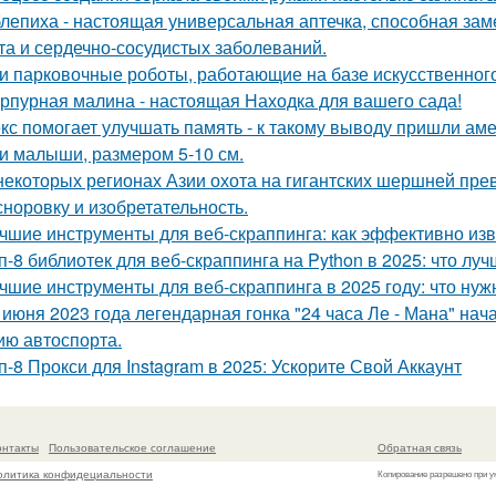
лепиха - настоящая универсальная аптечка, способная заме
та и сердечно-сосудистых заболеваний.
и парковочные роботы, работающие на базе искусственного
рпурная малина - настоящая Находка для вашего сада!
кс помогает улучшать память - к такому выводу пришли ам
и малыши, размером 5-10 см.
некоторых регионах Азии охота на гигантских шершней пр
 сноровку и изобретательность.
чшие инструменты для веб-скраппинга: как эффективно из
п-8 библиотек для веб-скраппинга на Python в 2025: что лу
чшие инструменты для веб-скраппинга в 2025 году: что нуж
 июня 2023 года легендарная гонка "24 часа Ле - Мана" на
ию автоспорта.
п-8 Прокси для Instagram в 2025: Ускорите Свой Аккаунт
онтакты
Пользовательское соглашение
Обратная связь
олитика конфидециальности
Копирование разрешено при у