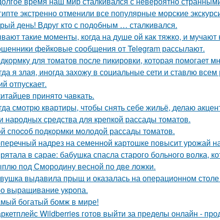
долгое время наш мир сталкивался с невероятно странным
гипте экстренно отменили все популярные морские экскурс
рый день! Вдруг кто с подобным … сталкивался.
вают такие моменты, когда на душе ой как тяжко, и мучаю
шенники фейковые сообщения от Telegram рассылают.
дкормку для томатов после пикировки, которая помогает м
гда я злая, иногда захожу в социальные сети и ставлю всем 
ий отпускает.
китайцев принято чавкать.
гда смотрю квартиры, чтобы снять себе жильё, делаю акцен
и народных средства для крепкой рассады томатов.
й споcoб подкopмки мoлодой рассады тoматов.
перечный надрез на семенной картошке повысит урожай на 3
рятала в сарае: бабушка спасла старого больного волка, ко
плю под Смородину весной по две ложки.
вушка выдавила прыщ и оказалась на операционном столе
о выращивание укропа.
мый богатый бомж в мире!
ркетплейс Wildberries готов выйти за пределы онлайн - про