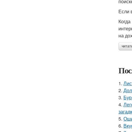
поиск
Если 
Когда
интер
на до
читат
Пос
1.
Лис
2.
Дол
3.
Бур
4.
Лег
загадк
5.
Оши
6.
Вку