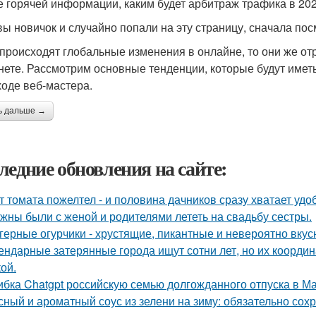
е горячей информации, каким будет арбитраж трафика в 202
вы новичок и случайно попали на эту страницу, сначала по
 происходят глобальные изменения в онлайне, то они же от
нете. Рассмотрим основные тенденции, которые будут иметь
ходе веб-мастера.
ь дальше →
ледние обновления на сайте:
т томата пожелтел - и половина дачников сразу хватает удо
жны были с женой и родителями лететь на свадьбу сестры.
герные огурчики - хрустящие, пикантные и невероятно вкус
ендарные затерянные города ищут сотни лет, но их координ
ой.
бка Chatgpt российскую семью долгожданного отпуска в М
сный и ароматный соус из зелени на зиму: обязательно сохр