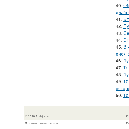
40.
Об
диабе
41.
Эт
42.
Пу
43.
Се
44.
Эт
45.
В 
риск,
46.
Лу
47.
То
48.
Лу
49.
10
истор
50.
То
© 2026 Лайфхаки
К
П
Маленькие, полезные хитрости