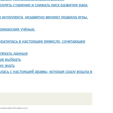
длять старение и снижать риск развития рака,
 интеллекта, незаметно меняют правила игры.
ериканские учёные.
евратилась в настоящее ремесло, сочетающее
влекать данные
чше выбрать
но знать
чалась с настоящей драмы, которая сразу вошла в
казании обратной гиперссылки.