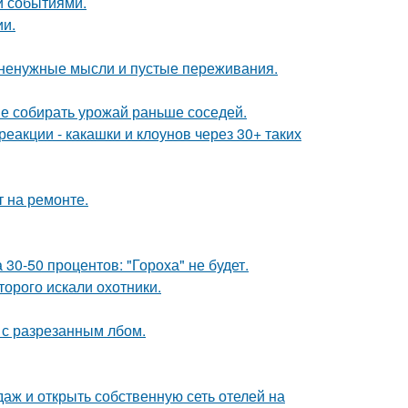
и событиями.
ии.
т ненужные мысли и пустые переживания.
не собирать урожай раньше соседей.
реакции - какашки и клоунов через 30+ таких
т на ремонте.
0-50 процентов: "Гороха" не будет.
торого искали охотники.
 с разрезанным лбом.
даж и открыть собственную сеть отелей на