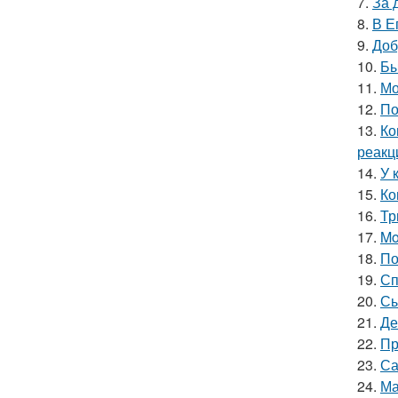
7.
За 
8.
В Е
9.
Доб
10.
Бы
11.
Мо
12.
По
13.
Ко
реакц
14.
У 
15.
Ко
16.
Тр
17.
Mo
18.
По
19.
Сп
20.
Сы
21.
Де
22.
Пр
23.
Са
24.
Ма