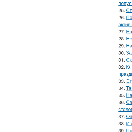
попул
25.
Ст
26.
По
актив
27.
Ha
28.
He
29.
На
30.
За
31.
Ск
32.
Кл
празд
33.
Эт
34.
Та
35.
На
36.
Са
столо
37.
Oн
38.
И 
39.
Пр