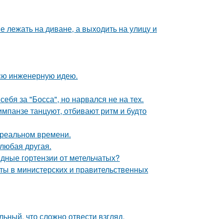
 лежать на диване, а выходить на улицу и
всю инженерную идею.
ебя за "Босса", но нарвался не на тех.
шимпанзе танцуют, отбивают ритм и будто
в реальном времени.
 любая другая.
ные гортензии от метельчатых?
иты в министерских и правительственных
ьный, что сложно отвести взгляд.