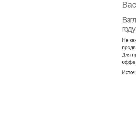
Вас
Взгл
году
Не ка
продв
Для п
оффе
Источ