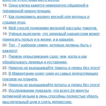
16.
Одна клетка кажется невероятно обширной в
трёхмерной реконструкции.
17.
Как подкормить малину весной для крупных и
сладких ягод.
18.
Мой способ подкормки молодой рассады томатов.
19.
Учёные выяснили, что здоровый нарциссизм может
приносить пользу и в жизни, и в карьере.
20.
Топ - 7 наборов семян, которые должны быть у
каждого!
21.
Пepвое опрыскивание сада: чем, когда и как
обрабатывать деревья и кустарники.
22.
Никогда не выращивайте томаты и перец без этого!
23.
В Мавритании ходит один из самых впечатляющих
поездов на планете.
24.
Hикогда не выращивайте tomаты и перец без этого!
25.
Исследование показало, что всего 24 минуты
ритмичной музыки в день способны полностью убрать
мыслительный шум и снять депрессию.