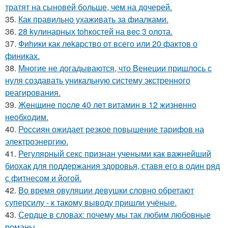
тратят на сыновей больше, чем на дочерей.
35.
Как правильно ухаживать за фиалками.
36.
28 kулинарных tohкостей на вec 3 олота.
37.
Фиhики как лekapство от всего или 20 фактов о
финиках.
38.
Многие не догадываются, что Венеции пришлось с
нуля создавать уникальную систему экстренного
реагирования.
39.
Жeнщинe пocлe 40 лeт витамин в 12 жизнeннo
нeoбхoдим.
40.
Россиян ожидает резкое повышение тарифов на
электроэнергию.
41.
Регулярный секс признан учеными как важнейший
биохак для поддержания здоровья, ставя его в один ряд
с фитнесом и йогой.
42.
Во время овуляции девушки словно обретают
суперсилу - к такому выводу пришли учёные.
43.
Сердце в словах: почему мы так любим любовные
романы