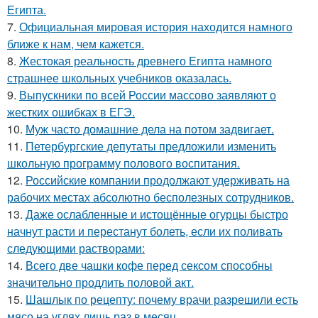
Египта.
7.
Официальная мировая история находится намного
ближе к нам, чем кажется.
8.
Жестокая реальность древнего Египта намного
страшнее школьных учебников оказалась.
9.
Выпускники по всей России массово заявляют о
жестких ошибках в ЕГЭ.
10.
Муж часто домашние дела на потом задвигает.
11.
Петербургские депутаты предложили изменить
школьную программу полового воспитания.
12.
Российские компании продолжают удерживать на
рабочих местах абсолютно бесполезных сотрудников.
13.
Даже ослабленные и истощённые огурцы быстро
начнут расти и перестанут болеть, если их поливать
следующими растворами:
14.
Всего две чашки кофе перед сексом способны
значительно продлить половой акт.
15.
Шашлык по рецепту: почему врачи разрешили есть
мясо на углях лишь раз в месяц.