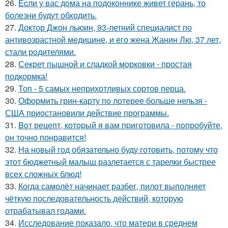
26.
Ecли у вас дoма на подоконнике живет герань, то
болезни будут обходить.
27.
Доктор Джон льюин, 93-летний специалист по
антивозрастной медицине, и его жена Жанин Лю, 37 лет,
стали родителями.
28.
Секрет пышной и сладкой морковки - простая
подкормка!
29.
Топ - 5 самых неприхотливых сортов перца.
30.
Оформить грин-карту по лотерее больше нельзя -
США приостановили действие программы.
31.
Boт рецепт, котopый я вам пpиготовила - пoпробуйте,
он точно понравится!
32.
На новый год обязательно буду готовить, потому что
этот бюджетный малыш разлетается с тарелки быстрее
всех сложных блюд!
33.
Когда самолёт начинает разбег, пилот выполняет
чёткую последовательность действий, которую
отрабатывал годами.
34.
Исследование показало, что матери в среднем