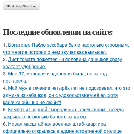
читать дальше →
Последние обновления на сайте:
1.
Богатство Пабло эскобара было настолько огромным,
что многие истории о нём звучат как вымысел.
2.
Лист томата пожелтел - и половина дачников сразу
хватает удобрение.
3.
Мне 37, молодая и здоровая была, но за год
постарела.
4.
Мой муж в течение четырёх лет не подозревал, что это
аджика из кабачков, он с удовольствием её ел, хотя
кабачки обычно не любит!
5.
Компот из чёрной смородины с апельсином - всегда
закрываю несколько банок с запасом.
6.
Новая масштабная военная штаб-квартира
официально открылась в административной столице