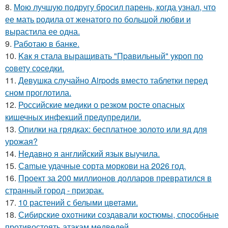
8.
Мою лучшую подругу бросил парень, когда узнал, что
ее мать родила от женатого по большой любви и
вырастила ее одна.
9.
Работаю в банке.
10.
Kaк я стала выращивать "Пpaвильный" укроп по
coвету сocедки.
11.
Девушка случайно Airpods вместо таблетки перед
сном проглотила.
12.
Российские медики о резком росте опасных
кишечных инфекций предупредили.
13.
Опилки на грядках: бесплатное золото или яд для
урожая?
14.
Недавно я английский язык выучила.
15.
Сamые удачные сорта моркови на 2026 год.
16.
Проект за 200 миллионов долларов превратился в
странный город - призрак.
17.
10 растений с белыми цветами.
18.
Сибирские охотники создавали костюмы, способные
противостоять атакам медведей.