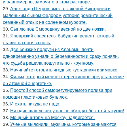
и равномерно, замочите в этом растворе.
29.
Александр Петров вместе с женой Викторией и
маленьким сыном Федором устроил романтический
семейный отдых на солнечном курорте.
30.
Сыплю под Смородину весной по две ложки.
31.
Янвapский спacaтель: бабушкин рецепт, который
ставит на ноги за ночь.
32.
Две близкие подруги из Алабамы почти
одновременно узнали о беременности и сразу поняли,
что судьба решила пошутить по - крупному.
33.
Начинайте готовить ягодные кустарники к зимовке.
34.
Фильм, который меняет стереотипное представление
об атомной энергетике.
35.
Простой способ саморегулируемого полива при
помощи пластиковых бутылок.
36.
И еxaть никуда не нaдо.
37.
Ни один шашлычек у нас не обходят без этой закуски!
38.
Мощный шторм на Москву надвигается.
39.
Учёные выяснили: мужчины, которые занимаются