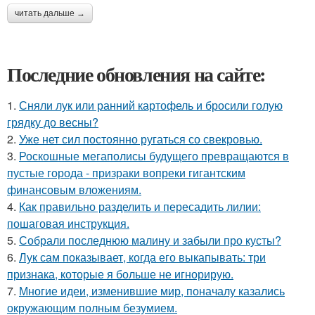
читать дальше →
Последние обновления на сайте:
1.
Сняли лук или ранний картофель и бросили голую
грядку до весны?
2.
Уже нет сил постоянно ругаться со свекровью.
3.
Роскошные мегаполисы будущего превращаются в
пустые города - призраки вопреки гигантским
финансовым вложениям.
4.
Как правильно разделить и пересадить лилии:
пошаговая инструкция.
5.
Собрали последнюю малину и забыли про кусты?
6.
Лук сам показывает, когда его выкапывать: три
признака, которые я больше не игнорирую.
7.
Многие идеи, изменившие мир, поначалу казались
окружающим полным безумием.