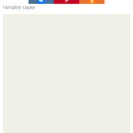
Читайте также
Надписи для органайзера хорошего настроения
распечатать. Идеи "Органайзеров Хорошего
Настроения" с примерами подарочков.