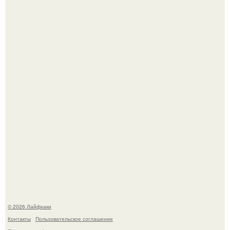
Автоваз крупнейшее обновление Lada Niva Legend за
всю историю представил.
Чем заболела груша и как ее лечить?
© 2026 Лайфхаки
Контакты
Пользовательское соглашение