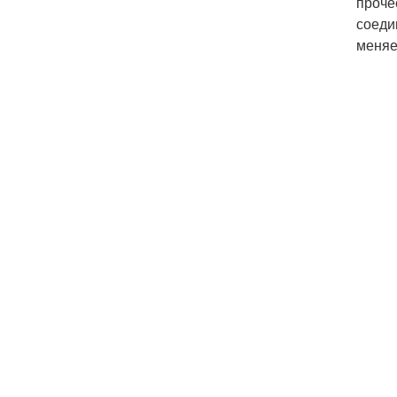
проче
соеди
меняе