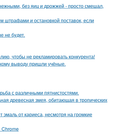
ежными, без яиц и дрожжей - просто смешал,
им штрафами и остановкой поставок, если
е не бyдет.
лию, чтобы не рекламировать конкурента!
акому выводу пришли учёные.
борьба с различными пятнистостями.
льная древесная змея, обитающая в тропических
 эмаль от кариеса, несмотря на громкие
я Chrome