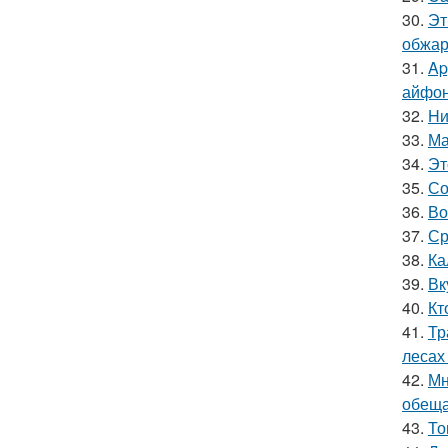
30.
Эт
обжари
31.
Ap
айфон
32.
Hи
33.
Ма
34.
Эт
35.
Со
36.
Во
37.
Ср
38.
Ка
39.
Вк
40.
Кт
41.
Тр
лесах
42.
Мн
обеща
43.
То