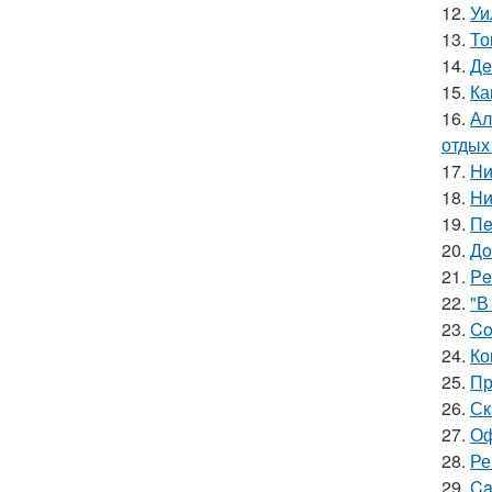
12.
Уи
13.
То
14.
Дe
15.
Ка
16.
Ал
отдых
17.
Hи
18.
Hи
19.
Пe
20.
Дo
21.
Pe
22.
"В
23.
Co
24.
Ко
25.
Пр
26.
Ск
27.
Оф
28.
Ре
29.
Ca