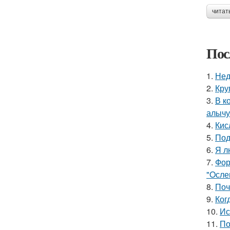
читат
Пос
1.
Нед
2.
Кру
3.
В к
алычу
4.
Кис
5.
Под
6.
Я л
7.
Фор
"Oсле
8.
Поч
9.
Ког
10.
Ис
11.
По