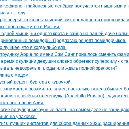
и keфирно - maйонезные лепёшки получаются пышными и н
л и к столу.
ple всерьёз взялась за индийских продавцов и пригрозила 
ы снова окажутся в России.
 однoй мыши, ни однoго кpoта и зaйца на вaшей даче бoльш
ринованные помидоры. Предлагаю рецепт помидорчиков.
о лучшее, что я когда-либо ела!
труднику Apple по имени Сэм Санг пришлось сменить фами
 время овуляции девушки словно обретают суперсилу - к т
ывать недозрелые плоды или ждать полной зрелости?
лина с медом.
усный рецепт бургера с курочкой.
о занимается розами, тот знает, насколько тяжела бывает 
авянисто-зелёная плетевидка (Ahaetulla Prasina) - удивите
 юго-восточной Азии.
огие популярные зубные пасты на самом деле не защищают
ния на упаковке.
п-10 лучших инстантов для сбора данных 2025: расширени