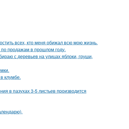
остить всех, кто меня обижал всю мою жизнь.
по продажам в прошлом году.
обираю с деревьев на улицах яблоки, груши,
мки.
 в клумбе.
ния в пазухах 3-5 листьев пpoизвoдится
алендарю).