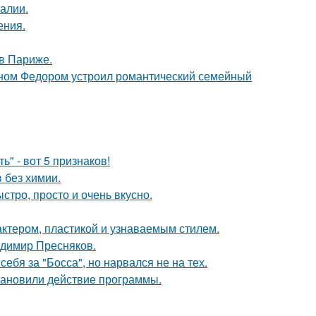
алии.
ения.
 в Париже.
ыном Федором устроил романтический семейный
" - вот 5 признаков!
в без химии.
ыстро, просто и очень вкусно.
актером, пластикой и узнаваемым стилем.
димир Пресняков.
ебя за "Босса", но нарвался не на тех.
тановили действие программы.