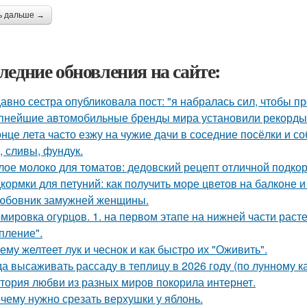
ь дальше →
ледние обновления на сайте:
авно сестра опубликовала пост: "я набралась сил, чтобы пр
пнейшие автомобильные бренды мира установили рекорды 
онце лета часто езжу на чужие дачи в соседние посёлки и с
, сливы, фундук.
лое молоко для томатов: дедовский рецепт отличной подкор
кормки для петуний: как получить море цветов на балконе и
юбовник замужней женщины.
мировка огурцoв. 1. на пeрвoм этапе на нижней части расте
пление".
ему желтеет лук и чеснок и как быстро их "Оживить".
да высаживать рассаду в теплицу в 2026 году (по лунному к
тория любви из разных миров покорила интернет.
чему нужно срезать верхушки у яблонь.