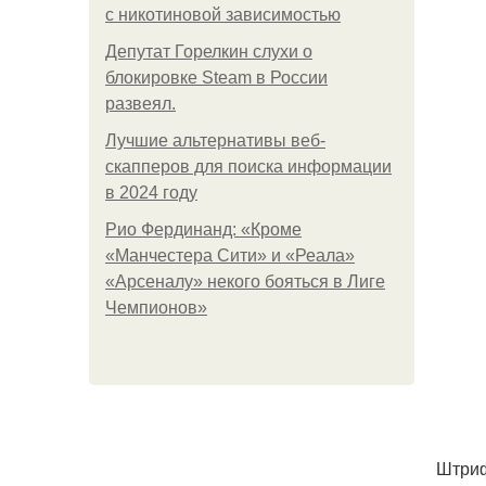
с никотиновой зависимостью
Депутат Горелкин слухи о
блокировке Steam в России
развеял.
Лучшие альтернативы веб-
скапперов для поиска информации
в 2024 году
Рио Фердинанд: «Кроме
«Манчестера Сити» и «Реала»
«Арсеналу» некого бояться в Лиге
Чемпионов»
Штриф