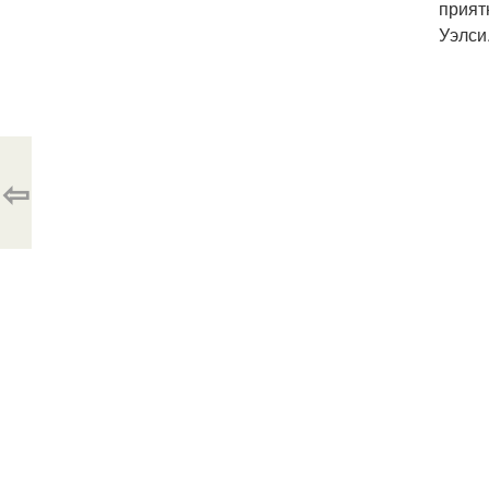
прият
Уэлси
⇦