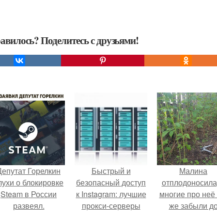
авилось? Поделитесь с друзьями!
Депутат Горелкин
Быстрый и
Малина
лухи о блокировке
безопасный доступ
отплодоносила
Steam в России
к Instagram: лучшие
многие про неё 
развеял.
прокси-серверы
же забыли д