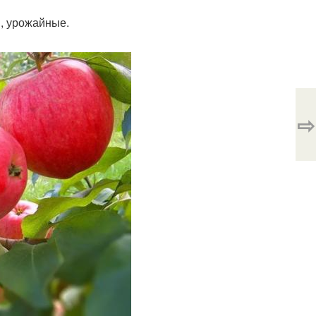
в, урожайные.
⇨