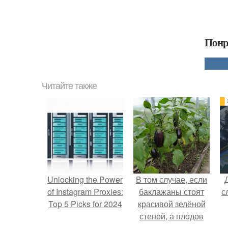
Понр
Читайте также
Unlocking the Power
В том случае, если
of Instagram Proxies:
баклажаны стоят
с
Top 5 Picks for 2024
красивой зелёной
стеной, а плодов