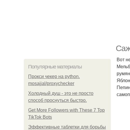
Саж
Вот н
Мельб
Популярные материалы
румян
Прокси чекер на python.
Яблон
mosajjal/proxychecker
Пепин
Холодный душ - это не просто
самоп
способ проснуться быстро.
Get More Followers with These 7 Top
TikTok Bots
Эффективные таблетки для борьбы