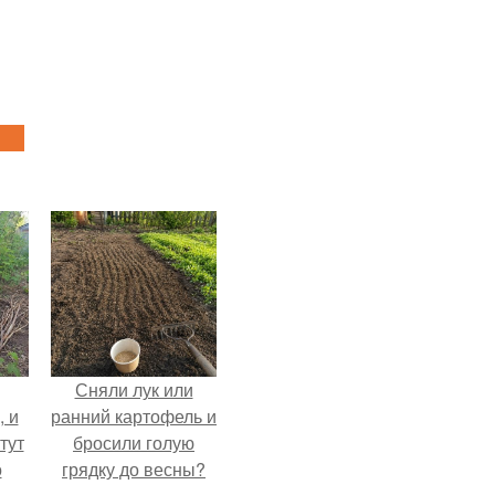
Сняли лук или
, и
ранний картофель и
тут
бросили голую
о
грядку до весны?