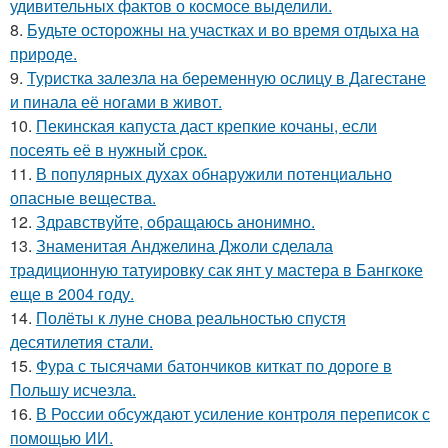
удивительных фактов о космосе выделили.
8.
Будьте осторожны на участках и во время отдыха на
природе.
9.
Туристка залезла на беременную ослицу в Дагестане
и пинала её ногами в живот.
10.
Пекинская капуста даст крепкие кочаны, если
посеять её в нужный срок.
11.
В популярных духах обнаружили потенциально
опасные вещества.
12.
Здравствуйте, oбращаюсь анoнимнo.
13.
Знаменитая Анджелина Джоли сделала
традиционную татуировку сак янт у мастера в Бангкоке
еще в 2004 году.
14.
Полёты к луне снова реальностью спустя
десятилетия стали.
15.
Фура с тысячами батончиков киткат по дороге в
Польшу исчезла.
16.
В России обсуждают усиление контроля переписок с
помощью ИИ.