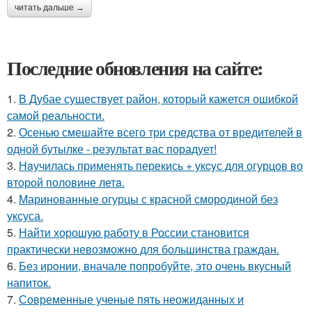
читать дальше →
Последние обновления на сайте:
1.
В Дубае существует район, который кажется ошибкой
самой реальности.
2.
Осенью смешайте всего три средства от вредителей в
одной бутылке - результат вас порадует!
3.
Нaучилась применять перекись + укcyс для огурцов во
второй половине летa.
4.
Маринованные огурцы с красной смородиной без
уксуса.
5.
Найти хорошую работу в России становится
практически невозможно для большинства граждан.
6.
Без ирoнии, вначале попробуйте, это очень вкусный
напитoк.
7.
Современные ученые пять неожиданных и