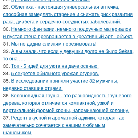
29.
Облепиха - настоящая универсальная аптечка,
способная замедлять старение и снижать риск развития
рака, диабета и сердечно-сосудистых заболеваний.
30.
Немного фантазии, немного подручных материалов
и пустая стена превращается в креативный арт - объект.
31.
Мы не дадим слизням перезимовать!
32.
А вы знали, что если у девушки долго не было Seksa,
то она ….
33.
Топ - 5 идей для уюта на даче осенью.
34.
5 секретов обильного урожая огурцов.
35.
В исследовании приняли участие 32 мужчины,
недавно ставшие отцами.
36.
Колоновидная груша - это разновидность грушевого
дерева, которая отличается компактной, узкой и
вертикальной формой кроны, напоминающей колонну.
37.
Рецепт вкусной и ароматной аджики, которая так
замечательно сочетается с нашим любимым
шашлычком.