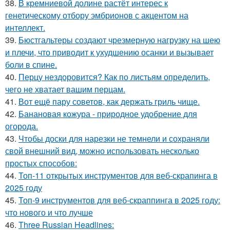
38.
В кремниевой долине растёт интерес к
генетическому отбору эмбрионов с акцентом на
интеллект.
39.
Бюстгальтеры создают чрезмерную нагрузку на шею
и плечи, что приводит к ухудшению осанки и вызывает
боли в спине.
40.
Перцу нездоровится? Как по листьям определить,
чего не хватает вашим перцам.
41.
Вот ещё пару советов, как держать гриль чище.
42.
Банановая кожура - природное удобрение для
огорода.
43.
Чтобы доски для нарезки не темнели и сохраняли
свой внешний вид, можно использовать несколько
простых способов:
44.
Топ-11 открытых инструментов для веб-скрапинга в
2025 году
45.
Топ-9 инструментов для веб-скраппинга в 2025 году:
что нового и что лучше
46.
Three Russian Headlines: