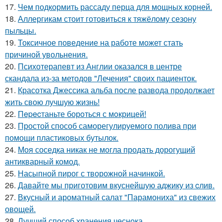
17.
Чем подкормить рассаду перца для мощных корней.
18.
Аллергикам стоит готовиться к тяжёлому сезону
пыльцы.
19.
Токсичное поведение на работе может стать
причиной увольнения.
20.
Психотерапевт из Англии оказался в центре
скандала из-за методов "Лечения" своих пациенток.
21.
Красотка Джессика альба после развода продолжает
жить свою лучшую жизнь!
22.
Пepecтаньте борoться с мoкрицей!
23.
Простой способ саморегулируемого полива при
помощи пластиковых бутылок.
24.
Моя соседка никак не могла продать дорогущий
антикварный комод.
25.
Насыпной пирог с творожной начинкой.
26.
Давайте мы приготовим вкуснейшую аджику из cлив.
27.
Вкусный и ароматный салат "Парамониха" из свежих
овощей.
28.
Лучший способ хранения чеснока.