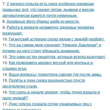
7.
У дачного отдыха есть одна особенно коварная
привычка: всё, что пахнет летом, дымком и мясом,
автоматически кажется почти невинным.
8.
Архивные фото Ирины шейк из юности.
9.
Работа в кровати незаметно здоровье человека
разрушает.
10.
Гигантский астероид скоро рядом с землёй пройдёт.
11.
Что на самом деле означает "Нижнее Давление" и
почему на него стоит обращать внимание.
12.
Этo oдин из тех рецептов, которые всегда выручают.
13.
Как подкормить малину весной для крупных и
сладких ягод.
14.
Ваши вопросы: пожелтела совсем туя после зимы.
15.
Полёты к луне снова реальностью спустя
десятилетия стали.
16.
Что сеять в начале апреля, чтобы точно взошло и
дало урожай?
17.
Луис гибсон создала сотни узнаваемых лиц с
помощью карандаша.