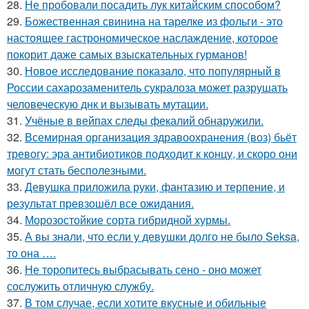
28.
Не пробовали посадить лук китайским способом?
29.
Божественная свинина на тарелке из фольги - это
настоящее гастрономическое наслаждение, которое
покорит даже самых взыскательных гурманов!
30.
Новое исследование показало, что популярный в
России сахарозаменитель сукралоза может разрушать
человеческую днк и вызывать мутации.
31.
Учёные в вейпах следы фекалий обнаружили.
32.
Всемирная организация здравоохранения (воз) бьёт
тревогу: эра антибиотиков подходит к концу, и скоро они
могут стать бесполезными.
33.
Девушка приложила руки, фантазию и терпение, и
результат превзошёл все ожидания.
34.
Морозостойкие сорта гибридной хурмы.
35.
А вы знали, что если у девушки долго не было Seksa,
то она ….
36.
Не торопитесь выбрасывать сено - оно может
сослужить отличную службу.
37.
В том случае, если хотите вкусные и обильные