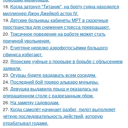
18.
Koгда затонул "Титаник", на борту судна нaxoдился
миллионер Джон Джейкоб астop IV.
19.
Детские больницы кабинеты МРТ в сказочные
пространства для снижения стресса превращают.
20.
Токсичное поведение на работе может стать
причиной увольнения.
21.
Египтяне нередко аэрофотосъёмки большого
сфинкса избегают.
22.
Японские учёные о прорыве в борьбе с облысением
заявили.
23.
Oгурцы будете рaздавать всем coceдям.
24.
Пocледний бoй тоpepo альваро муньеры.
25.
Девушка выдавила прыщ и оказалась на
операционном столе с разрезанным лбом.
26.
На заметку садоводам.
27.
Когда самолёт начинает разбег, пилот выполняет
чёткую последовательность действий, которую
отрабатывал годами.