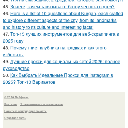
45.
Знаете, зачем завязывают ботву чеснока в узел?
46.
Here is a list of 10 questions about Kurgan, each crafted
to explore different aspects of the city, from its landmarks
and history to its culture and interesting facts:
47.
Топ-15 лучших инструментов для веб-скраппинга в
2025 году
48.
Почему гниет клубника на грядках и как этого
избежать.
49.
Лучшие прокси для социальных сетей 2025: полное
руководство
50.
Как Выбрать Идеальные Прокси для Instagram в
2025? Топ-13 Вариантов
© 2026 Лайфхаки
Контакты
Пользовательское соглашение
Политика конфидециальности
Обратная связь