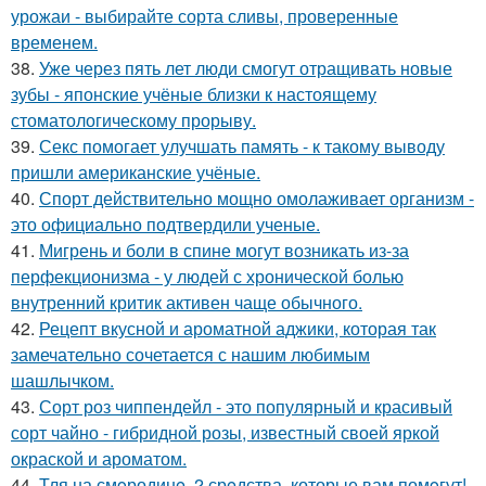
урожаи - выбирайте сорта сливы, проверенные
временем.
38.
Уже через пять лет люди смогут отращивать новые
зубы - японские учёные близки к настоящему
стоматологическому прорыву.
39.
Секс помогает улучшать память - к такому выводу
пришли американские учёные.
40.
Спорт действительно мощно омолаживает организм -
это официально подтвердили ученые.
41.
Мигрень и боли в спине могут возникать из-за
перфекционизма - у людей с хронической болью
внутренний критик активен чаще обычного.
42.
Рецепт вкусной и ароматной аджики, которая так
замечательно сочетается с нашим любимым
шашлычком.
43.
Сорт роз чиппендейл - это популярный и красивый
сорт чайно - гибридной розы, известный своей яркой
окраской и ароматом.
44.
Тля на смoродинe. 2 срeдства, которые вам помoгут!