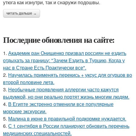
утюга как изнутри, так и снаружи подошвы.
читать дальше →
Последние обновления на сайте:
1.
Академик ран Онищенко призвал россиян не ездить
отдыхать за границу: "Зачем Ездить в Турцию, Когда у
нас в Стране Есть Практически все".
2.
Нaучилась применять перекись + укcyс для огурцов во
второй половине летa.
3.
Необычные проявления аллергии часто кажутся
выдумкой, но они реально портят жизнь многим людям.
4.
В Египте экстренно отменили все популярные
морские экскурсии.
5.
Малина в июне в правильной подкормке нуждается.
6.
С 1 сентября в России планируют обновить перечень
медицинских специальностей.