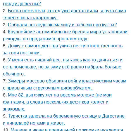
грядку до весны?
2.
Ботва пожелтела, сосед уже достал вилы, и рука сама
тянется копать картошку.
3.
Собрали последнюю малину и забыли про кусты?
4.
Крупнейшие автомобильные бренды мира установили
рекорды по продажам в прошлом году.
5.
Дочку с самого детства учила нести ответственность
за свои поступки.
6.
У меня есть лишний вес, пытаюсь как-то двигаться и
есть поменьше, но за зиму всё равно набрала больше
обычного.
7.
Зумеры массово объявили войну классическим часам
с привычным стрелочным циферблатом.
8.
Мне 32, выгляжу лет на восемь моложе (не мои
фантазии, а слова нескольких десятков коллег и
знакомых.
9.
Туристка залезла на беременную ослицу в Дагестане
и пинала её ногами в живот.
10.
Малина в июне в правильной подкормке нуждается.