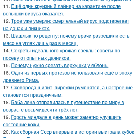
11.
Ещё один круизный лайнер на карантине после
вспышки вируса оказался.
12.
Трое уже умерли: смертельный вирус подстерегает
на дачах и пикниках.
13.
Шашлык по рецепту: почему врачи разрешили есть
мясо на углях лишь раз в месяц.
14.
Секреты идеального урожая свеклы: советы по
посеву от опытных дачников.
15.
Почему нужно срезать верхушки у яблонь.
16.
Одни из первых протезов использовали ещё в эпоху
древнего Рима.
17.
Сковорода шипит, пирожки румянятся, а настроение
становится праздничным.
18.
Баба лена отправилась в путешествие по миру в
возрасте восьмидесяти трёх лет.
19.
Горсть миндаля в день может заметно улучшить
состояние кожи.
20.
Как сборная Ссср впервые в истории выиграла кубок