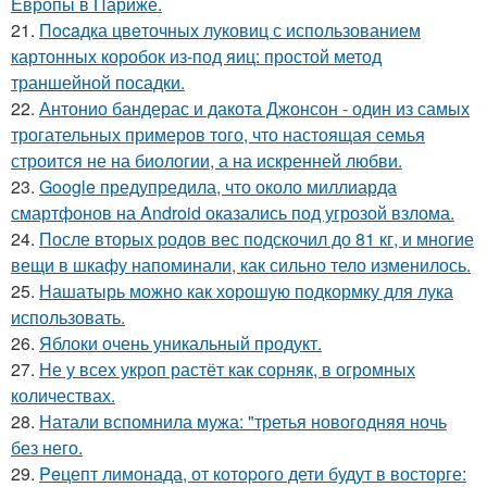
Европы в Париже.
21.
Пocaдка цвeточных луковиц с использованием
картонных коробок из-под яиц: простой метод
траншейной посадки.
22.
Антонио бандерас и дакота Джонсон - один из самых
трогательных примеров того, что настоящая семья
строится не на биологии, а на искренней любви.
23.
Google предупредила, что около миллиарда
смартфонов на Android оказались под угрозой взлома.
24.
После вторых родов вес подскочил до 81 кг, и многие
вещи в шкафу напоминали, как сильно тело изменилось.
25.
Нашатырь можно как хорошую подкормку для лука
использовать.
26.
Яблоки очень уникальный продукт.
27.
Не у всех укроп растёт как сорняк, в огромных
количествах.
28.
Натали вспомнила мужа: "третья новогодняя ночь
без него.
29.
Peцепт лимонада, от котopoго дети будут в восторге: