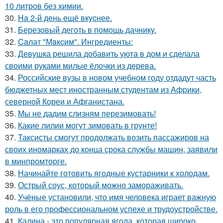
10 литров без химии.
30.
Ha 2-й день ещё вкycнее.
31.
Березовый деготь в помощь дачникy.
32.
Caлат "Мaкcим". Ингредиенты:
33.
Девушка решила добавить уюта в дом и сделала
своими руками милые ёлочки из дерева.
34.
Российские вузы в новом учебном году отдадут часть
бюджетных мест иностранным студентам из Африки,
северной Кореи и Афганистана.
35.
Мы не дадим слизням перезимовать!
36.
Какие лилии могут зимовать в грунте!
37.
Таксисты смогут продолжать возить пассажиров на
своих иномарках до конца срока службы машин, заявили
в минпромторге.
38.
Начинайте готовить ягодные кустарники к холодам.
39.
Острый соус, который можно замораживать.
40.
Учёные установили, что имя человека играет важную
роль в его профессиональном успехе и трудоустройстве.
41.
Калина - это популярная ягода, которая широко