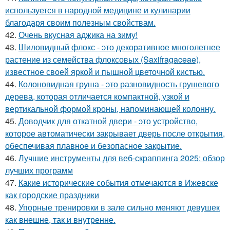
используется в народной медицине и кулинарии
благодаря своим полезным свойствам.
42.
Очень вкусная аджика на зиму!
43.
Шиловидный флокс - это декоративное многолетнее
растение из семейства флоксовых (Saxifragaceae),
известное своей яркой и пышной цветочной кистью.
44.
Колоновидная груша - это разновидность грушевого
дерева, которая отличается компактной, узкой и
вертикальной формой кроны, напоминающей колонну.
45.
Доводчик для откатной двери - это устройство,
которое автоматически закрывает дверь после открытия,
обеспечивая плавное и безопасное закрытие.
46.
Лучшие инструменты для веб-скраппинга 2025: обзор
лучших программ
47.
Какие исторические события отмечаются в Ижевске
как городские праздники
48.
Упорные тренировки в зале сильно меняют девушек
как внешне, так и внутренне.