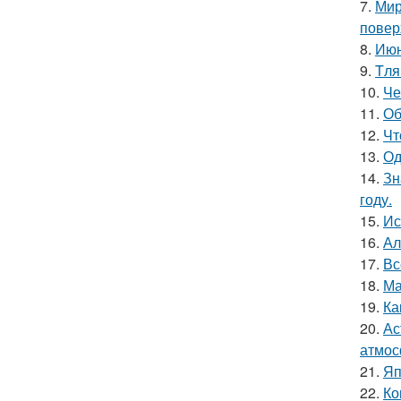
7.
Мир
повер
8.
Июн
9.
Tля
10.
Че
11.
Об
12.
Чт
13.
Од
14.
Зн
году.
15.
Ис
16.
Ал
17.
Вс
18.
Ма
19.
Ка
20.
Ас
атмос
21.
Яп
22.
Ко