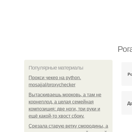
Рог
Популярные материалы
Р
Прокси чекер на python.
mosajjal/proxychecker
Вытаскиваешь морковь, а там не
корнеплод, а целая семейная
Д
композиция: две ноги, три руки и
ещё какой-то хвост сбоку.
Срезала старую ветку смородины, а