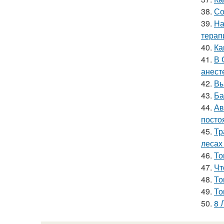
38.
Со
39.
На
терап
40.
Ка
41.
В 
анест
42.
Вы
43.
Ба
44.
Ав
посто
45.
Тр
лесах
46.
То
47.
Чт
48.
То
49.
То
50.
8 