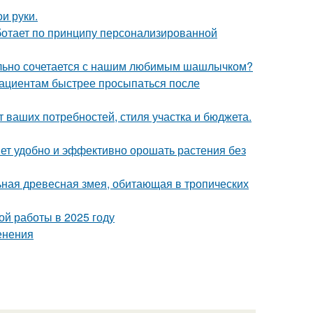
и руки.
аботает по принципу персонализированной
ательно сочетается с нашим любимым шашлычком?
пациентам быстрее просыпаться после
т ваших потребностей, стиля участка и бюджета.
яет удобно и эффективно орошать растения без
льная древесная змея, обитающая в тропических
ой работы в 2025 году
енения