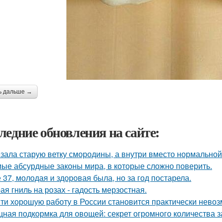
ь дальше →
ледние обновления на сайте:
зала старую ветку смородины, а внутри вместо нормальной
ые абсурдные законы мира, в которые сложно поверить.
 37, молодая и здоровая была, но за год постарела.
ая гниль на розах - гадость мерзостная.
ти хорошую работу в России становится практически нево
ная подкормка для овощей: секрет огромного количества з