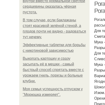
внутри вместо нормальной светлой
Рога
сердцевины оказалась чёрная
Рога
пустота.
Рогал
В том случае, если баклажаны
рассы
стоят красивой зелёной стеной, а
Для те
плодов почти не видно - радоваться
Сметан
тут нечему.
Мука -
Эффективные таблетки для борьбы
Разрых
с никотиновой зависимостью
Для те
Сливо
Выкопать картошку и сразу
Мука -
засыпать её в мешки - самый
Разрых
быстрый способ спрятать вместе с
Вариа
урожаем гниль, порезы и больные
Ягодн
клубни.
Шокол
Моя семья успешность отпуском у
Изюм.
"Морюшка измеряет".
Орехи
Приго