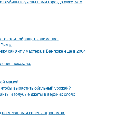
о глубины изучены нами гораздо хуже, чем
него стоит обращать внимание.
 Рима.
у сак янт у мастера в Бангкоке еще в 2004
ления показало.
ной мамой.
, чтобы вырастить обильный урожай?
райты и голубые джеты в верхних слоях
д по месяцам и советы агрономов.