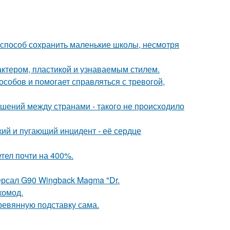
способ сохранить маленькие школы, несмотря
актером, пластикой и узнаваемым стилем.
собов и помогает справляться с тревогой,
ошений между странами - такого не происходило
кий и пугающий инцидент - её сердце
етел почти на 400%.
ерсал G90 Wingback Magma "Dr.
комод.
ревянную подставку сама.