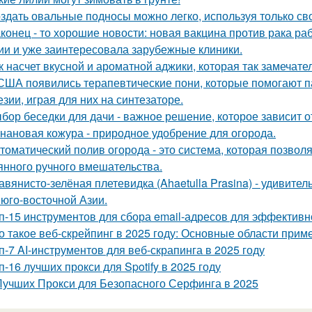
здать овальные подносы можно легко, используя только сво
конец - то хорошие новости: новая вакцина против рака р
ии и уже заинтересовала зарубежные клиники.
к насчет вкусной и ароматной аджики, которая так замеч
США появились терапевтические пони, которые помогают 
езии, играя для них на синтезаторе.
бор беседки для дачи - важное решение, которое зависит о
нановая кожура - природное удобрение для огорода.
томатический полив огорода - это система, которая позвол
янного ручного вмешательства.
авянисто-зелёная плетевидка (Ahaetulla Prasina) - удивите
 юго-восточной Азии.
п-15 инструментов для сбора email-адресов для эффективн
о такое веб-скрейпинг в 2025 году: Основные области прим
п-7 AI-инструментов для веб-скрапинга в 2025 году
п-16 лучших прокси для Spotify в 2025 году
Лучших Прокси для Безопасного Серфинга в 2025