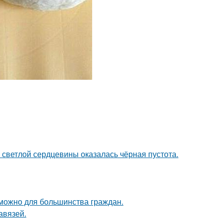
 светлой сердцевины оказалась чёрная пустота.
зможно для большинства граждан.
авязей.