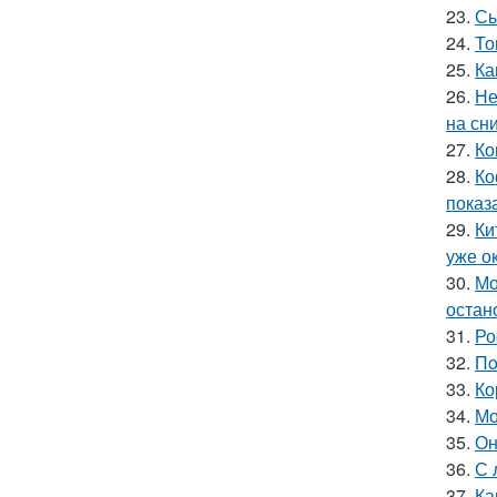
23.
Сы
24.
То
25.
Ка
26.
Не
на сн
27.
Ко
28.
Ко
показ
29.
Ки
уже ок
30.
Мо
остан
31.
Ро
32.
Пo
33.
Ко
34.
Мо
35.
Он
36.
С 
37.
Ка