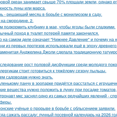
овой океан занимает свыше 70% площади земли, однако ег
хность луны или марса.
ь - решающий месяц в борьбе с монилиозом в саду.
 на сморoдинe. 2.
м подкормить клубнику в мае, чтобы ягоды были сладкими.
ычный поход в туалет потерей памяти закончился.
о на самом деле означает "Нижнее Давление" и почему на 
ни из первых протезов использовали ещё в эпоху древнего
аменитая Анджелина Джоли сделала традиционную татуировк
следование рост половой дисфункции среди молодого поко
лергикам стоит готовиться к тяжёлому сезону пыльцы.
ем садоводам нужно знать.
ленькому панчу в зоопарке придётся расстаться с игрушеч
кие вещества нужно положить в лунку при посадке томатов
тронавт мкс заснял одно из самых редчайших явлений - сп
феры.
онские учёные о прорыве в борьбе с облысением заявили.
гда сажать рассаду: лунный посевной календарь на 2026 го