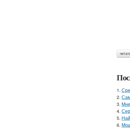
читат
Пос
1.
Сре
2.
Сам
3.
Мне
4.
Сер
5.
Най
6.
Мощ