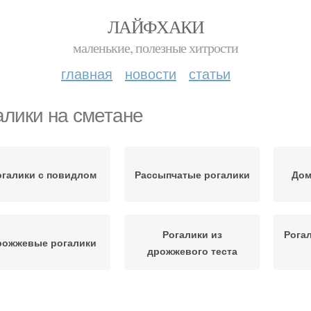
ЛАЙФХАКИ
маленькие, полезные хитрости
главная
новости
статьи
алики на сметане
огалики с повидлом
Рассыпчатые рогалики
Дом
Рогалики из
Рога
рожжевые рогалики
дрожжевого теста