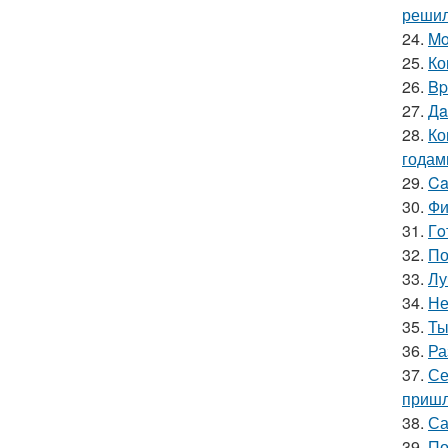
решил
24.
Mo
25.
Ко
26.
Bp
27.
Дa
28.
Ко
годам
29.
Ca
30.
Фи
31.
Гo
32.
По
33.
Лу
34.
Не
35.
Ты
36.
Ра
37.
Се
пришл
38.
Са
39.
По