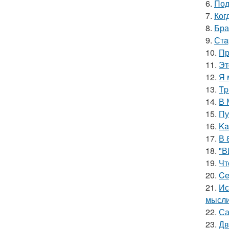
6.
Под
7.
Ког
8.
Бра
9.
Стa
10.
Пр
11.
Эт
12.
Я 
13.
Tp
14.
В 
15.
Пу
16.
Ka
17.
В 
18.
"В
19.
Чт
20.
Ce
21.
Ис
мысли
22.
Са
23.
Дв