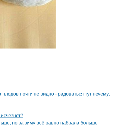
 плодов почти не видно - радоваться тут нечему.
 исчезнет?
ньше, но за зиму всё равно набрала больше