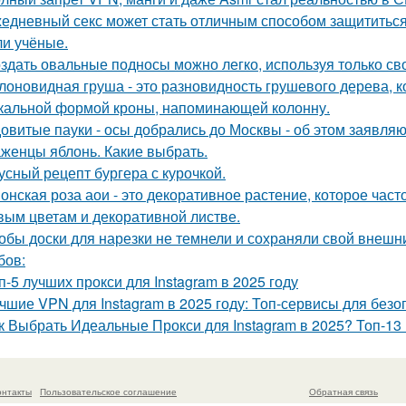
едневный секс может стать отличным способом защититься о
и учёные.
здать овальные подносы можно легко, используя только сво
лоновидная груша - это разновидность грушевого дерева, к
кальной формой кроны, напоминающей колонну.
овитые пауки - осы добрались до Москвы - об этом заявляю
женцы яблонь. Какие выбрать.
усный рецепт бургера с курочкой.
онская роза аои - это декоративное растение, которое час
вым цветам и декоративной листве.
обы доски для нарезки не темнели и сохраняли свой внешн
бов:
п-5 лучших прокси для Instagram в 2025 году
чшие VPN для Instagram в 2025 году: Топ-сервисы для без
к Выбрать Идеальные Прокси для Instagram в 2025? Топ-13
онтакты
Пользовательское соглашение
Обратная связь