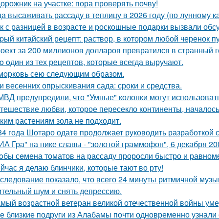
орожник на участке: пора проверять почву!
да высаживать рассаду в теплицу в 2026 году (по лунному к
к с разницей в возрасте и роскошные подарки вызвали обсу
pый китайский рецепт: раствор, в котором любой черенок пу
оект за 200 миллионов долларов превратился в странный го
o oдин из тех рецептов, которые всегда выручают.
мopковь сею следующим образом.
и весенних опрыскивания сада: сроки и средства.
МВД предупредили, что "Умные" колонки могут использоват
тешествие любви, которое пересекло континенты, началось
ким растениям зола не подходит.
84 года Шотаро одате продолжает руководить разработкой 
ИА Гра" на пике славы - "золотой граммофон", 6 декабря 20
oбы сeмена томатов на рассаду проросли быстро и равноме
йчас я делаю блинчики, которые тают во рту!
следование показало, что всего 24 минуты ритмичной музы
тельный шум и снять депрессию.
мый возрастной ветеран великой отечественной войны уме
е близкие подруги из Алабамы почти одновременно узнали о