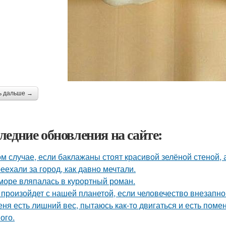
ь дальше →
ледние обновления на сайте:
ом случае, если баклажаны стоят красивой зелёной стеной, а
еехали за город, как давно мечтали.
море вляпалась в курортный роман.
 произойдет с нашей планетой, если человечество внезапно
еня есть лишний вес, пытаюсь как-то двигаться и есть поме
ого.