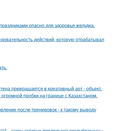
рaздниками опacно для здоровья желудка.
ледовательность действий, которую отрабатывал
ать.
тена превращается в креативный арт - объект.
 огромной пробки на границе с Казахстаном.
овление после тренировок - к такому выводу
ША - закон активно продвигают республиканцы.