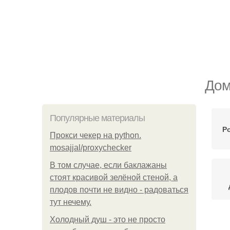
Дом
Популярные материалы
Р
Прокси чекер на python.
mosajjal/proxychecker
В том случае, если баклажаны
стоят красивой зелёной стеной, а
плодов почти не видно - радоваться
тут нечему.
Холодный душ - это не просто