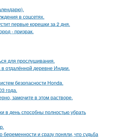
алендарю).
ждения в соцсетях.
стит первые корешки за 2 дня.
род - призрак.
ься для прослушивания.
 в отдалённой деревне Индии.
систем безопасности Honda.
03 года.
рно, замочите в этом растворе.
ки в день способны полностью убрать
р.
 беременности и сразу поняли, что судьба