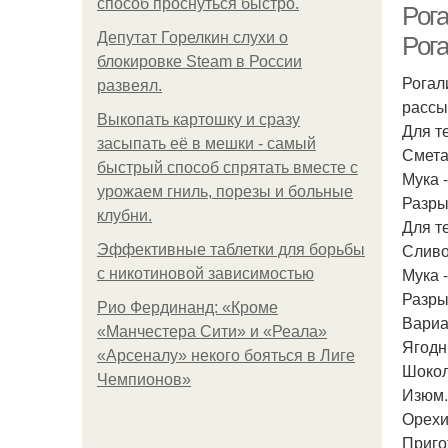
способ проснуться быстро.
Рога
Депутат Горелкин слухи о
Рога
блокировке Steam в России
Рогал
развеял.
рассы
Выкопать картошку и сразу
Для те
засыпать её в мешки - самый
Сметан
быстрый способ спрятать вместе с
Мука -
урожаем гниль, порезы и больные
Разрых
клубни.
Для те
Сливо
Эффективные таблетки для борьбы
Мука -
с никотиновой зависимостью
Разрых
Рио Фердинанд: «Кроме
Вариа
«Манчестера Сити» и «Реала»
Ягодн
«Арсеналу» некого бояться в Лиге
Шокол
Чемпионов»
Изюм.
Орехи
Приго