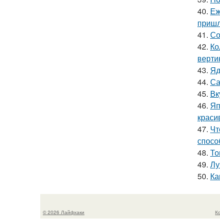
40.
Еж
пришл
41.
Со
42.
Ко
верти
43.
Яд
44.
Са
45.
Вк
46.
Яп
краси
47.
Чт
спосо
48.
То
49.
Лу
50.
Ка
© 2026 Лайфхаки
К