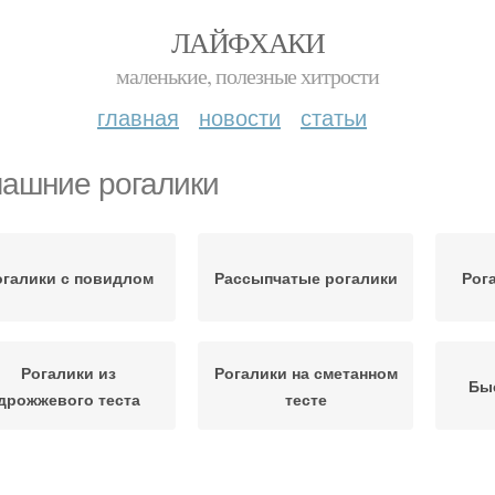
ЛАЙФХАКИ
маленькие, полезные хитрости
главная
новости
статьи
ашние рогалики
огалики с повидлом
Рассыпчатые рогалики
Рог
Рогалики из
Рогалики на сметанном
Бы
дрожжевого теста
тесте