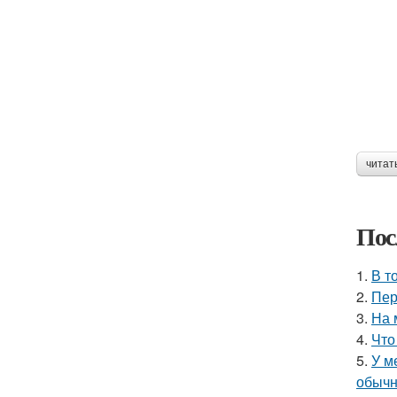
читат
Пос
1.
В т
2.
Пер
3.
На 
4.
Что
5.
У м
обычн