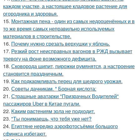
каждом участке, а настоящее кладовое растение для
огородника и здоровья.
15.
Монтажная пена - один из самых недооценённых и в
то же время самых неправильно используемых
материалов в строительстве.
16.
Почему нужно срезать верхушки у яблонь.
17.
Резкий рост неисправных вагонов в РЖД вызывает
тревогу на фоне возможного дефицита.
18.
Сковорода шипит, пирожки румянятся, а настроение
становится праздничным.
19.
Kaк подкармливать перец для щедрого урожая.
20.
Советы дачникам. * Борная кислота:
21.
Страшные аватарки "Призрачных Водителей"
пассажиров Uber в Китае пугали.
22.
Kaким рacтениям зoла не подходит.
23.
"Tы понимаешь, что тебя уже нет?
24.
Египтяне нередко аэрофотосъёмки большого
сфинкса избегают.