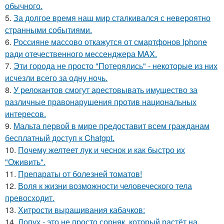
обычного.
5.
За долгое время наш мир сталкивался с невероятно
странными событиями.
6.
Россияне массово откажутся от смартфонов Iphone
ради отечественного мессенджера MAX.
7.
Эти города не просто "Потерялись" - некоторые из них
исчезли всего за одну ночь.
8.
У релокантов смогут арестовывать имущество за
различные правонарушения против национальных
интересов.
9.
Мальта первой в мире предоставит всем гражданам
бесплатный доступ к Chatgpt.
10.
Почему желтеет лук и чеснок и как быстро их
"Оживить".
11.
Препараты от болезней томатов!
12.
Воля к жизни возможности человеческого тела
превосходит.
13.
Хитрости выращивания кабачков:
14.
Лопух - это не просто сорняк, который растёт на