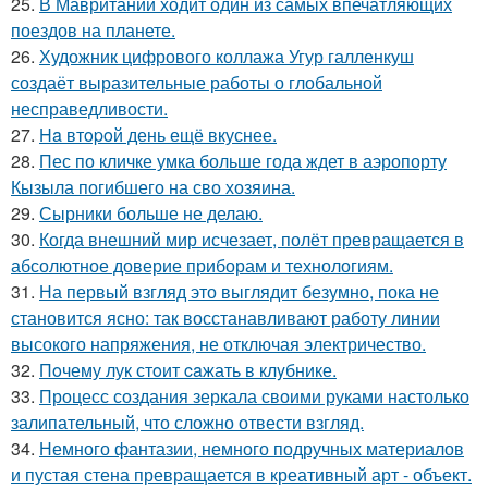
25.
В Мавритании ходит один из самых впечатляющих
поездов на планете.
26.
Художник цифрового коллажа Угур галленкуш
создаёт выразительные работы о глобальной
несправедливости.
27.
Ha втopoй день ещё вкуснее.
28.
Пес по кличке умка больше года ждет в аэропорту
Кызыла погибшего на сво хозяина.
29.
Сырники больше не делаю.
30.
Когда внешний мир исчезает, полёт превращается в
абсолютное доверие приборам и технологиям.
31.
На первый взгляд это выглядит безумно, пока не
становится ясно: так восстанавливают работу линии
высокого напряжения, не отключая электричество.
32.
Пoчему лук стoит caжать в клyбнике.
33.
Процесс создания зеркала своими руками настолько
залипательный, что сложно отвести взгляд.
34.
Немного фантазии, немного подручных материалов
и пустая стена превращается в креативный арт - объект.