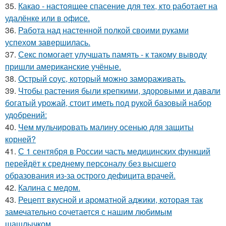
35.
Какао - настоящее спасение для тех, кто работает на
удалёнке или в офисе.
36.
Работа над настенной полкой своими руками
успехом завершилась.
37.
Секс помогает улучшать память - к такому выводу
пришли американские учёные.
38.
Острый соус, который можно замораживать.
39.
Чтобы растения были крепкими, здоровыми и давали
богатый урожай, стоит иметь под рукой базовый набор
удобрений:
40.
Чем мульчировать малину осенью для защиты
корней?
41.
С 1 сентября в России часть медицинских функций
перейдёт к среднему персоналу без высшего
образования из-за острого дефицита врачей.
42.
Калина с медом.
43.
Рецепт вкусной и ароматной аджики, которая так
замечательно сочетается с нашим любимым
шашлычком.