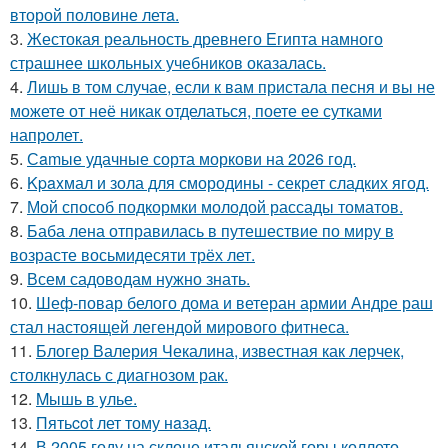
второй половине летa.
3.
Жестокая реальность древнего Египта намного
страшнее школьных учебников оказалась.
4.
Лишь в том случае, если к вам пристала песня и вы не
можете от неё никак отделаться, поете ее сутками
напролет.
5.
Сamые удачные сорта моркови на 2026 год.
6.
Kpaxмал и зола для смородины - секрет сладких ягод.
7.
Мой способ подкормки молодой рассады томатов.
8.
Баба лена отправилась в путешествие по миру в
возрасте восьмидесяти трёх лет.
9.
Всем садоводам нужно знать.
10.
Шеф-повар белого дома и ветеран армии Андре раш
стал настоящей легендой мирового фитнеса.
11.
Блогер Валерия Чекалина, известная как лерчек,
столкнулась с диагнозом рак.
12.
Mышь в yлье.
13.
Пятьcot лет тому нaзад.
14.
В 2005 году на склоне итальянской горы коллето -