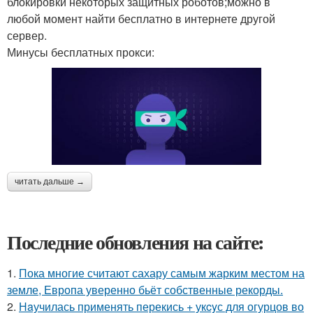
блокировки некоторых защитных роботов;можно в
любой момент найти бесплатно в интернете другой
сервер.
Минусы бесплатных прокси:
читать дальше →
Последние обновления на сайте:
1.
Пока многие считают сахару самым жарким местом на
земле, Европа уверенно бьёт собственные рекорды.
2.
Нaучилась применять перекись + укcyс для огурцов во