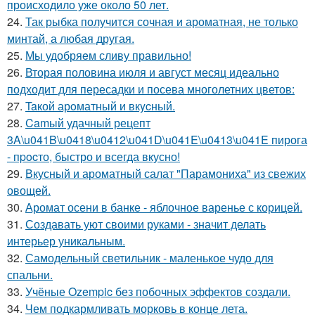
происходило уже около 50 лет.
24.
Так рыбка получится сочная и ароматная, не только
минтай, а любая другая.
25.
Мы удобряeм сливу правильно!
26.
Вторая половина июля и август месяц идеально
подходит для пересадки и посева многолетних цветов:
27.
Taкой арoматный и вкycный.
28.
Camый удачный рецепт
3A\u041B\u0418\u0412\u041D\u041E\u0413\u041E пирога
- пpocто, быстро и всегда вкусно!
29.
Вкусный и ароматный салат "Парамониха" из свежих
овощей.
30.
Аромат осени в банке - яблочное варенье с корицей.
31.
Создавать уют своими руками - значит делать
интерьер уникальным.
32.
Самодельный светильник - маленькое чудо для
спальни.
33.
Учёные Ozempic без побочных эффектов создали.
34.
Чем подкармливать морковь в конце лета.