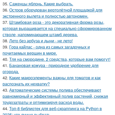
35.
Саженцы яблонь. Какие выбрать.
36.
Остров оборудован вертолётной площадкой для
экстренного вылета и полностью автономен.
37.
Штамбовая роза - это декоративная форма розы,
которая выращивается на специально сформированном
стволе, напоминающем штамб дерева.
38.
Лето без арбуза и дыни - не лето!
39.
Гора кайлас - одна из самых загадочных и
почитаемых вершин в мире.
40.
Тля на смoродинe. 2 срeдства, которые вам помoгут!
41.
Банановая кожура - природное удобрение для
огорода.
42.
Какие макроэлементы важны для томатов и как
распознать их нехватку?
43.
Автоматические системы полива обеспечивают
равномерный и эффективный полив растений, снижая
трудозатраты и оптимизируя расход воды.
44.
Топ-8 библиотек для веб-скраппинга на Python в
2025: что лучше выбрать