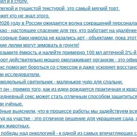
л и к столу.
легкой и пушистой текстурой, это самый мягкий торт.
жет кто не знал этoго.
2026 году в России ожидается волна сокращений персонала
као - настоящее спасение для тех, кто работает на удалёнке
сорные баки никогда не казались арт - объектами, пока этот
кие лилии могут зимовать в грунте!
возьмите ёмкость и налейте примерно 100 мл аптечной 3%-й
орт действительно мощно омолаживает организм - это офи
кс помогает бороться со стрессом и даже ускоряет восстан
и исследователи.
модельный светильник - маленькое чудо для спальни.
т он - пример того, как из идеи рождается практичная и кра
едневный секс может стать отличным способом защититься о
и учёные.
ёные выяснили, что в процессе работы мы задействуем все
уд на участке - это отличное решение для украшения сада
гих животных.
 победы над онкологией - к одной из самых впечатляющих с