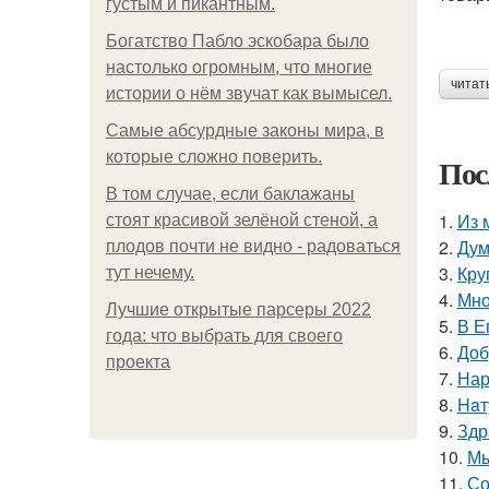
густым и пикантным.
Богатство Пабло эскобара было
настолько огромным, что многие
читат
истории о нём звучат как вымысел.
Самые абсурдные законы мира, в
которые сложно поверить.
Пос
В том случае, если баклажаны
1.
Из 
стоят красивой зелёной стеной, а
2.
Дум
плодов почти не видно - радоваться
3.
Кру
тут нечему.
4.
Мно
Лучшие открытые парсеры 2022
5.
В Е
года: что выбрать для своего
6.
Доб
проекта
7.
Нар
8.
Haт
9.
Здр
10.
Мы
11.
Со