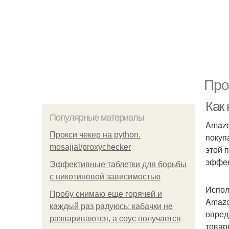
Про
Как
Популярные материалы
Amazo
Прокси чекер на python.
покуп
mosajjal/proxychecker
этой 
эффек
Эффективные таблетки для борьбы
с никотиновой зависимостью
Испол
Пробу снимаю еще горячей и
Amazo
каждый раз радуюсь: кабачки не
опред
развариваются, а соус получается
товар