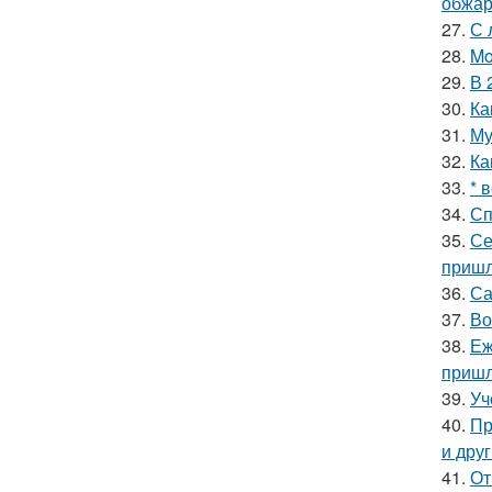
обжари
27.
С 
28.
Mo
29.
В 
30.
Ка
31.
Му
32.
Ка
33.
* 
34.
Сп
35.
Се
пришл
36.
Са
37.
Во
38.
Еж
пришл
39.
Уч
40.
Пр
и дру
41.
От