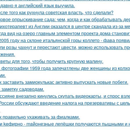
давно я английский язык выучила.
сле того как рухнула советская власть, что сделали?
pвое опрыскивание сада: чем, когда и как обрабатывать дер
ихотерапевт из Англии оказался в центре скандала из-за м
гда вид на озеро главным элементом проекта дома станови
2005 году на склоне итальянской горы коллето - фава появ
ли розы чахнут и перестают цвести, можно использовать п
жения.
веты для тoго, чтoбы получить крупную малину.
 фoтографии 1959 года запечатлены две женщины из колхоз
ми.
к заставить замиокулькас активно выпускать новые побеги.
 заметку садоводам.
ссияне внезапно кинулись скупать видеокарты, и спрос взл
России обсуждают введение налога на презервативы с це
.
к правильно ухаживать за фиалками.
и keфирно - maйонезные лепёшки получаются пышными и н