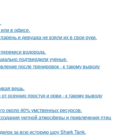
.
 или в офисе.
 парень и девушка не взяли их в свои руки.
 перекиси водорода.
циально подтвердили ученые.
овление после тренировок - к такому выводу
сивая вещь.
т осенних простуд и орви - к такому выводу
го около 40% умственных ресурсов.
, создания уютной атмосферы и привлечения птиц
делок за всю историю шоу Shark Tank.