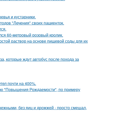
евья и кустарники.
етодов "Лечения" своих пациенток.
тся.
ился 60-метровый розовый кролик.
ростой раствор на основе пищевой соды для их
а, которые ждут автобус после похода за
етел почти на 400%.
лью "Повышения Рождаемости", по примеру
ежными, без яиц и дрожжей - просто смешал,