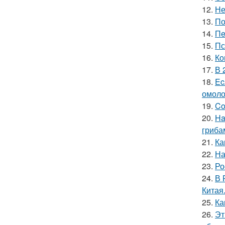
12.
Не
13.
По
14.
Пe
15.
Пс
16.
Ко
17.
В 
18.
Ec
омоло
19.
Co
20.
Ha
гриба
21.
Ка
22.
На
23.
Ро
24.
В 
Китая
25.
Ка
26.
Эт