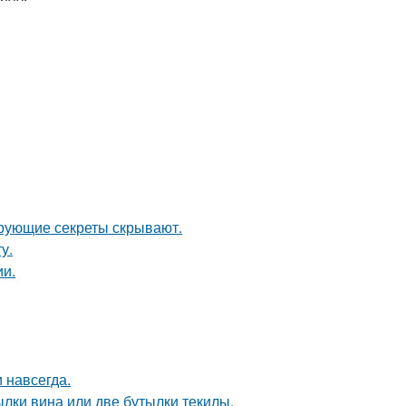
рующие секреты скрывают.
у.
ии.
 навсегда.
лки вина или две бутылки текилы.