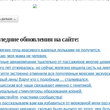
ь дальше →
ледние обновления на сайте:
мягких груш красивого варенья дольками не получится.
аю, моя мама не человек.
пные авиакомпании тщательно от пассажиров многие шоки
го лет отжиралась, но сейчас железно решила сесть на диет
гипте экстренно отменили все популярные морские экскурс
рый день! Вдруг кто с подобным … сталкивался.
циссизм всё чаще связывают именно с генетикой.
уральные стимуляторы образования корней.
авствуйте, участники сообщества!
 рассказываем вам как избавиться от морковной мухи раз и
вершенно неважно, сколько было выпито до этого: две буты