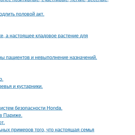
одлить половой акт.
тке, а настоящее кладовое растение для
ны пациентов и невыполнение назначений.
о.
евья и кустарники.
систем безопасности Honda.
 в Париже.
т.
ьных примеров того, что настоящая семья