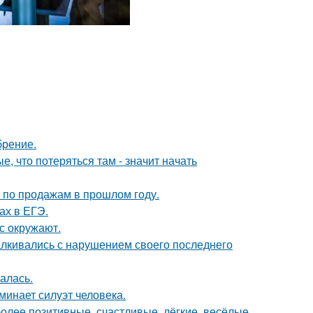
брение.
, что потеряться там - значит начать
по продажам в прошлом году.
ах в ЕГЭ.
с окружают.
алкивались с нарушением своего последнего
алась.
инает силуэт человека.
более позитивные, счастливые, лёгкие, весёлые,