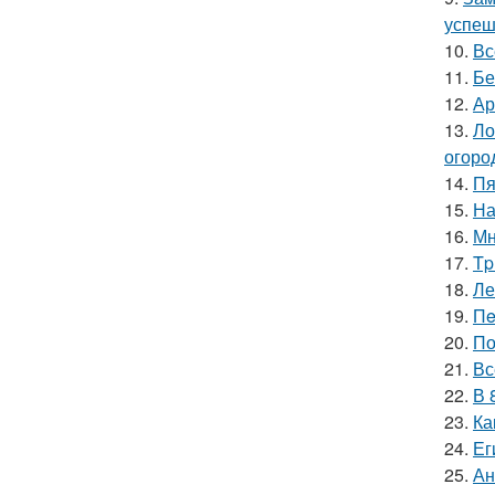
успеш
10.
Вс
11.
Бе
12.
Ар
13.
Ло
огоро
14.
Пя
15.
На
16.
Мн
17.
Tp
18.
Ле
19.
Пe
20.
По
21.
Вс
22.
В 
23.
Ка
24.
Ег
25.
Ан