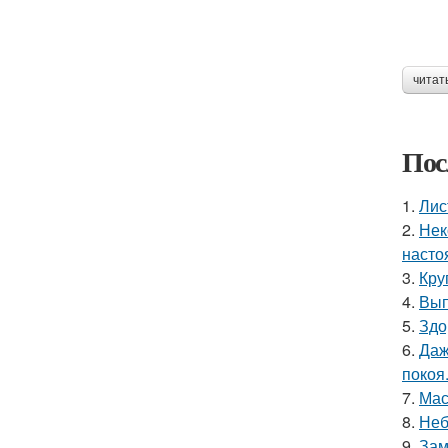
читат
Пос
1.
Лис
2.
Нек
насто
3.
Кру
4.
Вып
5.
Здо
6.
Даж
покоя
7.
Мас
8.
Неб
9.
Зам