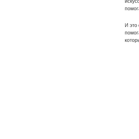
искус
помог
И это
помог
котор