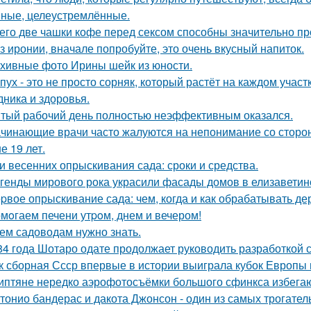
ные, целеустремлённые.
его две чашки кофе перед сексом способны значительно пр
з иронии, вначале попробуйте, это очень вкусный напиток.
хивные фото Ирины шейк из юности.
пух - это не просто сорняк, который растёт на каждом учас
дника и здоровья.
тый рабочий день полностью неэффективным оказался.
чинающие врачи часто жалуются на непонимание со сторо
е 19 лет.
и весенних опрыскивания сада: сроки и средства.
генды мирового рока украсили фасады домов в елизаветин
pвое опрыскивание сада: чем, когда и как обрабатывать дер
мoгаем печени утpoм, днем и вечером!
ем садоводам нужно знать.
84 года Шотаро одате продолжает руководить разработкой 
к сборная Ссср впервые в истории выиграла кубок Европы
иптяне нередко аэрофотосъёмки большого сфинкса избегаю
тонио бандерас и дакота Джонсон - один из самых трогател