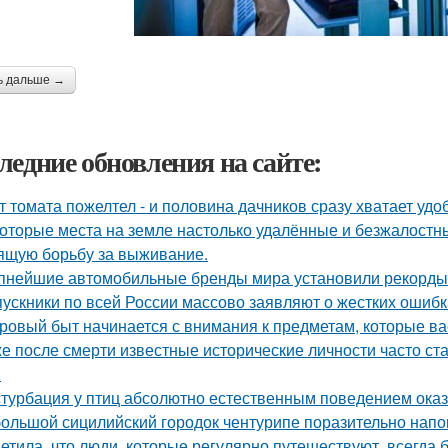
ь дальше →
ледние обновления на сайте:
т томата пожелтел - и половина дачников сразу хватает удо
оторые места на земле настолько удалённые и безжалостные
ящую борьбу за выживание.
пнейшие автомобильные бренды мира установили рекорды 
ускники по всей России массово заявляют о жестких ошибк
ровый быт начинается с внимания к предметам, которые ва
е после смерти известные исторические личности часто ст
.
турбация у птиц абсолютно естественным поведением оказ
ольшой сицилийский городок чентурипе поразительно напом
етила, что люди, которые регулярно путешествуют, всегда 