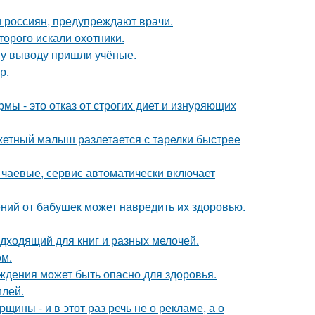
 россиян, предупреждают врачи.
торого искали охотники.
ому выводу пришли учёные.
р.
мы - это отказ от строгих диет и изнуряющих
джетный малыш разлетается с тарелки быстрее
 чаевые, сервис автоматически включает
ний от бабушек может навредить их здоровью.
дходящий для книг и разных мелочей.
ом.
ждения может быть опасно для здоровья.
илей.
ины - и в этот раз речь не о рекламе, а о