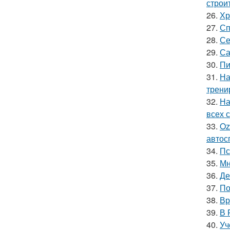
строи
26.
Хр
27.
Сп
28.
Се
29.
Са
30.
Пи
31.
На
трени
32.
На
всех 
33.
Oz
автос
34.
Пс
35.
Мн
36.
Де
37.
По
38.
Вр
39.
В 
40.
Уч