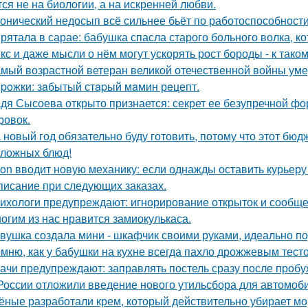
тся не на биологии, а на искренней любви.
онический недосып всё сильнее бьёт по работоспособности
рятала в сарае: бабушка спасла старого больного волка, ко
кс и даже мысли о нём могут ускорять рост бороды - к так
мый возрастной ветеран великой отечественной войны уме
poжки: зaбытый стapый мaмин рeцепт.
дя Сысоева открыто признается: секрет ее безупречной фор
ровок.
 новый год обязательно буду готовить, потому что этот бю
сложных блюд!
on вводит новую механику: если однажды оставить курьеру
писание при следующих заказах.
ихологи предупреждают: игнорирование открыток и сообще
огим из нас нравится замиокулькаса.
вушка создала мини - шкафчик своими руками, идеально по
мню, как у бабушки на кухне всегда пахло дрожжевым тест
ачи предупреждают: заправлять постель сразу после пробу
России отложили введение нового утильсбора для автомоб
ёные разработали крем, который действительно убирает морщ