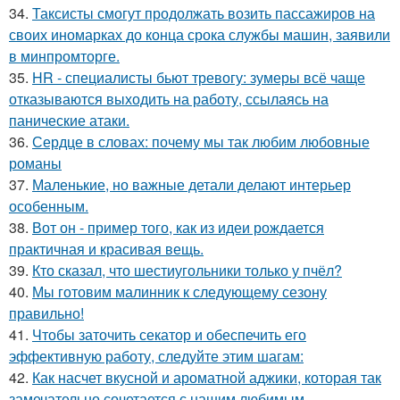
34.
Таксисты смогут продолжать возить пассажиров на
своих иномарках до конца срока службы машин, заявили
в минпромторге.
35.
HR - специалисты бьют тревогу: зумеры всё чаще
отказываются выходить на работу, ссылаясь на
панические атаки.
36.
Сердце в словах: почему мы так любим любовные
романы
37.
Маленькие, но важные детали делают интерьер
особенным.
38.
Вот он - пример того, как из идеи рождается
практичная и красивая вещь.
39.
Кто сказал, что шестиугольники только у пчёл?
40.
Мы готовим малинник к следующему сезону
правильно!
41.
Чтобы заточить секатор и обеспечить его
эффективную работу, следуйте этим шагам:
42.
Как насчет вкусной и ароматной аджики, которая так
замечательно сочетается с нашим любимым