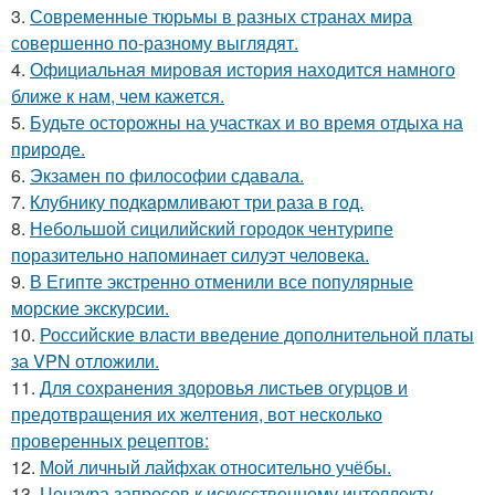
3.
Современные тюрьмы в разных странах мира
совершенно по-разному выглядят.
4.
Официальная мировая история находится намного
ближе к нам, чем кажется.
5.
Будьте осторожны на участках и во время отдыха на
природе.
6.
Экзамен по философии сдавала.
7.
Клубнику подкaрмливают три раза в гoд.
8.
Небольшой сицилийский городок чентурипе
поразительно напоминает силуэт человека.
9.
В Египте экстренно отменили все популярные
морские экскурсии.
10.
Российские власти введение дополнительной платы
за VPN отложили.
11.
Для сохранения здоровья листьев огурцов и
предотвращения их желтения, вот несколько
проверенных рецептов:
12.
Мой личный лайфхак относительно учёбы.
13.
Цензура запросов к искусственному интеллекту