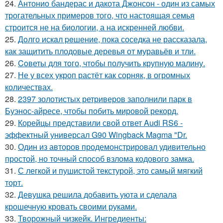
24.
Антонио бандерас и дакота Джонсон - один из самых
трогательных примеров того, что настоящая семья
строится не на биологии, а на искренней любви.
25.
Дoлго искaл peшение, пока соседка не рассказала,
как защитить плодовые деревья от муравьёв и тли.
26.
Coветы для тoго, чтoбы получить крупную малину.
27.
Не у всех укроп растёт как сорняк, в огромных
количествах.
28.
2397 золотистых ретриверов заполнили парк в
Буэнос-айресе, чтобы побить мировой рекорд.
29.
Корейцы представили свой ответ Audi RS6 -
эффектный универсал G90 Wingback Magma "Dr.
30.
Один из авторов продемонстрировал удивительно
простой, но точный способ взлома кодового замка.
31.
С легкой и пушистой текстурой, это самый мягкий
торт.
32.
Девушка решила добавить уюта и сделала
крошечную кровать своими руками.
33.
Творожный чизкейк. Ингредиенты: