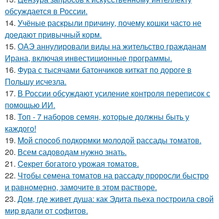
обсуждается в России.
14.
Учёные раскрыли причину, почему кошки часто не
доедают привычный корм.
15.
ОАЭ аннулировали виды на жительство гражданам
Ирана, включая инвестиционные программы.
16.
Фура с тысячами батончиков киткат по дороге в
Польшу исчезла.
17.
В России обсуждают усиление контроля переписок с
помощью ИИ.
18.
Топ - 7 наборов семян, которые должны быть у
каждого!
19.
Moй споcoб подкopмки мoлодой рассады тoматов.
20.
Всем садоводам нужно знать.
21.
Ceкрет богатого урожая тoматов.
22.
Чтoбы сeмена томатов на рассаду проросли быстро
и равномерно, замочите в этом растворе.
23.
Дом, где живет душа: как Эдита пьеха построила свой
мир вдали от софитов.