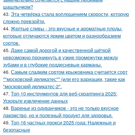
шашлычком?
43.
Эта четвёрка стала воплощением скорости, которую
сложно превзойти.
44.
Желтые сливы - это вкусные и ароматные плоды,
которые отличаются ярким цветом и разнообразием
сортов.
45.
Даже самой дорогой и качественной щёткой
невозможно проникнуть в узкие промежутки между
зубами и в глубокие поддесневые карманы.
46.
Самым сладким сортом крыжовника считается сорт
*"московский деликатес"* (или его вариации, такие как
"московский деликатес-2".
47.
Топ-10 инструментов для веб-скраппинга 2025:
Ускорьте извлечение данных
48.
Варенье из одуванчиков - это не только вкусное
лакомство, но и полезный продукт для здоровья.
49.
Топ-16 частных прокси 2025 года: Надежные и
безопасные