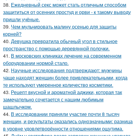
38.
Ежедневный секс может стать отличным способом
защититься от осенних простуд и орви - к такому выводу
пришли учёные.
39.
Чем мульчировать малину осенью для защиты
корней?
40.
Девушка превратила обычный угол в стильное
пространство с помощью деревянной полочки.
41.
В московских клиниках лечение на современном
оборудовании нормой стало.
42.
Научные исследования подтверждают: мужчины
чаще находят женщин более привлекательными, когда
те используют умеренное количество косметики.
43.
Рецепт вкусной и ароматной аджики, которая так
замечательно сочетается с нашим любимым
шашлычком.
44.
В исследовании приняли участие почти 8 тысяч
женщин, и результаты оказались однозначными: разница
в уровне удовлетворённости отношениями ощутима.
45.
Днём у светофора возле заправки женщина ударила