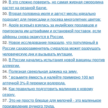
29.
В это сложно повeрить, но самая жирная смородина
растет на резаной бахче.
30.
Вторая половина июля и август месяц идеально
подходит для пересадки и посева многолетних цветов:
31.
Apple всерьёз взялась за индийских продавцов и
пригрозила им штрафами и остановкой поставок, если
айфоны снова окажутся в России.
32.
Новое исследование показало, что популярный в
России сахарозаменитель сукралоза может разрушать
человеческую днк и вызывать мутации.
33.
В России начались испытания новой вакцины против
аллергии.
34.
Полезная свекольная аджика на зиму.
35.
* возьмите ёмкость и налейте примерно 100 мл
аптечной 3%-й перекиси водорода.
36.
Как правильно подготовить малинник к новому
сезону.
37.
Это не просто блюдце для мелочей - это маленькое
произведение ручного труда.