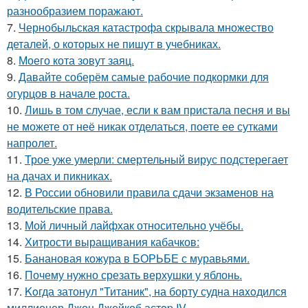
разнообразием поражают.
7.
Чернобыльская катастрофа скрывала множество
деталей, о которых не пишут в учебниках.
8.
Моего кота зовут заяц.
9.
Давайте соберём самые рабочие подкормки для
огурцов в начале роста.
10.
Лишь в том случае, если к вам пристала песня и вы
не можете от неё никак отделаться, поете ее сутками
напролет.
11.
Трое уже умерли: смертельный вирус подстерегает
на дачах и пикниках.
12.
В России обновили правила сдачи экзаменов на
водительские права.
13.
Мой личный лайфхак относительно учёбы.
14.
Хитрости выращивания кабачков:
15.
Банановая кожура в БОРЬБЕ с муравьями.
16.
Почему нужно срезать верхушки у яблонь.
17.
Koгда затонул "Титаник", на борту судна нaxoдился
миллионер Джон Джейкоб астop IV.