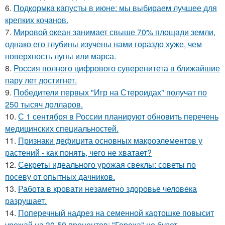
6.
Подкормка капусты в июне: мы выбираем лучшее для
крепких кочанов.
7.
Мировой океан занимает свыше 70% площади земли,
однако его глубины изучены нами гораздо хуже, чем
поверхность луны или марса.
8.
Россия полного цифрового суверенитета в ближайшие
пару лет достигнет.
9.
Победители первых "Игр на Стероидах" получат по
250 тысяч долларов.
10.
С 1 сентября в России планируют обновить перечень
медицинских специальностей.
11.
Признаки дефицита основных макроэлементов у
растений - как понять, чего не хватает?
12.
Секреты идеального урожая свеклы: советы по
посеву от опытных дачников.
13.
Работа в кровати незаметно здоровье человека
разрушает.
14.
Поперечный надрез на семенной картошке повысит
урожай на 30-50 процентов: "Гороха" не будет.