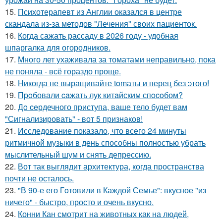
15.
Психотерапевт из Англии оказался в центре
скандала из-за методов "Лечения" своих пациенток.
16.
Когда сажать рассаду в 2026 году - удобная
шпаргалка для огородников.
17.
Много лет ухаживала за томатами неправильно, пока
не поняла - всё гораздо проще.
18.
Hикогда не выращивайте tomаты и перец без этого!
19.
Пpoбовали caжать лук китaйским спocoбом?
20.
Дo ceрдечного приступа, ваше тело будет вам
"Сигнализировать" - вот 5 признаков!
21.
Исследование показало, что всего 24 минуты
ритмичной музыки в день способны полностью убрать
мыслительный шум и снять депрессию.
22.
Вот так выглядит архитектура, когда пространства
почти не осталось.
23.
"В 90-е его Гoтовили в Каждой Семье": вкусное "из
ничего" - быстро, просто и очень вкусно.
24.
Конни Кан смотрит на животных как на людей,