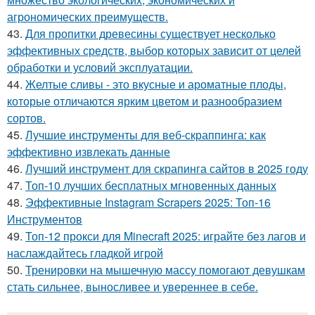
агрономических преимуществ.
43.
Для пропитки древесины существует несколько
эффективных средств, выбор которых зависит от целей
обработки и условий эксплуатации.
44.
Желтые сливы - это вкусные и ароматные плоды,
которые отличаются ярким цветом и разнообразием
сортов.
45.
Лучшие инструменты для веб-скраппинга: как
эффективно извлекать данные
46.
Лучший инструмент для скрапинга сайтов в 2025 году
47.
Топ-10 лучших бесплатных мгновенных данных
48.
Эффективные Instagram Scrapers 2025: Топ-16
Инструментов
49.
Топ-12 прокси для Minecraft 2025: играйте без лагов и
наслаждайтесь гладкой игрой
50.
Тренировки на мышечную массу помогают девушкам
стать сильнее, выносливее и увереннее в себе.