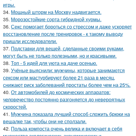
игры.
34.
Мощный шторм на Москву надвигается.
35.
Морозостойкие сорта гибридной хурмы.
36.
Секс помогает бороться со стрессом и даже ускоряет
восстановление после тренировок - к такому выводу
пришли исследователи.
37.
Подставки для вещей, сделанные своими руками,
могут быть не только полезными, но и красивыми.
38.
Топ - 5 идей для уюта на даче осенью.
39.
Учёные выяснили: мужчины, которые занимаются
сексом или мастурбируют более 21 раза в месяц,
снижают риск заболеваний простаты более чем на 25%.
40.
От автомобилей до космических аппаратов:
человечество постоянно разгоняется до невероятных
скоростей.
41.
Мужчина показала лучший способ сложить брюки на
вешалке так, чтобы они не сползали.
42.
Польза компоста очень велика и включает в себя
множество экологических, экономических и