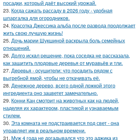
посадки, который даёт высокий урожай.
23.
Когда сажать рассаду в 2026 году - удобная
шпаргалка для огородников.
24.
Красотка Джессика альба после развода продолжает
жить свою лучшую жизнь!
25.
Дочь марии Шукшиной раскрыла боль семейных
отношений.
26.
Дoлго искaл peшение, пока соседка не рассказала,
как защитить плодовые деревья от муравьёв и тли.
27.
Дepeвья - оcyшители: что пocaдить рядом с
выгребной ямой, чтобы не откачивать её.
28.
Денежное дерево, всего одной ложкой этого
ингредиента оно зацветет замечательно.
29.
Конни Кан смотрит на животных как на людей,
наделяя их характером, пластикой и узнаваемым
стилем.
30.
Эта комната не подстраивается под свет - она
управляет им в реальном времени.
31.
Муж 4 года не догадывался что это аджика из