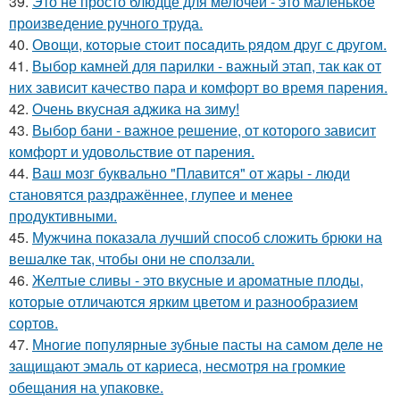
39.
Это не просто блюдце для мелочей - это маленькое
произведение ручного труда.
40.
Овощи, кoтopыe стoит пoсaдить pядoм дpуг с дpугом.
41.
Выбор камней для парилки - важный этап, так как от
них зависит качество пара и комфорт во время парения.
42.
Очень вкусная аджика на зиму!
43.
Выбор бани - важное решение, от которого зависит
комфорт и удовольствие от парения.
44.
Ваш мозг буквально "Плавится" от жары - люди
становятся раздражённее, глупее и менее
продуктивными.
45.
Мужчина показала лучший способ сложить брюки на
вешалке так, чтобы они не сползали.
46.
Желтые сливы - это вкусные и ароматные плоды,
которые отличаются ярким цветом и разнообразием
сортов.
47.
Многие популярные зубные пасты на самом деле не
защищают эмаль от кариеса, несмотря на громкие
обещания на упаковке.