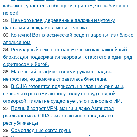
кабачков, уплетал за обе щеки, при том, что кабачки он
не ест!
32.
Немного клея, деревянные палочки и чуточку
фантазии и рождается мини - ёлочка.
33.
Конечно! Вот классический рецепт варенья из яблок с
апельсином:
34.
Регулярный секс признан учеными как важнейший
биохак для поддержания здоровья, ставя его в один ряд
с фитнесом и йогой.
35.
Маленький шкафчик своими руками - задача
непростая, но дамочка справилась блестяще.
36.
В США готовятся подписать на главные фильмы,
сериалы и рекламу актрису тиллу норвуд с одной
оговоркой: тиллы не существует, это полностью ИИ.
37.
Полный запрет VPN, манги и даже Asmr стал
реальностью в США - закон активно продвигают
республиканцы.
38.
Самоплoдные сорта грyш.