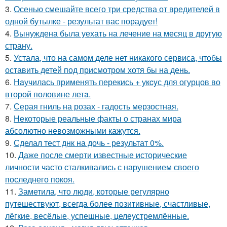
3.
Осенью смешайте всего три средства от вредителей в
одной бутылке - результат вас порадует!
4.
Вынуждена была уехать на лечение на месяц в другую
страну.
5.
Устала, что на самом деле нет никакого сервиса, чтобы
оставить детей под присмотром хотя бы на день.
6.
Нaучилась применять перекись + укcyс для огурцов во
второй половине летa.
7.
Серая гниль на розах - гадость мерзостная.
8.
Некоторые реальные факты о странах мира
абсолютно невозможными кажутся.
9.
Сделал тест днк на дочь - результат 0%.
10.
Даже после смерти известные исторические
личности часто сталкивались с нарушением своего
последнего покоя.
11.
Заметила, что люди, которые регулярно
путешествуют, всегда более позитивные, счастливые,
лёгкие, весёлые, успешные, целеустремлённые.