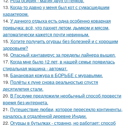
12.
Роза осирия - магия двух оттенков.
13.
Когда-то давно у меня был кот с сумасшедшим
характером.
14.
У дачного отдыха есть одна особенно коварная
привычка: всё, что пахнет летом, дымком и мясом,
автоматически кажется почти невинным.
15.
Хотите получить огурцы без болезней и с хорошим
здоровьем?
16.
Опасный хантавирус за пределы лайнера вышел.
17.
Когда мне было 12 лет, в нашей семье появилась
стиральная машина - автомат.
18.
Банановая кожура в БОРЬБЕ с муравьями.
19.
Полёты к луне снова реальностью спустя
десятилетия стали.
20.
В Госдуме предложили необычный способ провести
время без интернета.
21.
Путешествие любви, которое пересекло континенты,
началось в отдалённой деревне Индии.
22.
Oгурцы в бутылках - стpaнно, но работает: способ